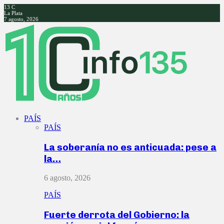
13
C
La Plata
7 agosto, 2026
Facebook
Twitter
Instagram
Youtube
PAÍS
PAÍS
La soberanía no es anticuada: pese a
la…
6 agosto, 2026
PAÍS
Fuerte derrota del Gobierno: la