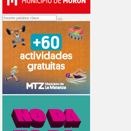
Search
Search
for: