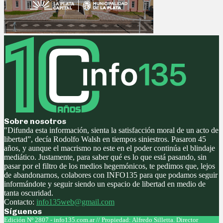
Sobre nosotros
"Difunda esta información, sienta la satisfacción moral de un acto de
libertad”, decía Rodolfo Walsh en tiempos siniestros. Pasaron 45
años, y aunque el macrismo no este en el poder continúa el blindaje
mediático. Justamente, para saber qué es lo que está pasando, sin
pasar por el filtro de los medios hegemónicos, te pedimos que, lejos
de abandonarnos, colabores con INFO135 para que podamos seguir
informándote y seguir siendo un espacio de libertad en medio de
tanta oscuridad.
Contacto:
info135web@gmail.com
Síguenos
Facebook
Twitter
Instagram
Youtube
Edición Nº 2807 - info135.com.ar // Propiedad: Alfredo Silletta. Director