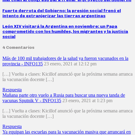
Fuerte derrota del Gobierno: la presión social frenó el
intento de extranjerizar las tierras argentinas
León XIV visitará la Argentina en noviembre: un Papa
comprometido con los humildes, los migrantes y la justicia
social
4 Comentarios
Más de 100 mil trabajadores de la salud ya fueron vacunados en la
provincia - INFO135
23 enero, 2021 at 12:12 pm
[…] Vuelta a clases: Kicillof anunció que la próxima semana arranca
la vacunación docente […]
Respuesta
Mañana parte otro vuelo a Rusia para buscar una nueva tanda de
vacunas Sputnik V - INFO135
23 enero, 2021 at 1:23 pm
[…] Vuelta a clases: Kicillof anunció que la próxima semana arranca
la vacunación docente […]
Respuesta
Ya equipan las escuelas para la vacunación masiva que arrancará en