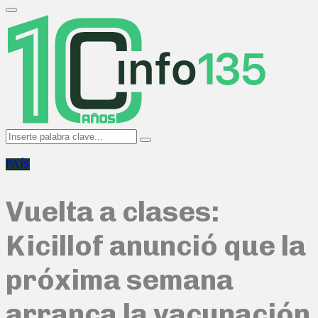
Search
for:
Primary
Menu
Search
Search
for:
PAÍS
Vuelta a clases:
Kicillof anunció que la
próxima semana
arranca la vacunación