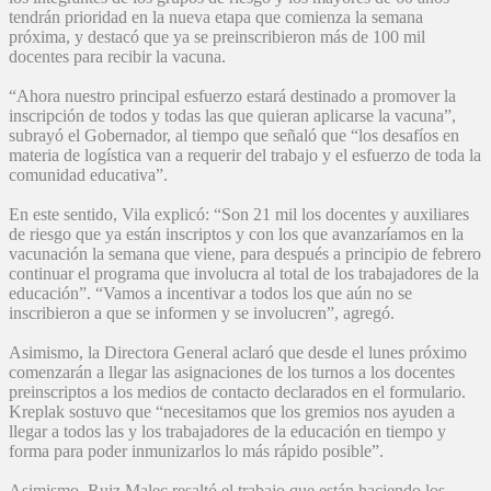
tendrán prioridad en la nueva etapa que comienza la semana
próxima, y destacó que ya se preinscribieron más de 100 mil
docentes para recibir la vacuna.
“Ahora nuestro principal esfuerzo estará destinado a promover la
inscripción de todos y todas las que quieran aplicarse la vacuna”,
subrayó el Gobernador, al tiempo que señaló que “los desafíos en
materia de logística van a requerir del trabajo y el esfuerzo de toda la
comunidad educativa”.
En este sentido, Vila explicó: “Son 21 mil los docentes y auxiliares
de riesgo que ya están inscriptos y con los que avanzaríamos en la
vacunación la semana que viene, para después a principio de febrero
continuar el programa que involucra al total de los trabajadores de la
educación”. “Vamos a incentivar a todos los que aún no se
inscribieron a que se informen y se involucren”, agregó.
Asimismo, la Directora General aclaró que desde el lunes próximo
comenzarán a llegar las asignaciones de los turnos a los docentes
preinscriptos a los medios de contacto declarados en el formulario.
Kreplak sostuvo que “necesitamos que los gremios nos ayuden a
llegar a todos las y los trabajadores de la educación en tiempo y
forma para poder inmunizarlos lo más rápido posible”.
Asimismo, Ruiz Malec resaltó el trabajo que están haciendo los