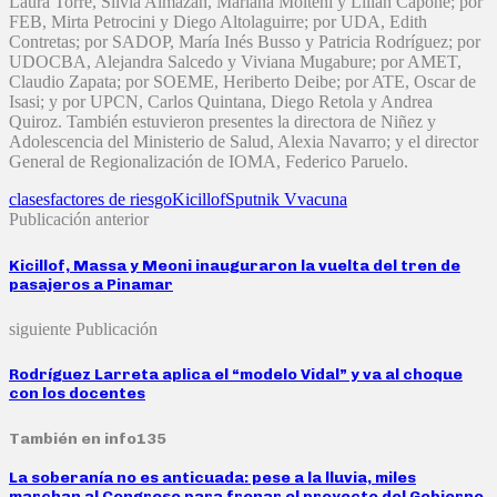
Laura Torre, Silvia Almazán, Mariana Molteni y Lilian Capone; por
FEB, Mirta Petrocini y Diego Altolaguirre; por UDA, Edith
Contretas; por SADOP, María Inés Busso y Patricia Rodríguez; por
UDOCBA, Alejandra Salcedo y Viviana Mugabure; por AMET,
Claudio Zapata; por SOEME, Heriberto Deibe; por ATE, Oscar de
Isasi; y por UPCN, Carlos Quintana, Diego Retola y Andrea
Quiroz. También estuvieron presentes la directora de Niñez y
Adolescencia del Ministerio de Salud, Alexia Navarro; y el director
General de Regionalización de IOMA, Federico Paruelo.
clases
factores de riesgo
Kicillof
Sputnik V
vacuna
Publicación anterior
Kicillof, Massa y Meoni inauguraron la vuelta del tren de
pasajeros a Pinamar
siguiente Publicación
Rodríguez Larreta aplica el “modelo Vidal” y va al choque
con los docentes
También en info135
La soberanía no es anticuada: pese a la lluvia, miles
marchan al Congreso para frenar el proyecto del Gobierno