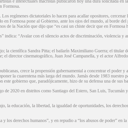
artistas e intelectuales macristas publicaron hoy una dura solicitada en 
 en Formosa.
s regímenes dictatoriales lo hacen para acallar opositores, cercenar li
o en Formosa pone al Gobierno, ante los ojos del mundo, al borde del pre
nos de la Nación que dijo que “es casi un chiste decir que en Formosa h
” indica: “Avalar con el silencio actos de discriminación, violencia y
jo; la científica Sandra Pitta; el bailarín Maximiliano Guerra; el titula
; el director cinematográfico, Juan José Campanella, y el actor Alfredo
ublicanas, crece la propensión gubernamental a concentrar el poder y a h
 imponer la cuarentena más larga del mundo. Jamás desde 1983 nuestro pa
n este gobierno que, paradójicamente, hizo de su defensa una de sus ba
rgo de 2020 en distritos como Santiago del Estero, San Luis, Tucumán y
abajo, la educación, la libertad, la igualdad de oportunidades, los derec
cia y los derechos humanos”, y en repudio a “los abusos de poder” en l