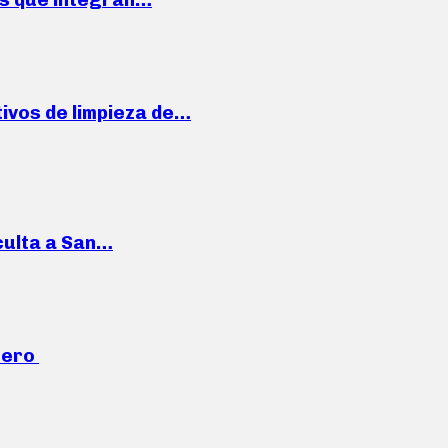
ivos de limpieza de…
culta a San…
mero