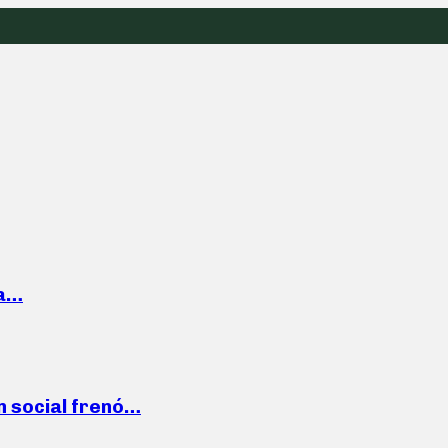
la…
n social frenó…