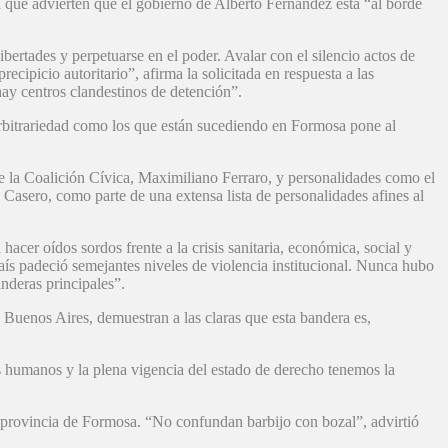
la que advierten que el gobierno de Alberto Fernández está “al borde
bertades y perpetuarse en el poder. Avalar con el silencio actos de
cipicio autoritario”, afirma la solicitada en respuesta a las
ay centros clandestinos de detención”.
 arbitrariedad como los que están sucediendo en Formosa pone al
r de la Coalición Cívica, Maximiliano Ferraro, y personalidades como el
 Casero, como parte de una extensa lista de personalidades afines al
acer oídos sordos frente a la crisis sanitaria, económica, social y
ís padeció semejantes niveles de violencia institucional. Nunca hubo
nderas principales”.
 Buenos Aires, demuestran a las claras que esta bandera es,
hos humanos y la plena vigencia del estado de derecho tenemos la
a provincia de Formosa. “No confundan barbijo con bozal”, advirtió