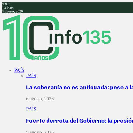
9.8
C
La Plata
7 agosto, 2026
Facebook
Twitter
Instagram
Youtube
PAÍS
PAÍS
La soberanía no es anticuada: pese a 
6 agosto, 2026
PAÍS
Fuerte derrota del Gobierno: la presió
5 agosto, 2026