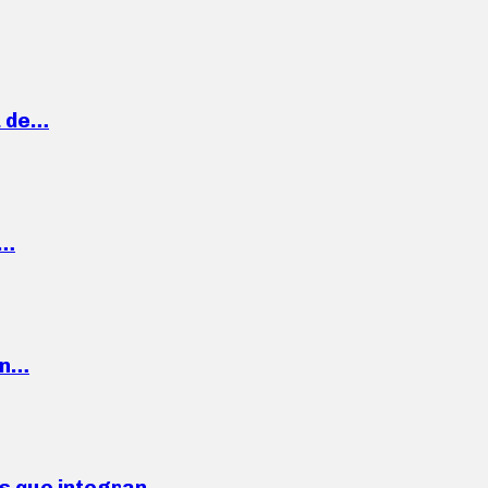
a de…
,…
ón…
ses que integran…