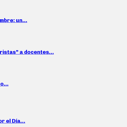
iembre: un…
roristas” a docentes…
cto…
or el Día…