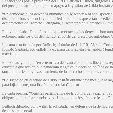
Encabezados por la presidenta del PRO, Patricia Bullrich, dirigentes, 
del precipicio autoritario” por su apoyo a la gestión de Gildo Insfrán
“En democracia los derechos humanos no se recortan ni se suspenden. Lo
discriminación, violencia y arbitrariedad como los que están sucediend
declaraciones de Horacio Pietragalla, el secretario de Derechos Huma
El texto titulado “En defensa de la democracia y los derechos humanos
gobierno, ante los ojos del mundo, al borde del precipicio autoritario”.
La carta está firmada por Bullrich; el titular de la UCR, Alfredo Corne
filósofo Santiago Kovadloff; la ex ministra Graciela Fernández Meijide
macrismo.
El texto asegura que “en este marco de avance contra las libertades rep
educativa que nos trajo la pandemia y agravó la decisión política de
tanta arbitrariedad y avasallamiento de los derechos humanos como co
“Lo sucedido en el feudo de Gildo Insfrán durante este mes, y a lo la
paradójicamente, una ficción, puro relato”, afirma.
La carta precisa: “Quienes participamos de la cultura de la paz, el tr
obligación de rechazar todo avasallamiento que los afecte o lesione”.
Bullrich difundió por Twitter la solicitada “en defensa de la democra
desde su red social.