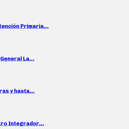
Atención Primaria…
e General La…
pras y hasta…
ntro Integrador…