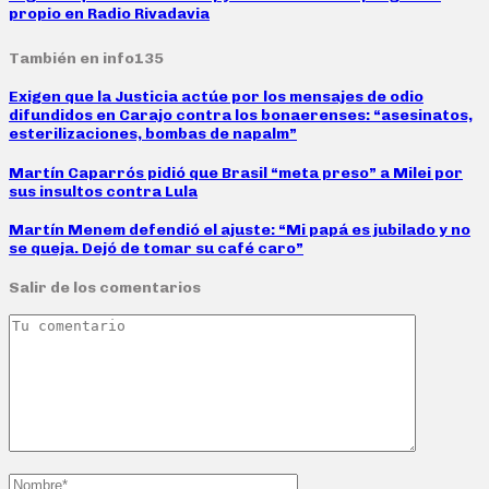
propio en Radio Rivadavia
También en info135
Exigen que la Justicia actúe por los mensajes de odio
difundidos en Carajo contra los bonaerenses: “asesinatos,
esterilizaciones, bombas de napalm”
Martín Caparrós pidió que Brasil “meta preso” a Milei por
sus insultos contra Lula
Martín Menem defendió el ajuste: “Mi papá es jubilado y no
se queja. Dejó de tomar su café caro”
Salir de los comentarios