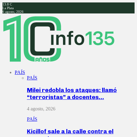
13.8
C
La Plata
6 agosto, 2026
Facebook
Twitter
Instagram
Youtube
PAÍS
PAÍS
Milei redobla los ataques: llamó
“terroristas” a docentes…
4 agosto, 2026
PAÍS
Kicillof sale a la calle contra el