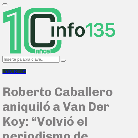
Search
for:
Primary
Menu
Search
Search
for:
"SIN RED"
Roberto Caballero
aniquiló a Van Der
Koy: “Volvió el
periodismo de