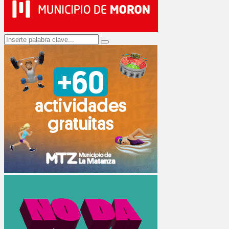
Search
Search
for: