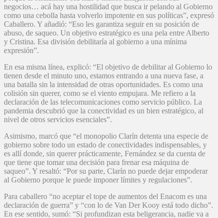
negocios… acá hay una hostilidad que busca ir pelando al Gobierno
como una cebolla hasta volverlo impotente en sus políticas”, expresó
Caballero. Y añadió: “Eso les garantiza seguir en su posición de
abuso, de saqueo. Un objetivo estratégico es una pela entre Alberto
y Cristina. Esa división debilitaría al gobierno a una mínima
expresión”.
En esa misma línea, explicó: “El objetivo de debilitar al Gobierno lo
tienen desde el minuto uno, estamos entrando a una nueva fase, a
una batalla sin la intensidad de otras oportunidades. Es como una
colisión sin querer, como se el viento empujara. Me refiero a la
declaración de las telecomunicaciones como servicio público. La
pandemia descubrió que la conectividad es un bien estratégico, al
nivel de otros servicios esenciales”.
Asimismo, marcó que “el monopolio Clarín detenta una especie de
gobierno sobre todo un estado de conectividades indispensables, y
es allí donde, sin querer prácticamente, Fernández se da cuenta de
que tiene que tomar una decisión para frenar esa máquina de
saqueo”. Y resaltó: “Por su parte, Clarín no puede dejar empoderar
al Gobierno porque le puede imponer límites y regulaciones”.
Para caballero “no aceptar el tope de aumentos del Enacom es una
declaración de guerra” y “con lo de Van Der Kooy está todo dicho”.
En ese sentido, sumó: “Si profundizan esta beligerancia, nadie va a