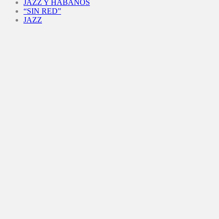
JAZZ Y HABANOS
“SIN RED”
JAZZ