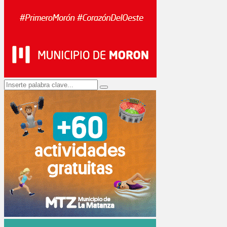
Search
Search
for: