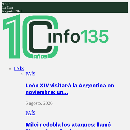
9.5
C
La Plata
6 agosto, 2026
Facebook
Twitter
Instagram
Youtube
PAÍS
PAÍS
León XIV visitará la Argentina en
noviembre: un…
5 agosto, 2026
PAÍS
Milei redobla los ataques: llamó