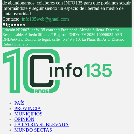
de abandonarnos, colabores con INFO135 para que podamos seguir
informándote y seguir siendo un espacio de libertad en medio de
tanta oscuridad.
Contacto:
info135web@gmail.com
Síguenos
Facebook
Twitter
Instagram
Youtube
Edición Nº 2807 - info135.com.ar // Propiedad: Alfredo Silletta. Director
Responsable: Alfredo Silletta // Registro DNDA: PV-2026-10090025-APN-
DNDA#MJ // Domicilio legal: calle 45 e/ 9 y 10, La Plata, Bs. As. // Diseño:
Rafael Guerrero
Facebook
Twitter
Instagram
Youtube
PAÍS
PROVINCIA
MUNICIPIOS
OPINIÓN
LA PATRIA SUBLEVADA
MUNDO SECTAS