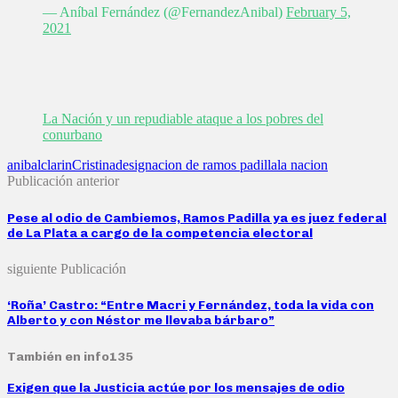
— Aníbal Fernández (@FernandezAnibal)
February 5,
2021
La Nación y un repudiable ataque a los pobres del
conurbano
anibal
clarin
Cristina
designacion de ramos padilla
la nacion
Publicación anterior
Pese al odio de Cambiemos, Ramos Padilla ya es juez federal
de La Plata a cargo de la competencia electoral
siguiente Publicación
‘Roña’ Castro: “Entre Macri y Fernández, toda la vida con
Alberto y con Néstor me llevaba bárbaro”
También en info135
Exigen que la Justicia actúe por los mensajes de odio