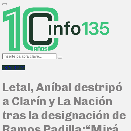
Search
for:
Primary
Menu
Search
Search
for:
"SIN RED"
Letal, Aníbal destripó
a Clarín y La Nación
tras la designación de
Ramos Padilla:“Mirá