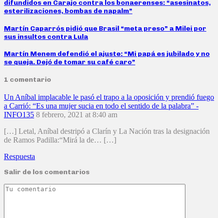
difundidos en Carajo contra los bonaerenses: “asesinatos,
esterilizaciones, bombas de napalm”
Martín Caparrós pidió que Brasil “meta preso” a Milei por
sus insultos contra Lula
Martín Menem defendió el ajuste: “Mi papá es jubilado y no
se queja. Dejó de tomar su café caro”
1 comentario
Un Aníbal implacable le pasó el trapo a la oposición y prendió fuego
a Carrió: “Es una mujer sucia en todo el sentido de la palabra” -
INFO135
8 febrero, 2021 at 8:40 am
[…] Letal, Aníbal destripó a Clarín y La Nación tras la designación
de Ramos Padilla:“Mirá la de… […]
Respuesta
Salir de los comentarios