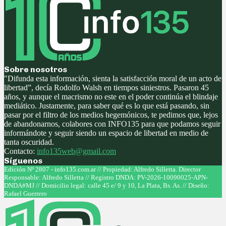
Sobre nosotros
"Difunda esta información, sienta la satisfacción moral de un acto de
libertad”, decía Rodolfo Walsh en tiempos siniestros. Pasaron 45
años, y aunque el macrismo no este en el poder continúa el blindaje
mediático. Justamente, para saber qué es lo que está pasando, sin
pasar por el filtro de los medios hegemónicos, te pedimos que, lejos
de abandonarnos, colabores con INFO135 para que podamos seguir
informándote y seguir siendo un espacio de libertad en medio de
tanta oscuridad.
Contacto:
info135web@gmail.com
Síguenos
Facebook
Twitter
Instagram
Youtube
Edición Nº 2807 - info135.com.ar // Propiedad: Alfredo Silletta. Director
Responsable: Alfredo Silletta // Registro DNDA: PV-2026-10090025-APN-
DNDA#MJ // Domicilio legal: calle 45 e/ 9 y 10, La Plata, Bs. As. // Diseño:
Rafael Guerrero