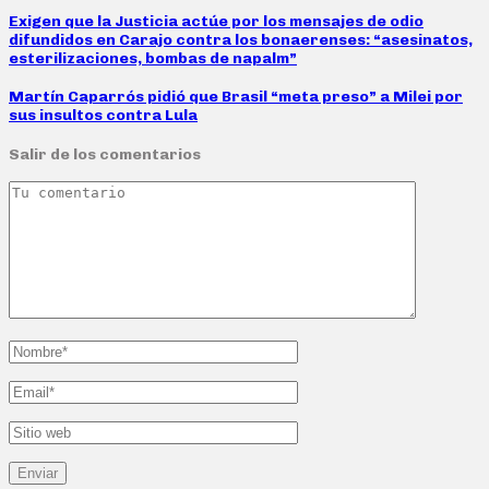
Exigen que la Justicia actúe por los mensajes de odio
difundidos en Carajo contra los bonaerenses: “asesinatos,
esterilizaciones, bombas de napalm”
Martín Caparrós pidió que Brasil “meta preso” a Milei por
sus insultos contra Lula
Salir de los comentarios