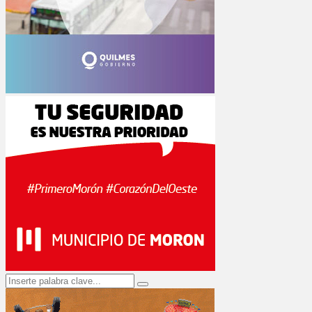
Search
Search
for: