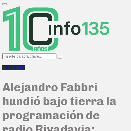
Search
for:
Primary
Menu
Search
Search
for:
"SIN RED"
Alejandro Fabbri
hundió bajo tierra la
programación de
radio Rivadavia: