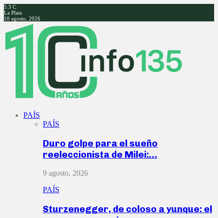
5.3
C
La Plata
10 agosto, 2026
Facebook
Twitter
Instagram
Youtube
PAÍS
PAÍS
Duro golpe para el sueño
reeleccionista de Milei:…
9 agosto, 2026
PAÍS
Sturzenegger, de coloso a yunque: el