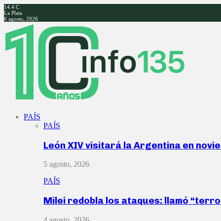
14.4
C
La Plata
6 agosto, 2026
Facebook
Twitter
Instagram
Youtube
PAÍS
PAÍS
León XIV visitará la Argentina en nov
5 agosto, 2026
PAÍS
Milei redobla los ataques: llamó “ter
4 agosto, 2026