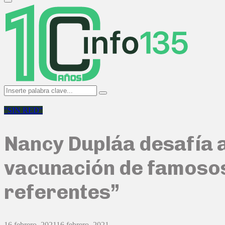
Primary
Menu
Search
Search
for:
"SIN RED"
Nancy Dupláa desafía a
vacunación de famoso
referentes”
16 febrero, 2021
16 febrero, 2021