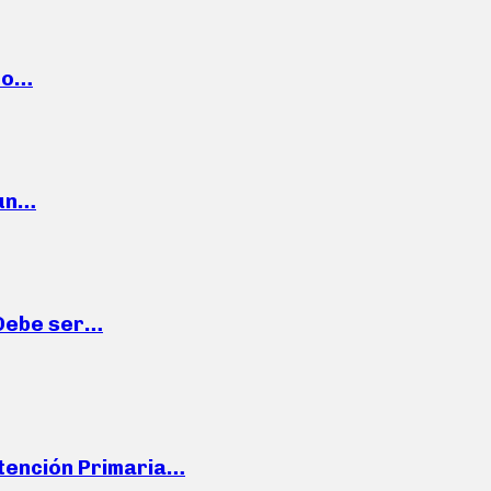
cto…
 un…
“Debe ser…
Atención Primaria…