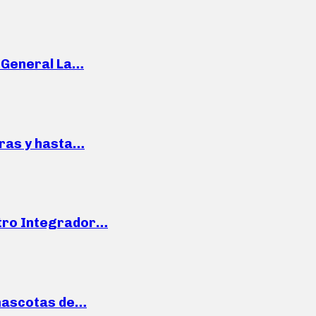
e General La…
pras y hasta…
ntro Integrador…
mascotas de…