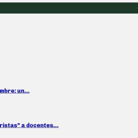
iembre: un…
roristas” a docentes…