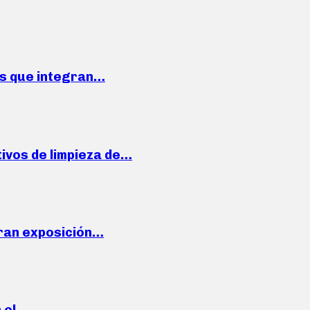
ses que integran…
ivos de limpieza de…
ran exposición…
n el…