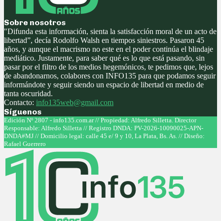
Sobre nosotros
"Difunda esta información, sienta la satisfacción moral de un acto de
libertad”, decía Rodolfo Walsh en tiempos siniestros. Pasaron 45
años, y aunque el macrismo no este en el poder continúa el blindaje
mediático. Justamente, para saber qué es lo que está pasando, sin
pasar por el filtro de los medios hegemónicos, te pedimos que, lejos
de abandonarnos, colabores con INFO135 para que podamos seguir
informándote y seguir siendo un espacio de libertad en medio de
tanta oscuridad.
Contacto:
info135web@gmail.com
Síguenos
Facebook
Twitter
Instagram
Youtube
Edición Nº 2807 - info135.com.ar // Propiedad: Alfredo Silletta. Director
Responsable: Alfredo Silletta // Registro DNDA: PV-2026-10090025-APN-
DNDA#MJ // Domicilio legal: calle 45 e/ 9 y 10, La Plata, Bs. As. // Diseño:
Rafael Guerrero