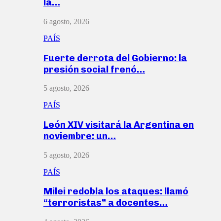
la…
6 agosto, 2026
PAÍS
Fuerte derrota del Gobierno: la
presión social frenó…
5 agosto, 2026
PAÍS
León XIV visitará la Argentina en
noviembre: un…
5 agosto, 2026
PAÍS
Milei redobla los ataques: llamó
“terroristas” a docentes…