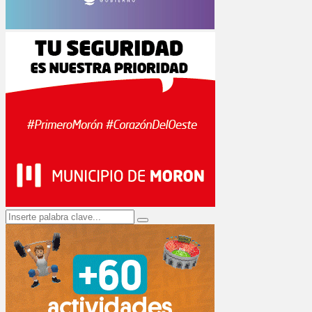
Search
Search
for: