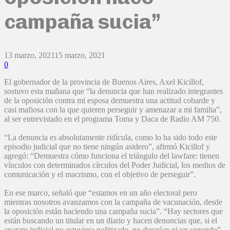
campaña sucia”
13 marzo, 2021
15 marzo, 2021
0
El gobernador de la provincia de Buenos Aires, Axel Kicillof,
sostuvo esta mañana que “la denuncia que han realizado integrantes
de la oposición contra mi esposa demuestra una actitud cobarde y
casi mafiosa con la que quieren perseguir y amenazar a mi familia”,
al ser entrevistado en el programa Toma y Daca de Radio AM 750.
“La denuncia es absolutamente ridícula, como lo ha sido todo este
episodio judicial que no tiene ningún asidero”, afirmó Kicillof y
agregó: “Demuestra cómo funciona el triángulo del lawfare: tienen
vínculos con determinados círculos del Poder Judicial, los medios de
comunicación y el macrismo, con el objetivo de perseguir”.
En ese marco, señaló que “estamos en un año electoral pero
mientras nosotros avanzamos con la campaña de vacunación, desde
la oposición están haciendo una campaña sucia”. “Hay sectores que
están buscando un titular en un diario y hacen denuncias que, si el
aparato judicial no estuviera politizado, no durarían ni un segundo”,