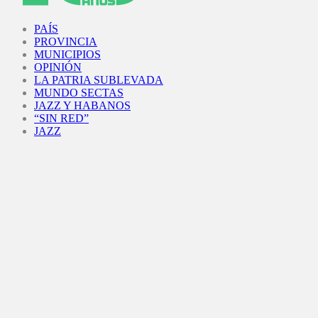
Facebook
Twitter
Instagram
Youtube
PAÍS
PROVINCIA
MUNICIPIOS
OPINIÓN
LA PATRIA SUBLEVADA
MUNDO SECTAS
JAZZ Y HABANOS
“SIN RED”
JAZZ