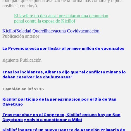
todo para que se pueda avanzar de la forma más cómoda y rápida
posible”, concluyó.
El lawfare no descansa: presentaron una denuncian
penal contra la esposa de Kicillof
Kicillof
Soledad Quereilhac
vacuna Covid
vacunación
Publicación anterior
La Provincia está por llegar al primer millón de vacunados
siguiente Publicación
Tras los incidentes, Alberto dijo que “el conflicto minero lo
deben resolver los chubutenses”
También en info135
Kicillof participó de la peregrinación por el Día de San
Cayetano
Tras marchar en el Congreso, Kicillof estuvo hoy en San
Cayetano y volvió a cuestionar a Milei
Kicillof inauguró un nuevo Centro de Atención Primaria de