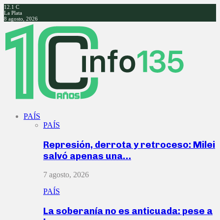
12.1
C
La Plata
8 agosto, 2026
Facebook
Twitter
Instagram
Youtube
PAÍS
PAÍS
Represión, derrota y retroceso: Milei
salvó apenas una…
7 agosto, 2026
PAÍS
La soberanía no es anticuada: pese a