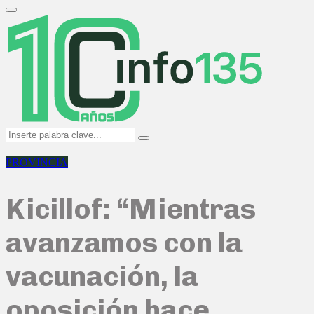
Search
for:
Primary
Menu
Search
Search
for:
PROVINCIA
Kicillof: “Mientras
avanzamos con la
vacunación, la
oposición hace