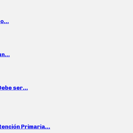
cto…
 un…
“Debe ser…
Atención Primaria…