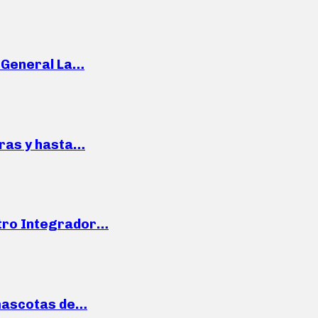
e General La…
pras y hasta…
ntro Integrador…
mascotas de…