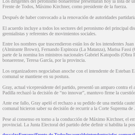
Los dirigentes del peronismo bonaerense presentarán hoy la lista de un
Frente de Todos, Máximo Kirchner, como presidente de la fuerza.
Después de haber convocado a la renovación de autoridades partidarias 
El acuerdo incluye a todos los sectores del peronismo del principal dist
gremialistas y referentes de movimientos sociales.
Entre los nombres que trascendieron están los de los intendentes Ju
(Almirante Brown), Fernando Espinoza (La Matanza), Marisa Fassi (
parte de la nomina los ministros nacionales Gabriel Katopodis (Obra P
bonaerense, Teresa García, por la provincia.
Los organizadores negociaban anoche con el intendente de Esteban Eche
comunal se mantiene en su postura.
Gray, actual vicepresidente del partido, presentó un amparo contra el
Padilla rechazó la decisión de “no innovar”, mantuvo firme la cuestión
Ante ese fallo, Gray apeló el rechazo a su pedido de una metida cautel
comunal hicieron saber su decisión de recurrir a la Corte Suprema de J
Pese al consenso en torno a la conducción de Máximo Kirchner, el empre
provincial. La Junta Electoral del partido debe definir si habilita la po
descalzo
Ferraresi
Frente de Todos
Insaurralde
intendentes
jefes comunal