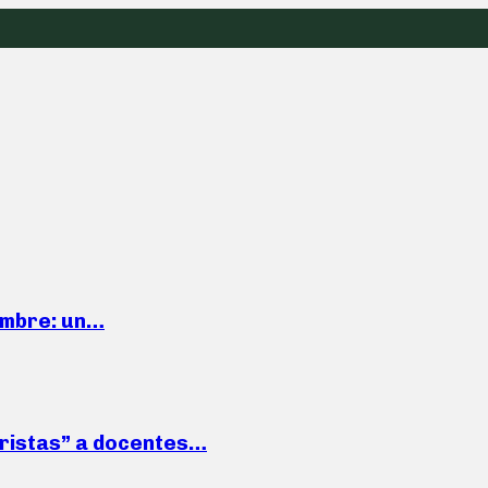
iembre: un…
roristas” a docentes…