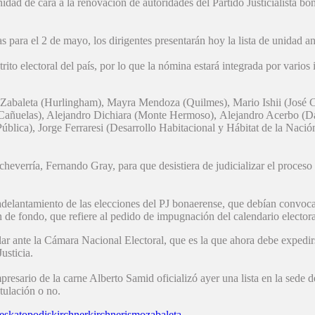
idad de cara a la renovación de autoridades del Partido Justicialista bo
para el 2 de mayo, los dirigentes presentarán hoy la lista de unidad an
rito electoral del país, por lo que la nómina estará integrada por varios
an Zabaleta (Hurlingham), Mayra Mendoza (Quilmes), Mario Ishii (José 
Cañuelas), Alejandro Dichiara (Monte Hermoso), Alejandro Acerbo (D
ública), Jorge Ferraresi (Desarrollo Habitacional y Hábitat de la Naci
verría, Fernando Gray, para que desistiera de judicializar el proceso el
 adelantamiento de las elecciones del PJ bonaerense, que debían convoca
 de fondo, que refiere al pedido de impugnación del calendario electoral
ar ante la Cámara Nacional Electoral, que es la que ahora debe expedirs
usticia.
sario de la carne Alberto Samid oficializó ayer una lista en la sede de
stulación o no.
es
katopodis
kirchner
kirchnerismo
zabaleta