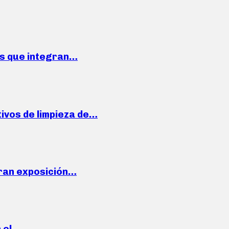
ses que integran…
ivos de limpieza de…
ran exposición…
n el…