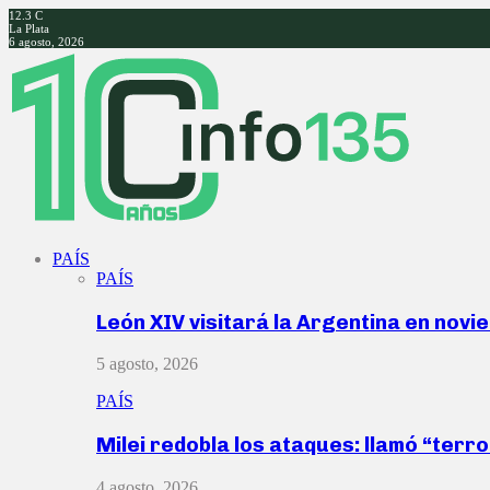
12.3
C
La Plata
6 agosto, 2026
Facebook
Twitter
Instagram
Youtube
PAÍS
PAÍS
León XIV visitará la Argentina en nov
5 agosto, 2026
PAÍS
Milei redobla los ataques: llamó “ter
4 agosto, 2026