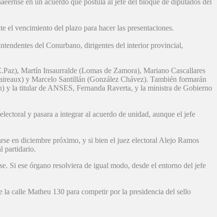
naeernse en un acuerdo que postula al jefe del bloque de diputados del
te el vencimiento del plazo para hacer las presentaciones.
 intendentes del Conurbano, dirigentes del interior provincial,
C.Paz), Martín Insaurralde (Lomas de Zamora), Mariano Cascallares
aireaux) y Marcelo Santillán (González Chávez). También formarán
ón) y la titular de ANSES, Fernanda Raverta, y la ministra de Gobierno
ectoral y pasara a integrar al acuerdo de unidad, aunque el jefe
rse en diciembre próximo, y si bien el juez electoral Alejo Ramos
 partidario.
e. Si ese órgano resolviera de igual modo, desde el entorno del jefe
 la calle Matheu 130 para competir por la presidencia del sello