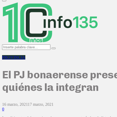
Primary
Menu
Search
Search
for:
PROVINCIA
El PJ bonaerense prese
quiénes la integran
16 marzo, 2021
17 marzo, 2021
0