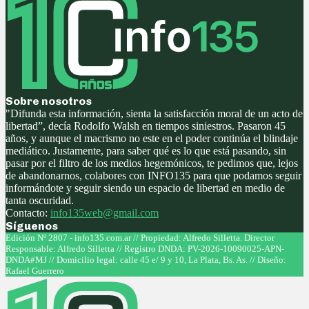
Sobre nosotros
"Difunda esta información, sienta la satisfacción moral de un acto de
libertad”, decía Rodolfo Walsh en tiempos siniestros. Pasaron 45
años, y aunque el macrismo no este en el poder continúa el blindaje
mediático. Justamente, para saber qué es lo que está pasando, sin
pasar por el filtro de los medios hegemónicos, te pedimos que, lejos
de abandonarnos, colabores con INFO135 para que podamos seguir
informándote y seguir siendo un espacio de libertad en medio de
tanta oscuridad.
Contacto:
info135web@gmail.com
Síguenos
Facebook
Twitter
Instagram
Youtube
Edición Nº 2807 - info135.com.ar // Propiedad: Alfredo Silletta. Director
Responsable: Alfredo Silletta // Registro DNDA: PV-2026-10090025-APN-
DNDA#MJ // Domicilio legal: calle 45 e/ 9 y 10, La Plata, Bs. As. // Diseño:
Rafael Guerrero