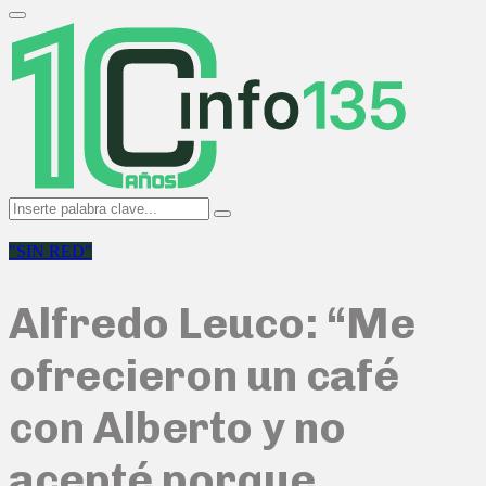
Search
for:
Primary
Menu
Search
Search
for:
"SIN RED"
Alfredo Leuco: “Me
ofrecieron un café
con Alberto y no
acepté porque