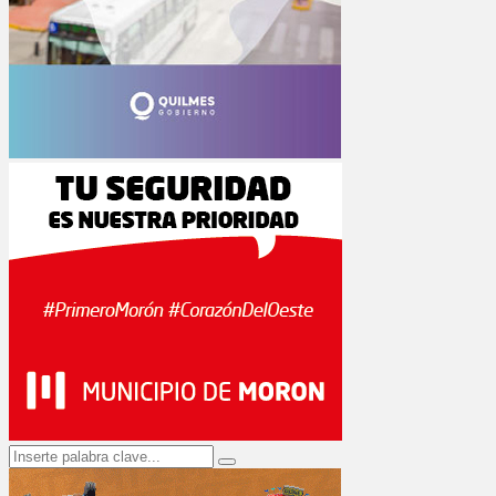
Search
Search
for: