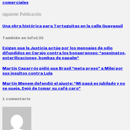
comerciales
siguiente Publicación
Una obra histórica para Tortuguitas en la calle Guayaquil
También en info135
Exigen que la Justicia actúe por los mensajes de odio
difundidos en Carajo contra los bonaerenses: “asesinatos,
esterilizaciones, bombas de napalm”
Martín Caparrós pidió que Brasil “meta preso” a Milei por
sus insultos contra Lula
Martín Menem defendió el ajuste: “Mi papá es jubilado y no
se queja. Dejó de tomar su café caro”
1 comentario