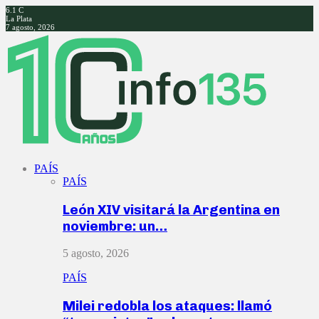
6.1
C
La Plata
7 agosto, 2026
Facebook
Twitter
Instagram
Youtube
PAÍS
PAÍS
León XIV visitará la Argentina en
noviembre: un…
5 agosto, 2026
PAÍS
Milei redobla los ataques: llamó