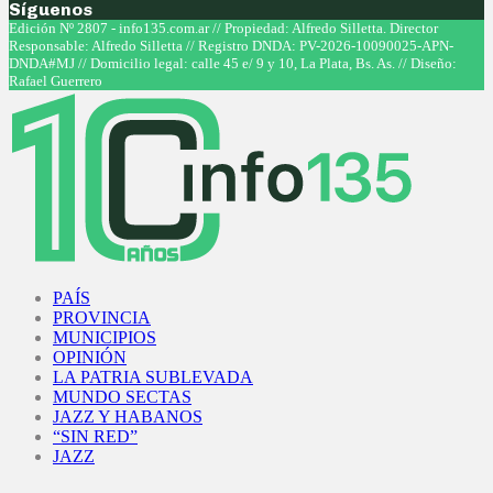
Síguenos
Facebook
Twitter
Instagram
Youtube
Edición Nº 2807 - info135.com.ar // Propiedad: Alfredo Silletta. Director
Responsable: Alfredo Silletta // Registro DNDA: PV-2026-10090025-APN-
DNDA#MJ // Domicilio legal: calle 45 e/ 9 y 10, La Plata, Bs. As. // Diseño:
Rafael Guerrero
Facebook
Twitter
Instagram
Youtube
PAÍS
PROVINCIA
MUNICIPIOS
OPINIÓN
LA PATRIA SUBLEVADA
MUNDO SECTAS
JAZZ Y HABANOS
“SIN RED”
JAZZ