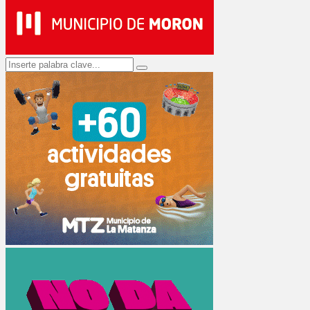
Search
Search
for: