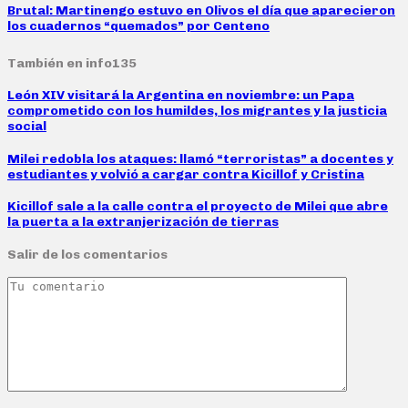
Brutal: Martinengo estuvo en Olivos el día que aparecieron
los cuadernos “quemados” por Centeno
También en info135
León XIV visitará la Argentina en noviembre: un Papa
comprometido con los humildes, los migrantes y la justicia
social
Milei redobla los ataques: llamó “terroristas” a docentes y
estudiantes y volvió a cargar contra Kicillof y Cristina
Kicillof sale a la calle contra el proyecto de Milei que abre
la puerta a la extranjerización de tierras
Salir de los comentarios