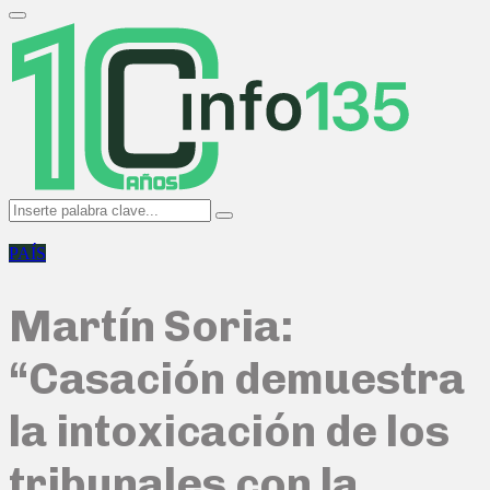
Search
for:
Primary
Menu
Search
Search
for:
PAÍS
Martín Soria:
“Casación demuestra
la intoxicación de los
tribunales con la