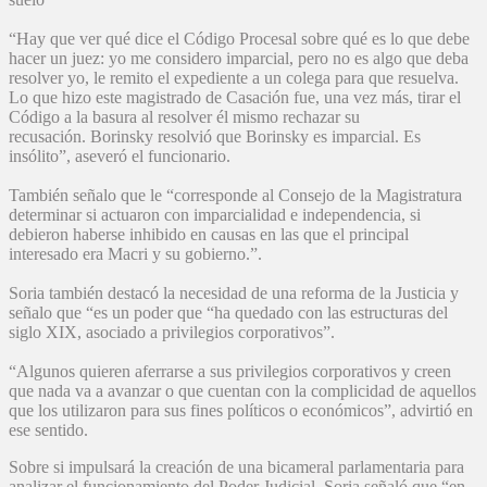
“Hay que ver qué dice el Código Procesal sobre qué es lo que debe
hacer un juez: yo me considero imparcial, pero no es algo que deba
resolver yo, le remito el expediente a un colega para que resuelva.
Lo que hizo este magistrado de Casación fue, una vez más, tirar el
Código a la basura al resolver él mismo rechazar su
recusación. Borinsky resolvió que Borinsky es imparcial. Es
insólito”, aseveró el funcionario.
También señalo que le “corresponde al Consejo de la Magistratura
determinar si actuaron con imparcialidad e independencia, si
debieron haberse inhibido en causas en las que el principal
interesado era Macri y su gobierno.”.
Soria también destacó la necesidad de una reforma de la Justicia y
señalo que “es un poder que “ha quedado con las estructuras del
siglo XIX, asociado a privilegios corporativos”.
“Algunos quieren aferrarse a sus privilegios corporativos y creen
que nada va a avanzar o que cuentan con la complicidad de aquellos
que los utilizaron para sus fines políticos o económicos”, advirtió en
ese sentido.
Sobre si impulsará la creación de una bicameral parlamentaria para
analizar el funcionamiento del Poder Judicial, Soria señaló que “en