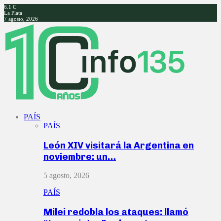
6.1
C
La Plata
7 agosto, 2026
Facebook
Twitter
Instagram
Youtube
PAÍS
PAÍS
León XIV visitará la Argentina en
noviembre: un…
5 agosto, 2026
PAÍS
Milei redobla los ataques: llamó