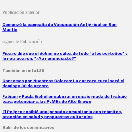
Publicación anterior
Comenzó la campaña de Vacunación Antigripal en San
Martín
siguiente Publicación
Piparo dijo que el gobierno culpa de todo “a los porteños” y
le retrucaron: “¿Ya renunciaste?”
También en info135
Corremos por Nuestros Colores: La carrera rural será el
domingo 30 de agosto
Fabiani y Paula Eichel encabezaron una jornada de trabajo
para potenciar a las PyMEs de Alte Brown
El Peligro recibió una jornada comunitaria con trámites,
atención en salud y propuestas culturales
Salir de los comentarios