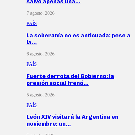
salvó apenas una…
7 agosto, 2026
PAÍS
La soberanía no es anticuada: pese a
la…
6 agosto, 2026
PAÍS
Fuerte derrota del Gobierno: la
presión social frenó…
5 agosto, 2026
PAÍS
León XIV visitará la Argentina en
noviembre: un…