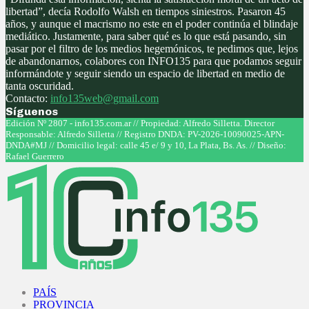
libertad”, decía Rodolfo Walsh en tiempos siniestros. Pasaron 45
años, y aunque el macrismo no este en el poder continúa el blindaje
mediático. Justamente, para saber qué es lo que está pasando, sin
pasar por el filtro de los medios hegemónicos, te pedimos que, lejos
de abandonarnos, colabores con INFO135 para que podamos seguir
informándote y seguir siendo un espacio de libertad en medio de
tanta oscuridad.
Contacto:
info135web@gmail.com
Síguenos
Facebook
Twitter
Instagram
Youtube
Edición Nº 2807 - info135.com.ar // Propiedad: Alfredo Silletta. Director
Responsable: Alfredo Silletta // Registro DNDA: PV-2026-10090025-APN-
DNDA#MJ // Domicilio legal: calle 45 e/ 9 y 10, La Plata, Bs. As. // Diseño:
Rafael Guerrero
Facebook
Twitter
Instagram
Youtube
PAÍS
PROVINCIA