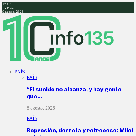
12.8
C
La Plata
9 agosto, 2026
Facebook
Twitter
Instagram
Youtube
PAÍS
PAÍS
“El sueldo no alcanza, y hay gente
que…
8 agosto, 2026
PAÍS
Represión, derrota y retroceso: Milei