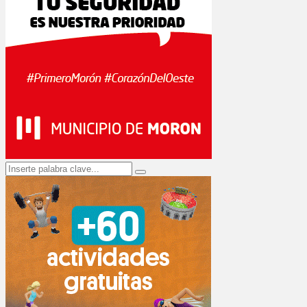
Search
Search
for: