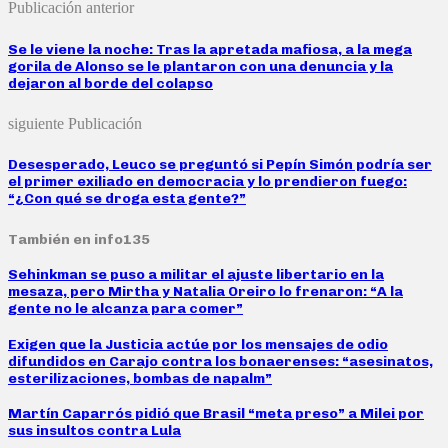
Publicación anterior
Se le viene la noche: Tras la apretada mafiosa, a la mega
gorila de Alonso se le plantaron con una denuncia y la
dejaron al borde del colapso
siguiente Publicación
Desesperado, Leuco se preguntó si Pepín Simón podría ser
el primer exiliado en democracia y lo prendieron fuego:
“¿Con qué se droga esta gente?”
También en info135
Sehinkman se puso a militar el ajuste libertario en la
mesaza, pero Mirtha y Natalia Oreiro lo frenaron: “A la
gente no le alcanza para comer”
Exigen que la Justicia actúe por los mensajes de odio
difundidos en Carajo contra los bonaerenses: “asesinatos,
esterilizaciones, bombas de napalm”
Martín Caparrós pidió que Brasil “meta preso” a Milei por
sus insultos contra Lula