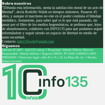
Sobre nosotros
"Difunda esta información, sienta la satisfacción moral de un acto de
libertad”, decía Rodolfo Walsh en tiempos siniestros. Pasaron 45
años, y aunque el macrismo no este en el poder continúa el blindaje
mediático. Justamente, para saber qué es lo que está pasando, sin
pasar por el filtro de los medios hegemónicos, te pedimos que, lejos
de abandonarnos, colabores con INFO135 para que podamos seguir
informándote y seguir siendo un espacio de libertad en medio de
tanta oscuridad.
Contacto:
info135web@gmail.com
Síguenos
Facebook
Twitter
Instagram
Youtube
Edición Nº 2807 - info135.com.ar // Propiedad: Alfredo Silletta. Director
Responsable: Alfredo Silletta // Registro DNDA: PV-2026-10090025-APN-
DNDA#MJ // Domicilio legal: calle 45 e/ 9 y 10, La Plata, Bs. As. // Diseño:
Rafael Guerrero
Facebook
Twitter
Instagram
Youtube