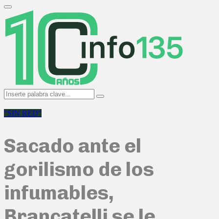
Search
for:
Primary
Menu
Search
Search
for:
"SIN RED"
Sacado ante el
gorilismo de los
infumables,
Brancatelli se le