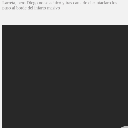
Larreta, pero Diego no se achicó y tras cantarle el cantaclaro los
puso al borde del infarto masivo