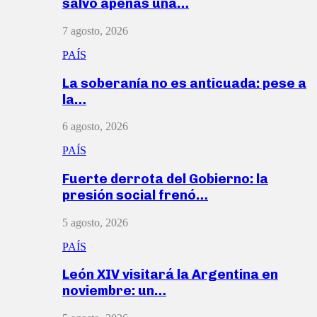
salvó apenas una…
7 agosto, 2026
PAÍS
La soberanía no es anticuada: pese a
la…
6 agosto, 2026
PAÍS
Fuerte derrota del Gobierno: la
presión social frenó…
5 agosto, 2026
PAÍS
León XIV visitará la Argentina en
noviembre: un…