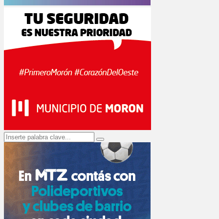
Search
Search
for: