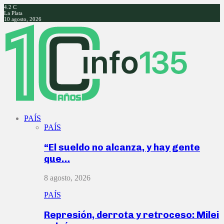
4.2
C
La Plata
10 agosto, 2026
Facebook
Twitter
Instagram
Youtube
PAÍS
PAÍS
“El sueldo no alcanza, y hay gente
que…
8 agosto, 2026
PAÍS
Represión, derrota y retroceso: Milei