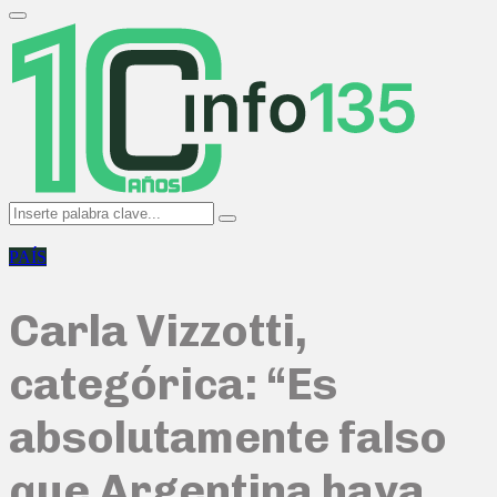
Search
for:
Primary
Menu
Search
Search
for:
PAÍS
Carla Vizzotti,
categórica: “Es
absolutamente falso
que Argentina haya