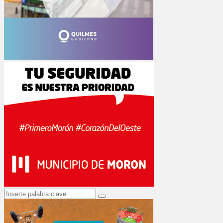
Search
Search
for: