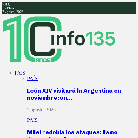
7.8
C
La Plata
7 agosto, 2026
Facebook
Twitter
Instagram
Youtube
PAÍS
PAÍS
León XIV visitará la Argentina en
noviembre: un…
5 agosto, 2026
PAÍS
Milei redobla los ataques: llamó