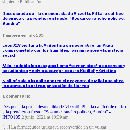
siguiente Publicación
Desquiciada por la desmentida de Vizzotti, Pitta la calificó
de cínica y la prendieron fuego: “Sos un carancho político,
Sandra”
También en info135
León XIV visitará la Argentina en noviembre: un Papa
comprometido con los humildes, los migrantes y la justicia
social
Milei redobla los ataques: llamó “terroristas” a docentes y
estudiantes y volvió a cargar contra Kicillof y Cristina
Kicillof sale a la calle contra el proyecto de Milei que abre
la puerta a la extranjerización de tierras
1 comentario
Desquiciada por la desmentida de Vizzotti, Pitta la calificó de cínica
y la prendieron fuego: “Sos un carancho político, Sandra” -
INFO135
2 junio, 2021 at 10:39 am
[…] La farmacéutica uruguaya reconvertida en un vulgar