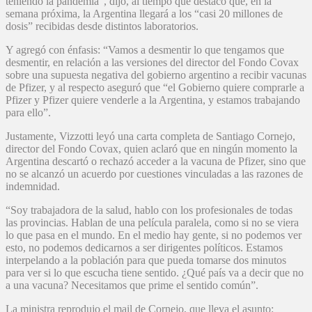
teniendo la pandemia”, dijo, al tiempo que destacó que, en la
semana próxima, la Argentina llegará a los “casi 20 millones de
dosis” recibidas desde distintos laboratorios.
Y agregó con énfasis: “Vamos a desmentir lo que tengamos que
desmentir, en relación a las versiones del director del Fondo Covax
sobre una supuesta negativa del gobierno argentino a recibir vacunas
de Pfizer, y al respecto aseguró que “el Gobierno quiere comprarle a
Pfizer y Pfizer quiere venderle a la Argentina, y estamos trabajando
para ello”.
Justamente, Vizzotti leyó una carta completa de Santiago Cornejo,
director del Fondo Covax, quien aclaró que en ningún momento la
Argentina descartó o rechazó acceder a la vacuna de Pfizer, sino que
no se alcanzó un acuerdo por cuestiones vinculadas a las razones de
indemnidad.
“Soy trabajadora de la salud, hablo con los profesionales de todas
las provincias. Hablan de una película paralela, como si no se viera
lo que pasa en el mundo. En el medio hay gente, si no podemos ver
esto, no podemos dedicarnos a ser dirigentes políticos. Estamos
interpelando a la población para que pueda tomarse dos minutos
para ver si lo que escucha tiene sentido. ¿Qué país va a decir que no
a una vacuna? Necesitamos que prime el sentido común”.
La ministra reprodujo el mail de Cornejo, que lleva el asunto: