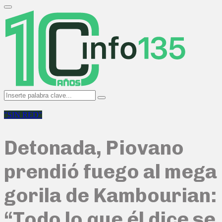
Search
for:
Primary
Menu
Search
Search
for:
"SIN RED"
Detonada, Piovano
prendió fuego al mega
gorila de Kambourian:
“Todo lo que él dice se