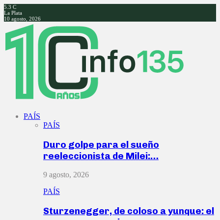
5.3
C
La Plata
10 agosto, 2026
Facebook
Twitter
Instagram
Youtube
PAÍS
PAÍS
Duro golpe para el sueño
reeleccionista de Milei:…
9 agosto, 2026
PAÍS
Sturzenegger, de coloso a yunque: el