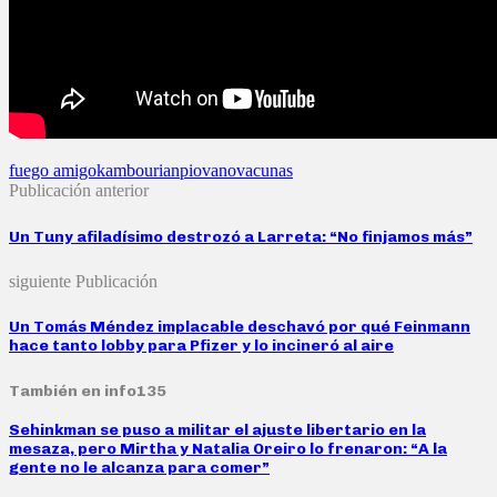
fuego amigo
kambourian
piovano
vacunas
Publicación anterior
Un Tuny afiladísimo destrozó a Larreta: “No finjamos más”
siguiente Publicación
Un Tomás Méndez implacable deschavó por qué Feinmann
hace tanto lobby para Pfizer y lo incineró al aire
También en info135
Sehinkman se puso a militar el ajuste libertario en la
mesaza, pero Mirtha y Natalia Oreiro lo frenaron: “A la
gente no le alcanza para comer”