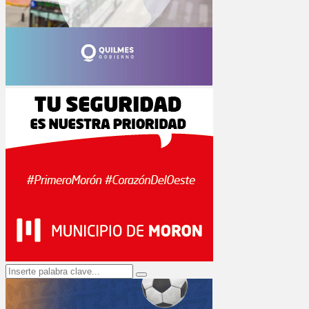
Search
Search
for: