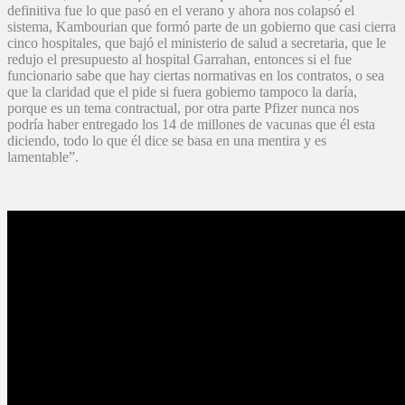
definitiva fue lo que pasó en el verano y ahora nos colapsó el
sistema, Kambourian que formó parte de un gobierno que casi cierra
cinco hospitales, que bajó el ministerio de salud a secretaria, que le
redujo el presupuesto al hospital Garrahan, entonces si el fue
funcionario sabe que hay ciertas normativas en los contratos, o sea
que la claridad que el pide si fuera gobierno tampoco la daría,
porque es un tema contractual, por otra parte Pfizer nunca nos
podría haber entregado los 14 de millones de vacunas que él esta
diciendo, todo lo que él dice se basa en una mentira y es
lamentable”.