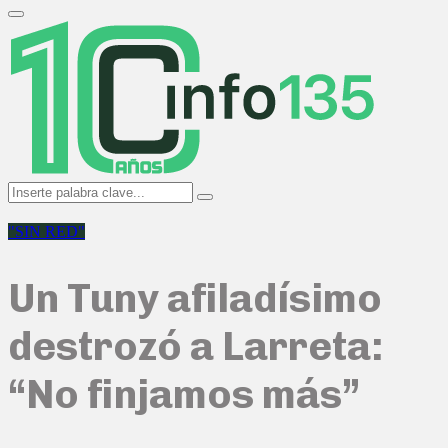
Search
for:
Primary
Menu
Search
Search
for:
"SIN RED"
Un Tuny afiladísimo
destrozó a Larreta:
“No finjamos más”