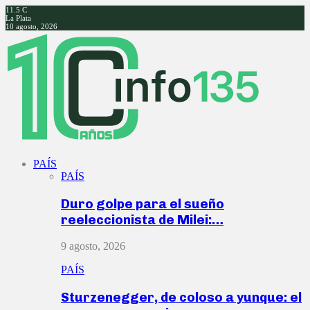
11.5
C
La Plata
10 agosto, 2026
Facebook
Twitter
Instagram
Youtube
PAÍS
PAÍS
Duro golpe para el sueño
reeleccionista de Milei:…
9 agosto, 2026
PAÍS
Sturzenegger, de coloso a yunque: el