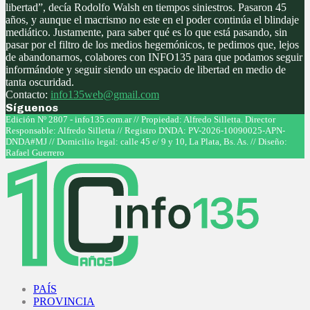
libertad”, decía Rodolfo Walsh en tiempos siniestros. Pasaron 45
años, y aunque el macrismo no este en el poder continúa el blindaje
mediático. Justamente, para saber qué es lo que está pasando, sin
pasar por el filtro de los medios hegemónicos, te pedimos que, lejos
de abandonarnos, colabores con INFO135 para que podamos seguir
informándote y seguir siendo un espacio de libertad en medio de
tanta oscuridad.
Contacto:
info135web@gmail.com
Síguenos
Facebook
Twitter
Instagram
Youtube
Edición Nº 2807 - info135.com.ar // Propiedad: Alfredo Silletta. Director
Responsable: Alfredo Silletta // Registro DNDA: PV-2026-10090025-APN-
DNDA#MJ // Domicilio legal: calle 45 e/ 9 y 10, La Plata, Bs. As. // Diseño:
Rafael Guerrero
Facebook
Twitter
Instagram
Youtube
PAÍS
PROVINCIA