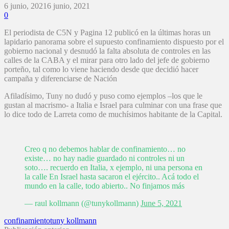
6 junio, 2021
6 junio, 2021
0
El periodista de C5N y Pagina 12 publicó en la últimas horas un
lapidario panorama sobre el supuesto confinamiento dispuesto por el
gobierno nacional y desnudó la falta absoluta de controles en las
calles de la CABA y el mirar para otro lado del jefe de gobierno
porteño, tal como lo viene haciendo desde que decidió hacer
campaña y diferenciarse de Nación
Afiladísimo, Tuny no dudó y puso como ejemplos –los que le
gustan al macrismo- a Italia e Israel para culminar con una frase que
lo dice todo de Larreta como de muchísimos habitante de la Capital.
Creo q no debemos hablar de confinamiento… no
existe… no hay nadie guardado ni controles ni un
soto…. recuerdo en Italia, x ejemplo, ni una persona en
la calle En Israel hasta sacaron el ejército.. Acá todo el
mundo en la calle, todo abierto.. No finjamos más
— raul kollmann (@tunykollmann)
June 5, 2021
confinamiento
tuny kollmann