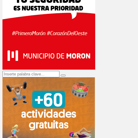
Search
Search
for: