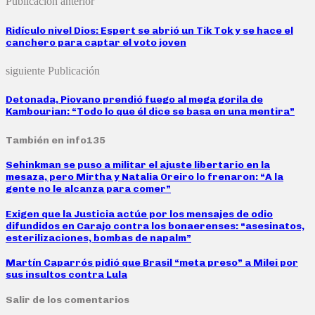
Publicación anterior
Ridículo nivel Dios: Espert se abrió un Tik Tok y se hace el
canchero para captar el voto joven
siguiente Publicación
Detonada, Piovano prendió fuego al mega gorila de
Kambourian: “Todo lo que él dice se basa en una mentira”
También en info135
Sehinkman se puso a militar el ajuste libertario en la
mesaza, pero Mirtha y Natalia Oreiro lo frenaron: “A la
gente no le alcanza para comer”
Exigen que la Justicia actúe por los mensajes de odio
difundidos en Carajo contra los bonaerenses: “asesinatos,
esterilizaciones, bombas de napalm”
Martín Caparrós pidió que Brasil “meta preso” a Milei por
sus insultos contra Lula
Salir de los comentarios