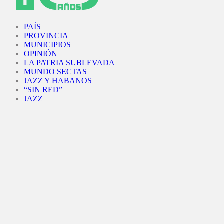
Facebook
Twitter
Instagram
Youtube
PAÍS
PROVINCIA
MUNICIPIOS
OPINIÓN
LA PATRIA SUBLEVADA
MUNDO SECTAS
JAZZ Y HABANOS
“SIN RED”
JAZZ