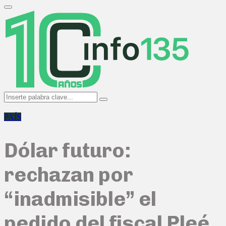
Search
for:
Primary
Menu
Search
Search
for:
PAÍS
Dólar futuro:
rechazan por
“inadmisible” el
pedido del fiscal Pleé