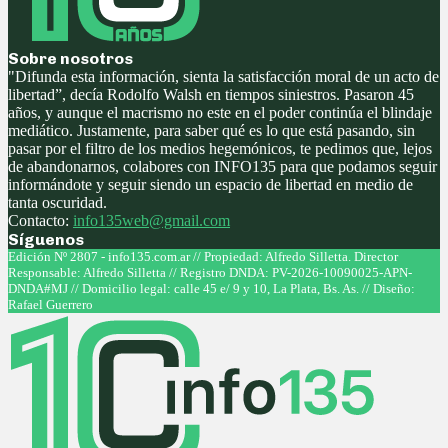
Sobre nosotros
"Difunda esta información, sienta la satisfacción moral de un acto de
libertad”, decía Rodolfo Walsh en tiempos siniestros. Pasaron 45
años, y aunque el macrismo no este en el poder continúa el blindaje
mediático. Justamente, para saber qué es lo que está pasando, sin
pasar por el filtro de los medios hegemónicos, te pedimos que, lejos
de abandonarnos, colabores con INFO135 para que podamos seguir
informándote y seguir siendo un espacio de libertad en medio de
tanta oscuridad.
Contacto:
info135web@gmail.com
Síguenos
Facebook
Twitter
Instagram
Youtube
Edición Nº 2807 - info135.com.ar // Propiedad: Alfredo Silletta. Director
Responsable: Alfredo Silletta // Registro DNDA: PV-2026-10090025-APN-
DNDA#MJ // Domicilio legal: calle 45 e/ 9 y 10, La Plata, Bs. As. // Diseño:
Rafael Guerrero