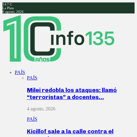
14.7
C
La Plata
6 agosto, 2026
Facebook
Twitter
Instagram
Youtube
PAÍS
PAÍS
Milei redobla los ataques: llamó
“terroristas” a docentes…
4 agosto, 2026
PAÍS
Kicillof sale a la calle contra el