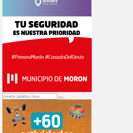
Search
Search
for: