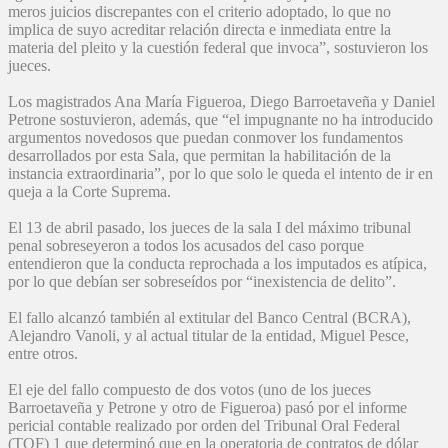
meros juicios discrepantes con el criterio adoptado, lo que no
implica de suyo acreditar relación directa e inmediata entre la
materia del pleito y la cuestión federal que invoca”, sostuvieron los
jueces.
Los magistrados Ana María Figueroa, Diego Barroetaveña y Daniel
Petrone sostuvieron, además, que “el impugnante no ha introducido
argumentos novedosos que puedan conmover los fundamentos
desarrollados por esta Sala, que permitan la habilitación de la
instancia extraordinaria”, por lo que solo le queda el intento de ir en
queja a la Corte Suprema.
El 13 de abril pasado, los jueces de la sala I del máximo tribunal
penal sobreseyeron a todos los acusados del caso porque
entendieron que la conducta reprochada a los imputados es atípica,
por lo que debían ser sobreseídos por “inexistencia de delito”.
El fallo alcanzó también al extitular del Banco Central (BCRA),
Alejandro Vanoli, y al actual titular de la entidad, Miguel Pesce,
entre otros.
El eje del fallo compuesto de dos votos (uno de los jueces
Barroetaveña y Petrone y otro de Figueroa) pasó por el informe
pericial contable realizado por orden del Tribunal Oral Federal
(TOF) 1 que determinó que en la operatoria de contratos de dólar