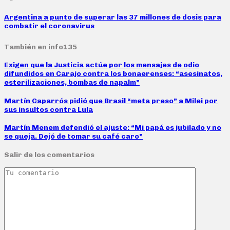
Argentina a punto de superar las 37 millones de dosis para
combatir el coronavirus
También en info135
Exigen que la Justicia actúe por los mensajes de odio
difundidos en Carajo contra los bonaerenses: “asesinatos,
esterilizaciones, bombas de napalm”
Martín Caparrós pidió que Brasil “meta preso” a Milei por
sus insultos contra Lula
Martín Menem defendió el ajuste: “Mi papá es jubilado y no
se queja. Dejó de tomar su café caro”
Salir de los comentarios