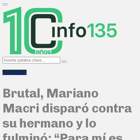
Search
for:
Primary
Menu
Search
Search
for:
"SIN RED"
Brutal, Mariano
Macri disparó contra
su hermano y lo
fulminó: “Para mí es