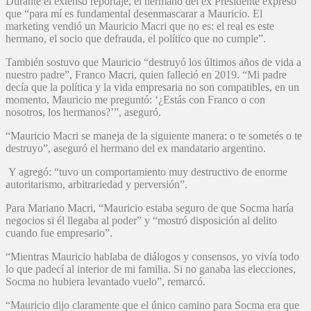
Durante el extenso reportaje, el hermano del ex Presidente expresó
que “para mí es fundamental desenmascarar a Mauricio. El
marketing vendió un Mauricio Macri que no es: el real es este
hermano, el socio que defrauda, el político que no cumple”.
También sostuvo que Mauricio “destruyó los últimos años de vida a
nuestro padre”, Franco Macri, quien falleció en 2019. “Mi padre
decía que la política y la vida empresaria no son compatibles, en un
momento, Mauricio me preguntó: ‘¿Estás con Franco o con
nosotros, los hermanos?’”, aseguró.
“Mauricio Macri se maneja de la siguiente manera: o te sometés o te
destruyo”, aseguró el hermano del ex mandatario argentino.
Y agregó: “tuvo un comportamiento muy destructivo de enorme
autoritarismo, arbitrariedad y perversión”.
Para Mariano Macri, “Mauricio estaba seguro de que Socma haría
negocios si él llegaba al poder” y “mostró disposición al delito
cuando fue empresario”.
“Mientras Mauricio hablaba de diálogos y consensos, yo vivía todo
lo que padecí al interior de mi familia. Si no ganaba las elecciones,
Socma no hubiera levantado vuelo”, remarcó.
“Mauricio dijo claramente que el único camino para Socma era que