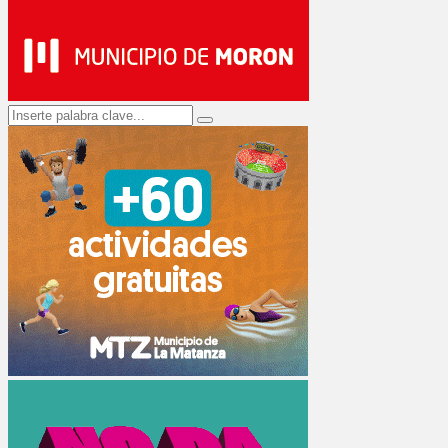
Search
Search
for: