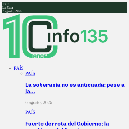
13
C
La Plata
7 agosto, 2026
Facebook
Twitter
Instagram
Youtube
PAÍS
PAÍS
La soberanía no es anticuada: pese a
la…
6 agosto, 2026
PAÍS
Fuerte derrota del Gobierno: la