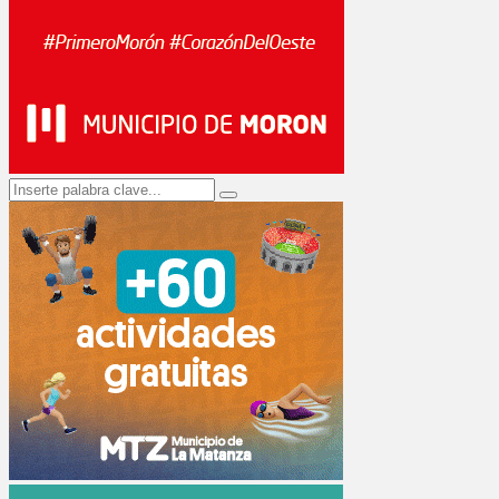
Search
Search
for: