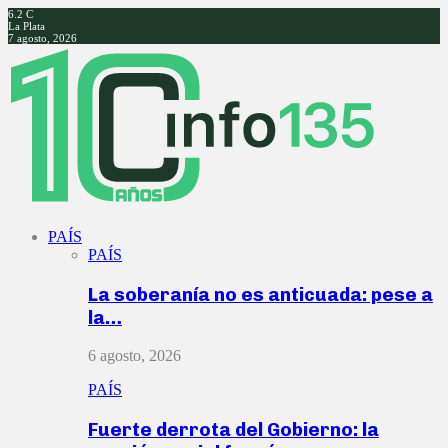
6.2
C
La Plata
7 agosto, 2026
Facebook
Twitter
Instagram
Youtube
PAÍS
PAÍS
La soberanía no es anticuada: pese a
la…
6 agosto, 2026
PAÍS
Fuerte derrota del Gobierno: la