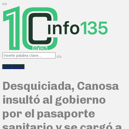
Search
for:
Primary
Menu
Search
Search
for:
"SIN RED"
Desquiciada, Canosa
insultó al gobierno
por el pasaporte
sanitario y se cargó a