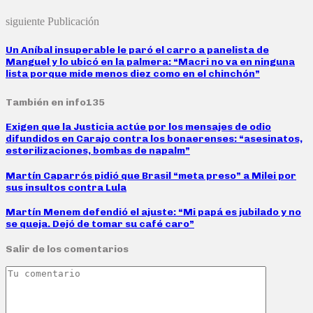
siguiente Publicación
Un Aníbal insuperable le paró el carro a panelista de
Manguel y lo ubicó en la palmera: “Macri no va en ninguna
lista porque mide menos diez como en el chinchón”
También en info135
Exigen que la Justicia actúe por los mensajes de odio
difundidos en Carajo contra los bonaerenses: “asesinatos,
esterilizaciones, bombas de napalm”
Martín Caparrós pidió que Brasil “meta preso” a Milei por
sus insultos contra Lula
Martín Menem defendió el ajuste: “Mi papá es jubilado y no
se queja. Dejó de tomar su café caro”
Salir de los comentarios