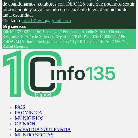
de abandonarnos, colabores con INFO135 para que podamos seguir
informándote y seguir siendo un espacio de libertad en medio de
tanta oscuridad.
Contacto:
info135web@gmail.com
Síguenos
Facebook
Twitter
Instagram
Youtube
Edición Nº 2807 - info135.com.ar // Propiedad: Alfredo Silletta. Director
Responsable: Alfredo Silletta // Registro DNDA: PV-2026-10090025-APN-
DNDA#MJ // Domicilio legal: calle 45 e/ 9 y 10, La Plata, Bs. As. // Diseño:
Rafael Guerrero
Facebook
Twitter
Instagram
Youtube
PAÍS
PROVINCIA
MUNICIPIOS
OPINIÓN
LA PATRIA SUBLEVADA
MUNDO SECTAS