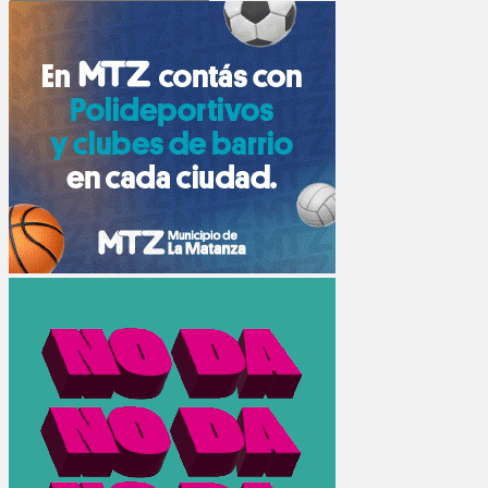
Search
for: