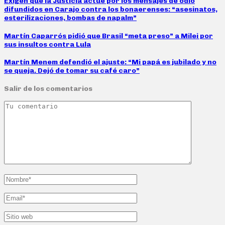
Exigen que la Justicia actúe por los mensajes de odio
difundidos en Carajo contra los bonaerenses: “asesinatos,
esterilizaciones, bombas de napalm”
Martín Caparrós pidió que Brasil “meta preso” a Milei por
sus insultos contra Lula
Martín Menem defendió el ajuste: “Mi papá es jubilado y no
se queja. Dejó de tomar su café caro”
Salir de los comentarios