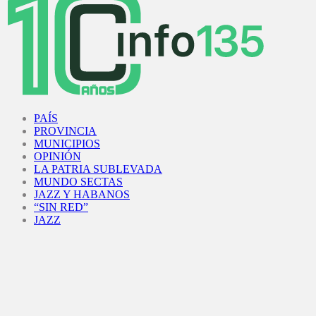
Facebook
Twitter
Instagram
Youtube
PAÍS
PROVINCIA
MUNICIPIOS
OPINIÓN
LA PATRIA SUBLEVADA
MUNDO SECTAS
JAZZ Y HABANOS
“SIN RED”
JAZZ