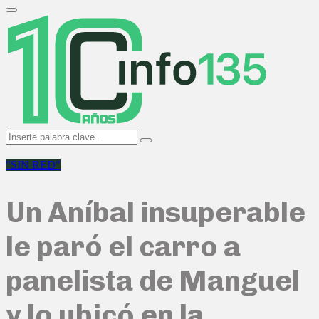
Search
for:
Primary
Menu
Search
Search
for:
"SIN RED"
Un Aníbal insuperable
le paró el carro a
panelista de Manguel
y lo ubicó en la