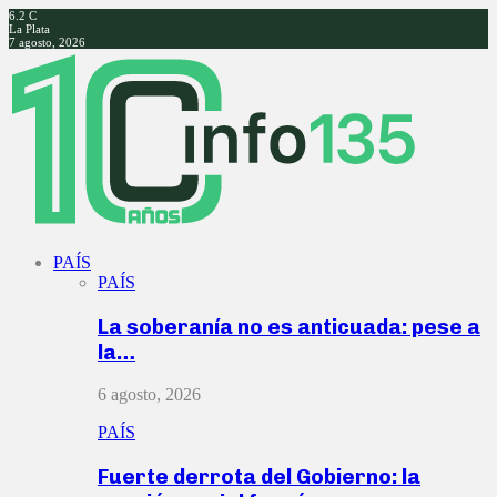
6.2
C
La Plata
7 agosto, 2026
Facebook
Twitter
Instagram
Youtube
PAÍS
PAÍS
La soberanía no es anticuada: pese a
la…
6 agosto, 2026
PAÍS
Fuerte derrota del Gobierno: la