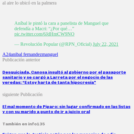
al aire lo ubicó en la palmera
Aníbal le pintó la cara a panelista de Manguel que
defendía a Macri: “¿Por qué…”
pic.twitter.com/6JdHmCW9NO
— Revolución Popular (@RPN_Oficial)
July 22, 2021
A24
anibal fernandez
manguel
Publicación anterior
Desquiciada, Canosa insultó al gobierno por el pasaporte
sanitario y se cargó a Larreta por el negocio de las
veredas: “Estoy harta de tanta hipocresía”
siguiente Publicación
El mal momento de Piparo: sin lugar confirmado en las listas
y con su marido a punto de ir a juicio oral
También en info135