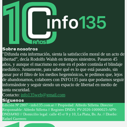
Sobre nosotros
"Difunda esta información, sienta la satisfacción moral de un acto de
libertad”, decía Rodolfo Walsh en tiempos siniestros. Pasaron 45
años, y aunque el macrismo no este en el poder continúa el blindaje
mediático. Justamente, para saber qué es lo que está pasando, sin
pasar por el filtro de los medios hegemónicos, te pedimos que, lejos
de abandonarnos, colabores con INFO135 para que podamos seguir
informándote y seguir siendo un espacio de libertad en medio de
tanta oscuridad.
Contacto:
info135web@gmail.com
Síguenos
Facebook
Twitter
Instagram
Youtube
Edición Nº 2807 - info135.com.ar // Propiedad: Alfredo Silletta. Director
Responsable: Alfredo Silletta // Registro DNDA: PV-2026-10090025-APN-
DNDA#MJ // Domicilio legal: calle 45 e/ 9 y 10, La Plata, Bs. As. // Diseño:
Rafael Guerrero