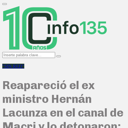
Search
for:
Primary
Menu
Search
Search
for:
"SIN RED"
Reapareció el ex
ministro Hernán
Lacunza en el canal de
Macri y lo detonaron: