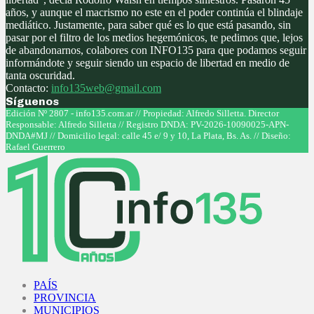
años, y aunque el macrismo no este en el poder continúa el blindaje
mediático. Justamente, para saber qué es lo que está pasando, sin
pasar por el filtro de los medios hegemónicos, te pedimos que, lejos
de abandonarnos, colabores con INFO135 para que podamos seguir
informándote y seguir siendo un espacio de libertad en medio de
tanta oscuridad.
Contacto:
info135web@gmail.com
Síguenos
Facebook
Twitter
Instagram
Youtube
Edición Nº 2807 - info135.com.ar // Propiedad: Alfredo Silletta. Director
Responsable: Alfredo Silletta // Registro DNDA: PV-2026-10090025-APN-
DNDA#MJ // Domicilio legal: calle 45 e/ 9 y 10, La Plata, Bs. As. // Diseño:
Rafael Guerrero
Facebook
Twitter
Instagram
Youtube
PAÍS
PROVINCIA
MUNICIPIOS