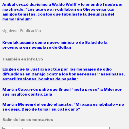
Aníbal cruzó durísimo a Waldo Wolff y lo prendió fuego por
machirulo: “Los que se arrodillaban en Olivos eran tus
amigos tenistas, con los que fabulaste la denuncia del
memorándum”
siguiente Publicación
Kreplak asumió como nuevo ministro de Salud de la
provincia en reemplazo de Gollan
También en info135
Exigen que la Justicia actúe por los mensajes de odio
difundidos en Carajo contra los bonaerenses: “asesinatos,
esterilizaciones, bombas de napalm”
Martín Caparrós pidió que Brasil “meta preso” a Milei por
sus insultos contra Lula
Martín Menem defendió el ajuste: “Mi papá es jubilado y no
se queja. Dejó de tomar su café caro”
Salir de los comentarios