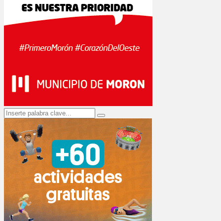
Search
Search
for: