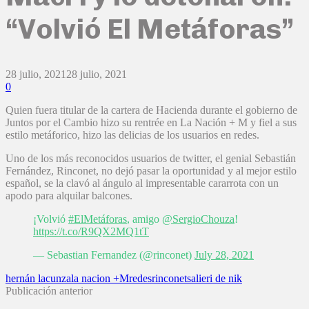
“Volvió El Metáforas”
28 julio, 2021
28 julio, 2021
0
Quien fuera titular de la cartera de Hacienda durante el gobierno de
Juntos por el Cambio hizo su rentrée en La Nación + M y fiel a sus
estilo metáforico, hizo las delicias de los usuarios en redes.
Uno de los más reconocidos usuarios de twitter, el genial Sebastián
Fernández, Rinconet, no dejó pasar la oportunidad y al mejor estilo
español, se la clavó al ángulo al impresentable cararrota con un
apodo para alquilar balcones.
¡Volvió
#ElMetáforas
, amigo
@SergioChouza
!
https://t.co/R9QX2MQ1tT
— Sebastian Fernandez (@rinconet)
July 28, 2021
hernán lacunza
la nacion +M
redes
rinconet
salieri de nik
Publicación anterior