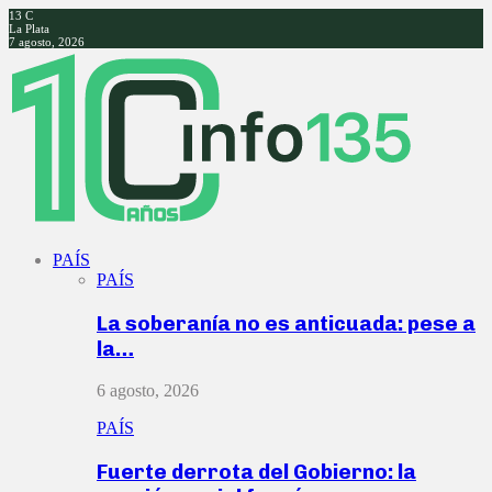
13
C
La Plata
7 agosto, 2026
Facebook
Twitter
Instagram
Youtube
PAÍS
PAÍS
La soberanía no es anticuada: pese a
la…
6 agosto, 2026
PAÍS
Fuerte derrota del Gobierno: la