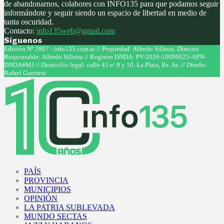
de abandonarnos, colabores con INFO135 para que podamos seguir
informándote y seguir siendo un espacio de libertad en medio de
tanta oscuridad.
Contacto:
info135web@gmail.com
Síguenos
Facebook
Twitter
Instagram
Youtube
Edición Nº 2807 - info135.com.ar // Propiedad: Alfredo Silletta. Director
Responsable: Alfredo Silletta // Registro DNDA: PV-2026-10090025-APN-
DNDA#MJ // Domicilio legal: calle 45 e/ 9 y 10, La Plata, Bs. As. // Diseño:
Rafael Guerrero
Facebook
Twitter
Instagram
Youtube
PAÍS
PROVINCIA
MUNICIPIOS
OPINIÓN
LA PATRIA SUBLEVADA
MUNDO SECTAS