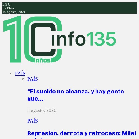
5.9
C
La Plata
10 agosto, 2026
Facebook
Twitter
Instagram
Youtube
PAÍS
PAÍS
“El sueldo no alcanza, y hay gente
que…
8 agosto, 2026
PAÍS
Represión, derrota y retroceso: Milei