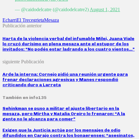
— @caidodelcatre (@caidodelcatre2)
August 1, 2021
Echarri
El Trece
grieta
Mesaza
Publicación anterior
Harta de la violencia verbal del infumable Milei, Juana Viale
lo cruzó durísimo en plena mesaza ante el estupor de los
invitados: “No podés estar ladrando a los cuatro vientos…”
siguiente Publicación
Arde la interna: Cornejo pidió una reunión urgente para
frenar declaraciones agresivas y Manes respondió
criticando duro a Larreta
También en info135
Sehinkman se puso a militar el ajuste libertario en la
mesaza, pero Mirtha y Natalia Oreiro lo frenaron: “A la
gente no le alcanza para comer”
Exigen que la Justicia actúe por los mensajes de odio
difundidos en Carajo contra los bonaerenses: “asesinatos,