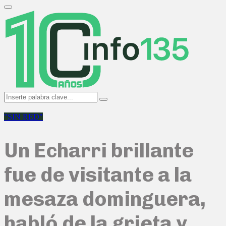
Search
for:
Primary
Menu
Search
Search
for:
"SIN RED"
Un Echarri brillante
fue de visitante a la
mesaza dominguera,
habló de la grieta y