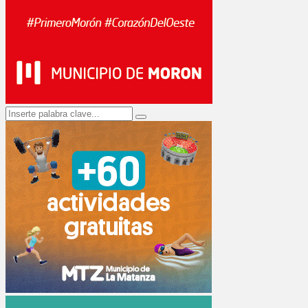
Search
Search
for: