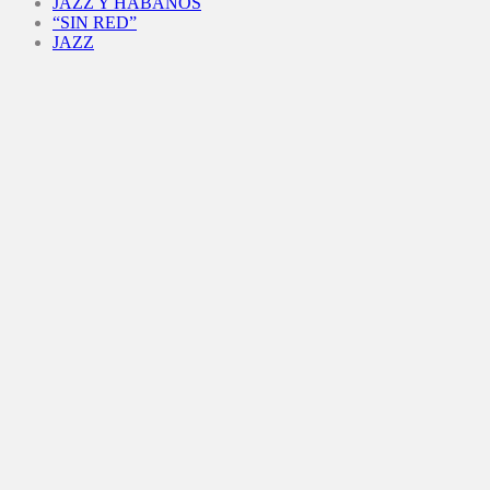
JAZZ Y HABANOS
“SIN RED”
JAZZ