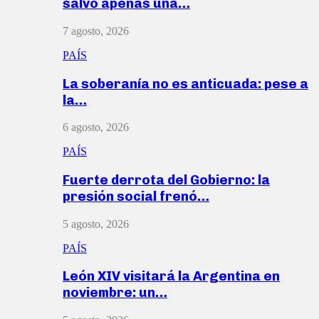
salvó apenas una…
7 agosto, 2026
PAÍS
La soberanía no es anticuada: pese a
la…
6 agosto, 2026
PAÍS
Fuerte derrota del Gobierno: la
presión social frenó…
5 agosto, 2026
PAÍS
León XIV visitará la Argentina en
noviembre: un…