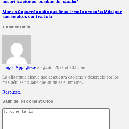
esterilizaciones, bombas de napalm”
Martín Caparrós pidió que Brasil “meta preso” a Milei por
sus insultos contra Lula
1 comentario
Hugo+Appugliese
2 agosto, 2021 at 10:52 am
La oligarquía cipaya que demuestra egoísmo y desprecio por los
más débiles no sabe que su fin es el infierno.
Respuesta
Salir de los comentarios