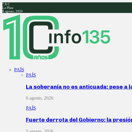
7.8
C
La Plata
8 agosto, 2026
Facebook
Twitter
Instagram
Youtube
PAÍS
PAÍS
La soberanía no es anticuada: pese a 
6 agosto, 2026
PAÍS
Fuerte derrota del Gobierno: la presió
5 agosto, 2026