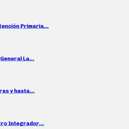
Atención Primaria…
e General La…
pras y hasta…
ntro Integrador…