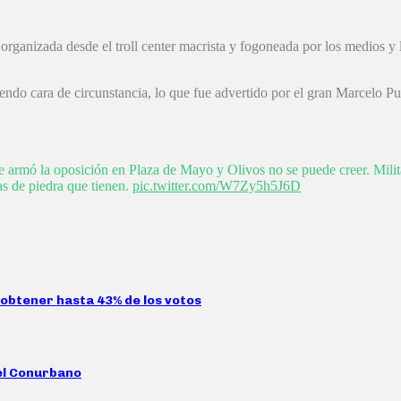
organizada desde el troll center macrista y fogoneada por los medios y
do cara de circunstancia, lo que fue advertido por el gran Marcelo Puel
armó la oposición en Plaza de Mayo y Olivos no se puede creer. Milita
as de piedra que tienen.
pic.twitter.com/W7Zy5h5J6D
obtener hasta 43% de los votos
del Conurbano