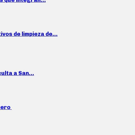
ivos de limpieza de…
culta a San…
mero