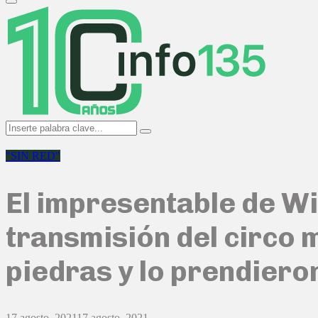
Primary
Menu
Search
Search
for:
"SIN RED"
El impresentable de Wi
transmisión del circo 
piedras y lo prendiero
17 agosto, 2021
17 agosto, 2021