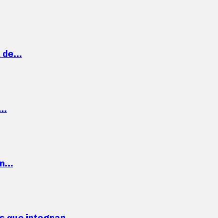
a de…
,…
ón…
ses que integran…