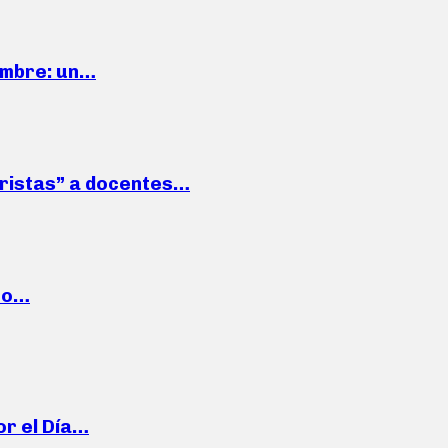
iembre: un…
roristas” a docentes…
cto…
or el Día…