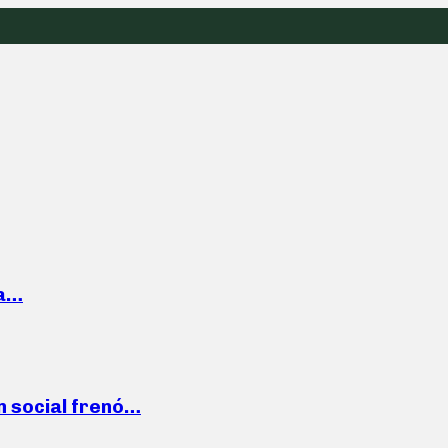
la…
n social frenó…