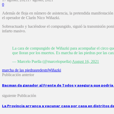
0
Además de floja en número de asistencia, la pretendida manifestación 
el operador de Clarín Nico Wiñazki.
Sobreactuado y haciéndose el compungido, siguió la transmisión ponien
infarto masivo.
La cara de compungido de Wiñazki para acompañar el circo que 
que lloran por los muertos. Es marcha de las piedras por las car
— Marcelo Puella (@marcelopuella)
August 16, 2021
marcha de las piedras
redes
tn
Wiñazki
Publicación anterior
Bacman da ganador al Frente de Todos y asegura que podría 
siguiente Publicación
La Provincia arranca a vacunar casa por casa en distritos 