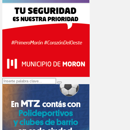
Search
Search
for: