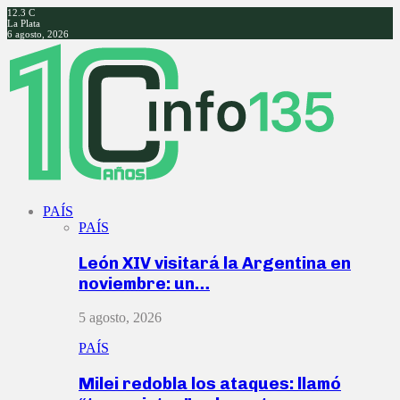
12.3
C
La Plata
6 agosto, 2026
Facebook
Twitter
Instagram
Youtube
PAÍS
PAÍS
León XIV visitará la Argentina en
noviembre: un…
5 agosto, 2026
PAÍS
Milei redobla los ataques: llamó