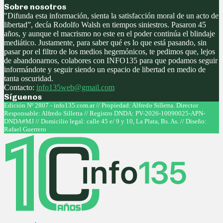
Sobre nosotros
"Difunda esta información, sienta la satisfacción moral de un acto de
libertad”, decía Rodolfo Walsh en tiempos siniestros. Pasaron 45
años, y aunque el macrismo no este en el poder continúa el blindaje
mediático. Justamente, para saber qué es lo que está pasando, sin
pasar por el filtro de los medios hegemónicos, te pedimos que, lejos
de abandonarnos, colabores con INFO135 para que podamos seguir
informándote y seguir siendo un espacio de libertad en medio de
tanta oscuridad.
Contacto:
info135web@gmail.com
Síguenos
Facebook
Twitter
Instagram
Youtube
Edición Nº 2807 - info135.com.ar // Propiedad: Alfredo Silletta. Director
Responsable: Alfredo Silletta // Registro DNDA: PV-2026-10090025-APN-
DNDA#MJ // Domicilio legal: calle 45 e/ 9 y 10, La Plata, Bs. As. // Diseño:
Rafael Guerrero
Facebook
Twitter
Instagram
Youtube