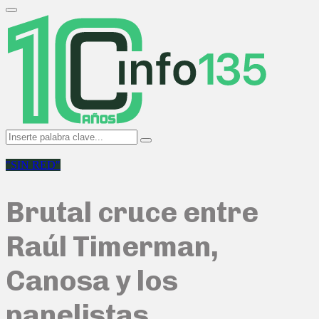
Search
for:
Primary
Menu
Search
Search
for:
"SIN RED"
Brutal cruce entre
Raúl Timerman,
Canosa y los
panelistas