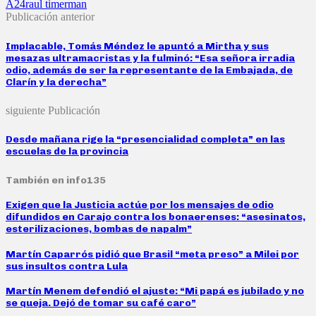
A24
raul timerman
Publicación anterior
Implacable, Tomás Méndez le apuntó a Mirtha y sus
mesazas ultramacristas y la fulminó: “Esa señora irradia
odio, además de ser la representante de la Embajada, de
Clarín y la derecha”
siguiente Publicación
Desde mañana rige la “presencialidad completa” en las
escuelas de la provincia
También en info135
Exigen que la Justicia actúe por los mensajes de odio
difundidos en Carajo contra los bonaerenses: “asesinatos,
esterilizaciones, bombas de napalm”
Martín Caparrós pidió que Brasil “meta preso” a Milei por
sus insultos contra Lula
Martín Menem defendió el ajuste: “Mi papá es jubilado y no
se queja. Dejó de tomar su café caro”