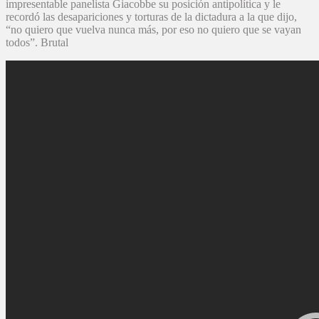
impresentable panelista Giacobbe su posición antipolítica y le
recordó las desapariciones y torturas de la dictadura a la que dijo,
“no quiero que vuelva nunca más, por eso no quiero que se vayan
todos”. Brutal