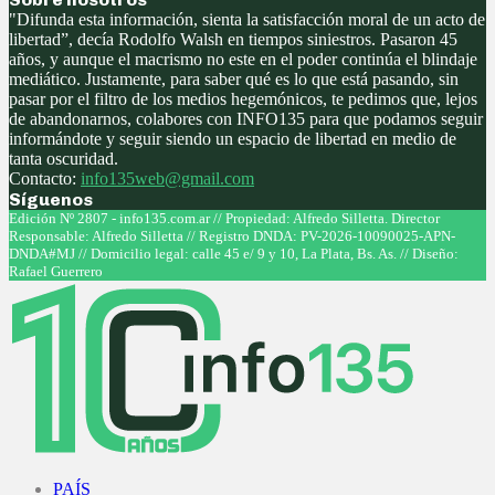
"Difunda esta información, sienta la satisfacción moral de un acto de
libertad”, decía Rodolfo Walsh en tiempos siniestros. Pasaron 45
años, y aunque el macrismo no este en el poder continúa el blindaje
mediático. Justamente, para saber qué es lo que está pasando, sin
pasar por el filtro de los medios hegemónicos, te pedimos que, lejos
de abandonarnos, colabores con INFO135 para que podamos seguir
informándote y seguir siendo un espacio de libertad en medio de
tanta oscuridad.
Contacto:
info135web@gmail.com
Síguenos
Facebook
Twitter
Instagram
Youtube
Edición Nº 2807 - info135.com.ar // Propiedad: Alfredo Silletta. Director
Responsable: Alfredo Silletta // Registro DNDA: PV-2026-10090025-APN-
DNDA#MJ // Domicilio legal: calle 45 e/ 9 y 10, La Plata, Bs. As. // Diseño:
Rafael Guerrero
Facebook
Twitter
Instagram
Youtube
PAÍS