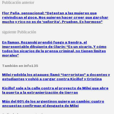
Publicación anterior
Flor Peña, sensacional: “Detestan a las mujeres que
reivindican el goce. Nos quieren hacer creer que garchar
mucho y rico no es de ‘señorita’. Prueben. Es hermoso”
siguiente Publicación
En llamas, Rozanski prendió fuego a Sendra, el
impresentable dibujante de Clarín: “Es un sicario. Y cómo
todos los sicarios de la prensa criminal, no tienen límites
morales”
También en info135
Milei redobla los ataques: llamó “terroristas” a docentes y
estudiantes y volvió a cargar contra Kicillof y Cristina
Kicillof sale a la calle contra el proyecto de Milei que abre
la puerta a la extranjerización de tierras
Más del 60% de los argentinos quiere un cambio: cuatro
encuestas confirman el desgaste de Milei