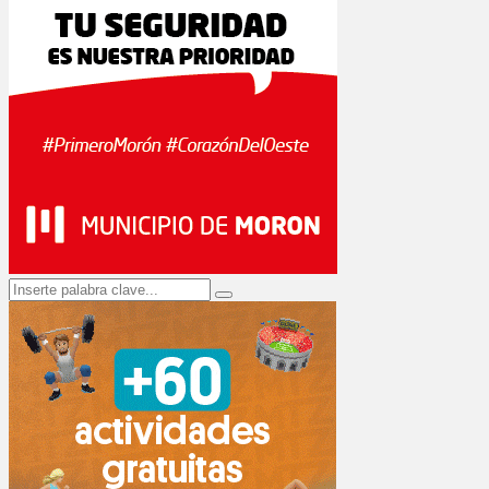
Search
Search
for: