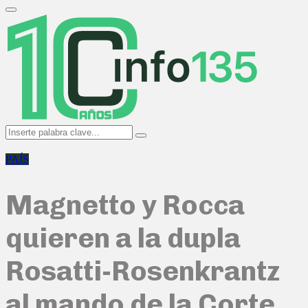
Search
for:
Primary
Menu
Search
Search
for:
PAÍS
Magnetto y Rocca
quieren a la dupla
Rosatti-Rosenkrantz
al mando de la Corte