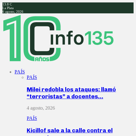
13.8
C
La Plata
6 agosto, 2026
Facebook
Twitter
Instagram
Youtube
PAÍS
PAÍS
Milei redobla los ataques: llamó
“terroristas” a docentes…
4 agosto, 2026
PAÍS
Kicillof sale a la calle contra el