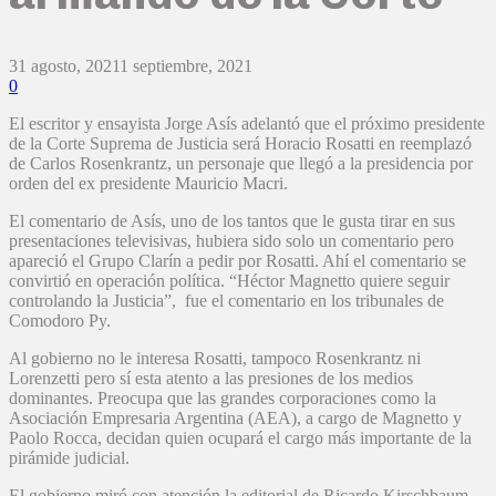
31 agosto, 2021
1 septiembre, 2021
0
El escritor y ensayista Jorge Asís adelantó que el próximo presidente
de la Corte Suprema de Justicia será Horacio Rosatti en reemplazó
de Carlos Rosenkrantz, un personaje que llegó a la presidencia por
orden del ex presidente Mauricio Macri.
El comentario de Asís, uno de los tantos que le gusta tirar en sus
presentaciones televisivas, hubiera sido solo un comentario pero
apareció el Grupo Clarín a pedir por Rosatti. Ahí el comentario se
convirtió en operación política. “Héctor Magnetto quiere seguir
controlando la Justicia”, fue el comentario en los tribunales de
Comodoro Py.
Al gobierno no le interesa Rosatti, tampoco Rosenkrantz ni
Lorenzetti pero sí esta atento a las presiones de los medios
dominantes. Preocupa que las grandes corporaciones como la
Asociación Empresaria Argentina (AEA), a cargo de Magnetto y
Paolo Rocca, decidan quien ocupará el cargo más importante de la
pirámide judicial.
El gobierno miró con atención la editorial de Ricardo Kirschbaum