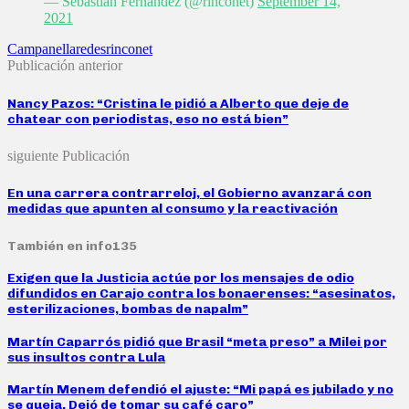
— Sebastian Fernandez (@rinconet)
September 14,
2021
Campanella
redes
rinconet
Publicación anterior
Nancy Pazos: “Cristina le pidió a Alberto que deje de
chatear con periodistas, eso no está bien”
siguiente Publicación
En una carrera contrarreloj, el Gobierno avanzará con
medidas que apunten al consumo y la reactivación
También en info135
Exigen que la Justicia actúe por los mensajes de odio
difundidos en Carajo contra los bonaerenses: “asesinatos,
esterilizaciones, bombas de napalm”
Martín Caparrós pidió que Brasil “meta preso” a Milei por
sus insultos contra Lula
Martín Menem defendió el ajuste: “Mi papá es jubilado y no
se queja. Dejó de tomar su café caro”