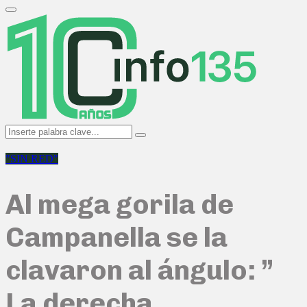
Search
for:
Primary
Menu
Search
Search
for:
"SIN RED"
Al mega gorila de
Campanella se la
clavaron al ángulo: ”
La derecha