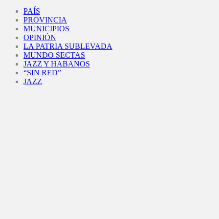
Facebook
Twitter
Instagram
Youtube
PAÍS
PROVINCIA
MUNICIPIOS
OPINIÓN
LA PATRIA SUBLEVADA
MUNDO SECTAS
JAZZ Y HABANOS
“SIN RED”
JAZZ