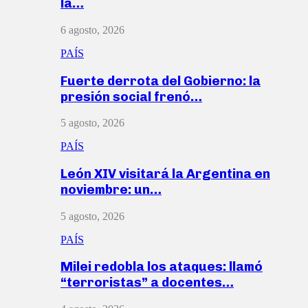
la…
6 agosto, 2026
PAÍS
Fuerte derrota del Gobierno: la
presión social frenó…
5 agosto, 2026
PAÍS
León XIV visitará la Argentina en
noviembre: un…
5 agosto, 2026
PAÍS
Milei redobla los ataques: llamó
“terroristas” a docentes…