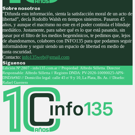
Sobre nosotros
"Difunda esta información, sienta la satisfacción moral de un acto de
libertad”, decía Rodolfo Walsh en tiempos siniestros. Pasaron 45
años, y aunque el macrismo no este en el poder continúa el blindaje
mediático. Justamente, para saber qué es lo que está pasando, sin
pasar por el filtro de los medios hegemónicos, te pedimos que, lejos
de abandonarnos, colabores con INFO135 para que podamos seguir
informándote y seguir siendo un espacio de libertad en medio de
tanta oscuridad.
Contacto:
info135web@gmail.com
Síguenos
Facebook
Twitter
Instagram
Youtube
Edición Nº 2807 - info135.com.ar // Propiedad: Alfredo Silletta. Director
Responsable: Alfredo Silletta // Registro DNDA: PV-2026-10090025-APN-
DNDA#MJ // Domicilio legal: calle 45 e/ 9 y 10, La Plata, Bs. As. // Diseño:
Rafael Guerrero