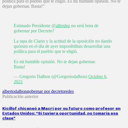
política para el pueblo que te eligió. Es mi humilde opinión. No te
dejan gobernar. Basta!”
Estimado Presidente
@alferdez
no será hora de
gobernar por Decreto?
La tapa de Clarin y la actitud de la oposición no dando
quórum en el día de ayer imposibilitan desarrollar una
política para el pueblo que te eligió.
Es mi humilde opinión. No te dejan gobernar.
Basta!
— Gregorio Dalbon (@Gregoriodalbon)
October 6,
2021
alberto
dalbon
gobernar por decreto
redes
Publicación anterior
Kicillof chicaneó a Macri por su futuro como profesor en
Estados Unidos: “Si tuviera oportunidad, no tomaría esa
clase”