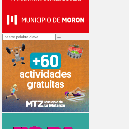
Search
Search
for: