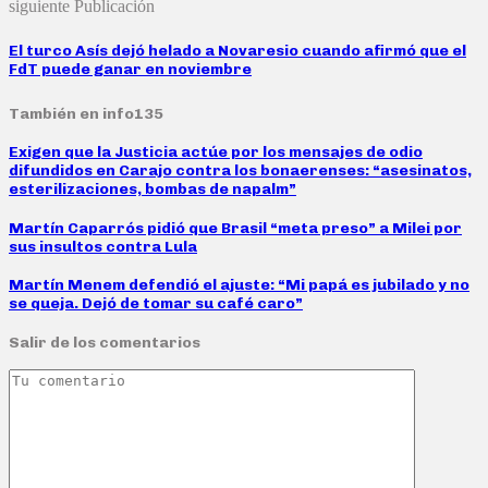
siguiente Publicación
El turco Asís dejó helado a Novaresio cuando afirmó que el
FdT puede ganar en noviembre
También en info135
Exigen que la Justicia actúe por los mensajes de odio
difundidos en Carajo contra los bonaerenses: “asesinatos,
esterilizaciones, bombas de napalm”
Martín Caparrós pidió que Brasil “meta preso” a Milei por
sus insultos contra Lula
Martín Menem defendió el ajuste: “Mi papá es jubilado y no
se queja. Dejó de tomar su café caro”
Salir de los comentarios