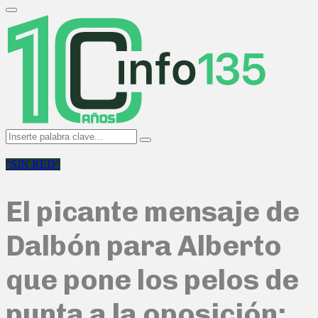
Search
for:
Primary
Menu
Search
Search
for:
"SIN RED"
El picante mensaje de
Dalbón para Alberto
que pone los pelos de
punta a la oposición: