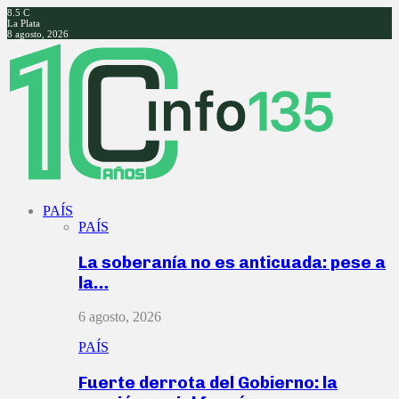
8.5
C
La Plata
8 agosto, 2026
Facebook
Twitter
Instagram
Youtube
PAÍS
PAÍS
La soberanía no es anticuada: pese a
la…
6 agosto, 2026
PAÍS
Fuerte derrota del Gobierno: la