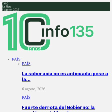
7.6
C
La Plata
8 agosto, 2026
Facebook
Twitter
Instagram
Youtube
PAÍS
PAÍS
La soberanía no es anticuada: pese a
la…
6 agosto, 2026
PAÍS
Fuerte derrota del Gobierno: la