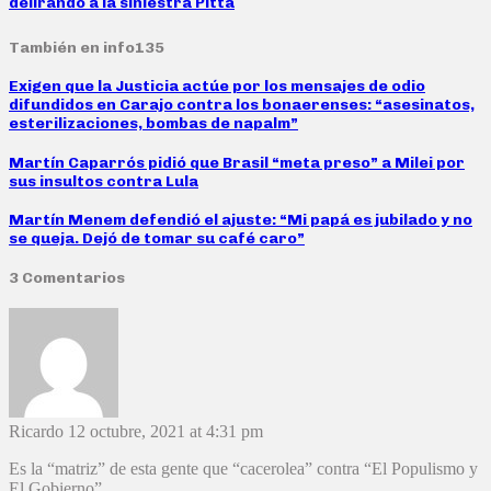
delirando a la siniestra Pitta
También en info135
Exigen que la Justicia actúe por los mensajes de odio
difundidos en Carajo contra los bonaerenses: “asesinatos,
esterilizaciones, bombas de napalm”
Martín Caparrós pidió que Brasil “meta preso” a Milei por
sus insultos contra Lula
Martín Menem defendió el ajuste: “Mi papá es jubilado y no
se queja. Dejó de tomar su café caro”
3 Comentarios
Ricardo
12 octubre, 2021 at 4:31 pm
Es la “matriz” de esta gente que “cacerolea” contra “El Populismo y
El Gobierno”…