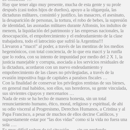
Hay que tener algo muy presente, mucha de esta gente y su prole
después (casi todos hijos de dueños), apoyo a la oligarquía, las
dictaduras militares, consintió y justifico, las masacres, el asesinato,
la desaparición de personas, la tortura, el robo de bebes, la supresión
de identidad, las asonadas militares durante Alfonsin, los indultos de
menem, la liquidación del patrimonio y las empresas nacionales, la
desocupación, el empobrecimiento y el endeudamiento de la clase
trabajadora, todo el latrocinio que sufrió la Argentina!!!
Llevaron a “macri” al poder, a través de las mentiras de los medios
hegemónicos, con total conciencia, de lo que era macri y la runfla
que lo rodea, con su intento de impunidad por medio del 2 X 1, la
justicia manejable y corrupta, asociada a los servicios residuales de
la dictadura, acordaron con un nuevo endeudamiento y
empobrecimiento de las clases no privilegiadas, a través de la
evasión impositiva fuga de capitales a paraísos fiscales …
Con la finalidad de conservar los privilegios rentistas de sus bienes,
en general mal habidos, son ellos, sus herederos, su gente vinculada,
sus sirvientes cipayos y mercenarios …
Nada de esto se ha hecho de manera honesta, sin un total
renunciamiento humano, ético, moral, religioso y espiritual, de ahi
su odio visceral al Progresismo, Derechos Humanos, a Cristina y al
Papa Francisco, a pesar de muchos de ellos decirse Católicos, y
supuestamente estar por “las dos vidas” como si la vida no fuera una
sola ….
Es muy difícil volver de tal situación …, sin un profundo