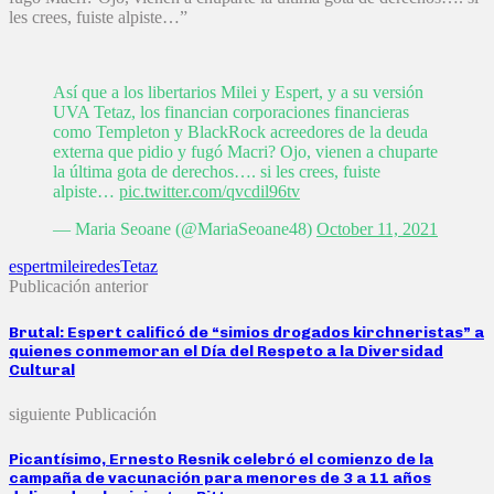
les crees, fuiste alpiste…”
Así que a los libertarios Milei y Espert, y a su versión
UVA Tetaz, los financian corporaciones financieras
como Templeton y BlackRock acreedores de la deuda
externa que pidio y fugó Macri? Ojo, vienen a chuparte
la última gota de derechos…. si les crees, fuiste
alpiste…
pic.twitter.com/qvcdil96tv
— Maria Seoane (@MariaSeoane48)
October 11, 2021
espert
milei
redes
Tetaz
Publicación anterior
Brutal: Espert calificó de “simios drogados kirchneristas” a
quienes conmemoran el Día del Respeto a la Diversidad
Cultural
siguiente Publicación
Picantísimo, Ernesto Resnik celebró el comienzo de la
campaña de vacunación para menores de 3 a 11 años