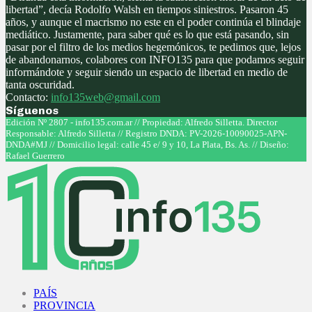
libertad”, decía Rodolfo Walsh en tiempos siniestros. Pasaron 45
años, y aunque el macrismo no este en el poder continúa el blindaje
mediático. Justamente, para saber qué es lo que está pasando, sin
pasar por el filtro de los medios hegemónicos, te pedimos que, lejos
de abandonarnos, colabores con INFO135 para que podamos seguir
informándote y seguir siendo un espacio de libertad en medio de
tanta oscuridad.
Contacto:
info135web@gmail.com
Síguenos
Facebook
Twitter
Instagram
Youtube
Edición Nº 2807 - info135.com.ar // Propiedad: Alfredo Silletta. Director
Responsable: Alfredo Silletta // Registro DNDA: PV-2026-10090025-APN-
DNDA#MJ // Domicilio legal: calle 45 e/ 9 y 10, La Plata, Bs. As. // Diseño:
Rafael Guerrero
Facebook
Twitter
Instagram
Youtube
PAÍS
PROVINCIA