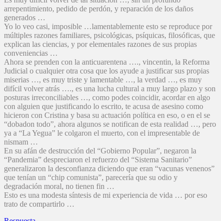
arrepentimiento, pedido de perdón, y reparación de los daños
generados …
Yo lo veo casi, imposible …lamentablemente esto se reproduce por
múltiples razones familiares, psicológicas, psíquicas, filosóficas, que
explican las ciencias, y por elementales razones de sus propias
conveniencias …
Ahora se prenden con la anticuarentena …., vincentin, la Reforma
Judicial o cualquier otra cosa que los ayude a justificar sus propias
miserias …, es muy triste y lamentable …, la verdad …, es muy
difícil volver atrás …., es una lucha cultural a muy largo plazo y son
posturas irreconciliables …, como podes coincidir, acordar en algo
con alguien que justificando lo escrito, te acusa de asesino como
hicieron con Cristina y basa su actuación política en eso, o en el se
“dobadon todo”, ahora algunos se notifican de esta realidad …, pero
ya a “La Yegua” le colgaron el muerto, con el impresentable de
nismam …
En su afán de destrucción del “Gobierno Popular”, negaron la
“Pandemia” despreciaron el refuerzo del “Sistema Sanitario”
generalizaron la desconfianza diciendo que eran “vacunas venenos”
que tenían un “chip comunista”, parecería que su odio y
degradación moral, no tienen fin …
Esto es una modesta síntesis de mi experiencia de vida … por eso
trato de compartirlo …
Respuesta