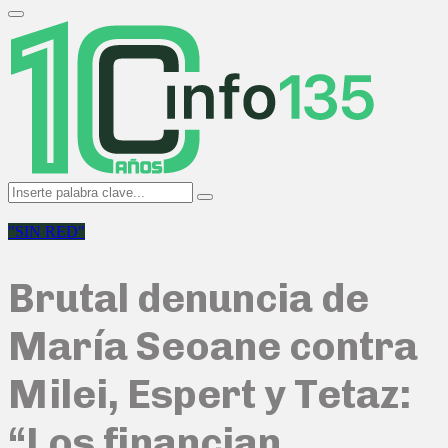
Search
for:
Primary
Menu
Search
Search
for:
"SIN RED"
Brutal denuncia de
María Seoane contra
Milei, Espert y Tetaz:
“Los financian