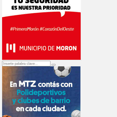
Search
Search
for: