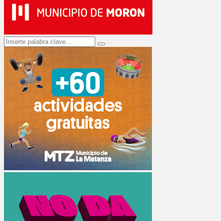
Search
Search
for: