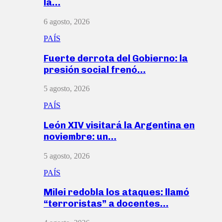
la…
6 agosto, 2026
PAÍS
Fuerte derrota del Gobierno: la
presión social frenó…
5 agosto, 2026
PAÍS
León XIV visitará la Argentina en
noviembre: un…
5 agosto, 2026
PAÍS
Milei redobla los ataques: llamó
“terroristas” a docentes…