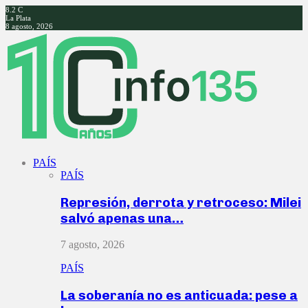
8.2
C
La Plata
8 agosto, 2026
Facebook
Twitter
Instagram
Youtube
PAÍS
PAÍS
Represión, derrota y retroceso: Milei
salvó apenas una…
7 agosto, 2026
PAÍS
La soberanía no es anticuada: pese a