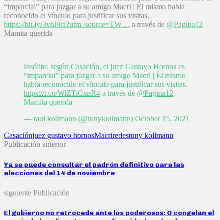
“imparcial” para juzgar a su amigo Macri | Él mismo había
reconocido el vínculo para justificar sus visitas.
https://bit.ly/3vhI9ci?utm_source=TW…
a través de
@Pagina12
Mamita querida
Insólito: según Casación, el juez Gustavo Hornos es
“imparcial” para juzgar a su amigo Macri | Él mismo
había reconocido el vínculo para justificar sus visitas.
https://t.co/WiZTiCxnR4
a través de
@Pagina12
Mamita querida
— raul kollmann (@tunykollmann)
October 15, 2021
Casación
juez gustavo hornos
Macri
redes
tuny kollmann
Publicación anterior
Ya se puede consultar el padrón definitivo para las
elecciones del 14 de noviembre
siguiente Publicación
El gobierno no retrocede ante los poderosos: O congelan el