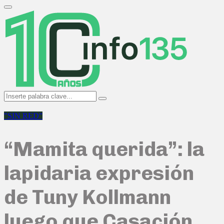
Search
for:
Primary
Menu
Search
Search
for:
"SIN RED"
“Mamita querida”: la
lapidaria expresión
de Tuny Kollmann
luego que Casación