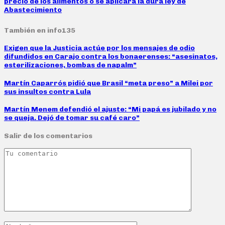
precio de los alimentos o se aplicará la dura ley de
Abastecimiento
También en info135
Exigen que la Justicia actúe por los mensajes de odio
difundidos en Carajo contra los bonaerenses: “asesinatos,
esterilizaciones, bombas de napalm”
Martín Caparrós pidió que Brasil “meta preso” a Milei por
sus insultos contra Lula
Martín Menem defendió el ajuste: “Mi papá es jubilado y no
se queja. Dejó de tomar su café caro”
Salir de los comentarios