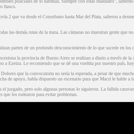
ntroles policiales de lo habitual. Siempre con estas maldades”, lamen
o fiasco.
tovía 2 que va desde el Conurbano hasta Mar del Plata, salieron a desm
odas las demás rutas de la traza. Las cámaras no muestran gente que no l
ealizan parten de un profundo desconocimiento de lo que sucede en los 
oncesiona la provincia de Bueno Aires se realizan a diario a través de la
ino a Ezeiza. Le recomiendo que se dé una vueltita por nuestro país, ha
Dolores que la convocatoria no sería la esperada, a pesar de que mucho
ha de apoyo, había dispuesto un escenario para que Macri le hable a la
 el juzgado, pero solo algunas personas lo siguieron. La fallida caravan
 que los rodearon para evitar problemas.