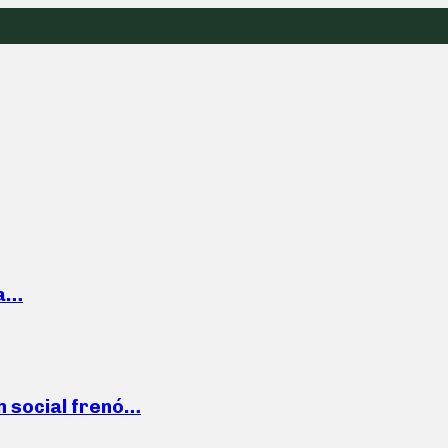
la…
n social frenó…