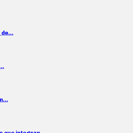
a de…
,…
ón…
ses que integran…