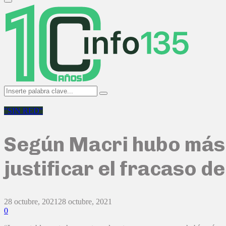
Primary
Menu
Search
Search
for:
"SIN RED"
Según Macri hubo más c
justificar el fracaso d
28 octubre, 2021
28 octubre, 2021
0