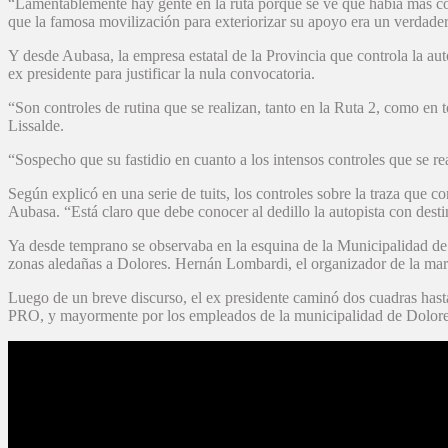
“Lamentablemente hay gente en la ruta porque se ve que había más co
que la famosa movilización para exteriorizar su apoyo era un verdader
Y desde Aubasa, la empresa estatal de la Provincia que controla la au
ex presidente para justificar la nula convocatoria.
“Son controles de rutina que se realizan, tanto en la Ruta 2, como en t
Lissalde.
“Sospecho que su fastidio en cuanto a los intensos controles que se r
Según explicó en una serie de tuits, los controles sobre la traza que c
Aubasa. “Está claro que debe conocer al dedillo la autopista con dest
Ya desde temprano se observaba en la esquina de la Municipalidad de 
zonas aledañas a Dolores. Hernán Lombardi, el organizador de la marc
Luego de un breve discurso, el ex presidente caminó dos cuadras hasta
PRO, y mayormente por los empleados de la municipalidad de Dolores