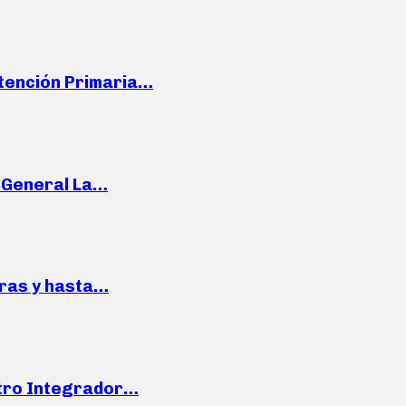
Atención Primaria…
e General La…
pras y hasta…
ntro Integrador…