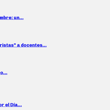
iembre: un…
roristas” a docentes…
cto…
or el Día…