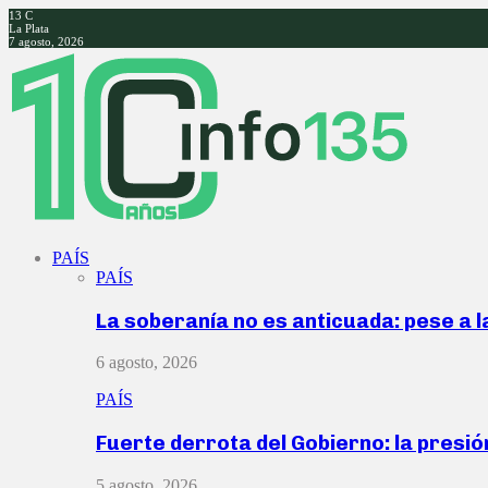
13
C
La Plata
7 agosto, 2026
Facebook
Twitter
Instagram
Youtube
PAÍS
PAÍS
La soberanía no es anticuada: pese a 
6 agosto, 2026
PAÍS
Fuerte derrota del Gobierno: la presió
5 agosto, 2026