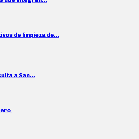
ivos de limpieza de…
culta a San…
mero