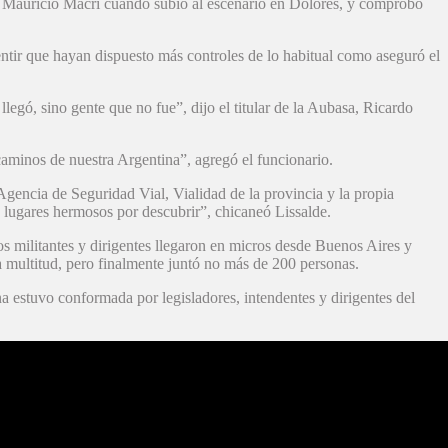
tó Mauricio Macri cuando subió al escenario en Dolores, y comprobó
entir que hayan dispuesto más controles de lo habitual como aseguró el
legó, sino gente que no fue”, dijo el titular de la Aubasa, Ricardo
caminos de nuestra Argentina”, agregó el funcionario.
 Agencia de Seguridad Vial, Vialidad de la provincia y la propia
y lugares hermosos por descubrir”, chicaneó Lissalde.
s militantes y dirigentes llegaron en micros desde Buenos Aires y
 multitud, pero finalmente juntó no más de 200 personas.
a estuvo conformada por legisladores, intendentes y dirigentes del