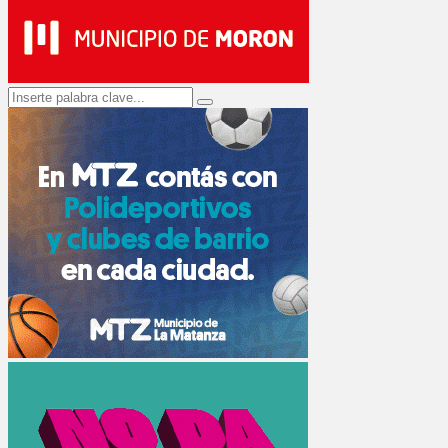
Search
Search
for: