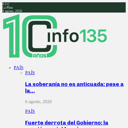
8.5
C
La Plata
8 agosto, 2026
Facebook
Twitter
Instagram
Youtube
PAÍS
PAÍS
La soberanía no es anticuada: pese a
la…
6 agosto, 2026
PAÍS
Fuerte derrota del Gobierno: la