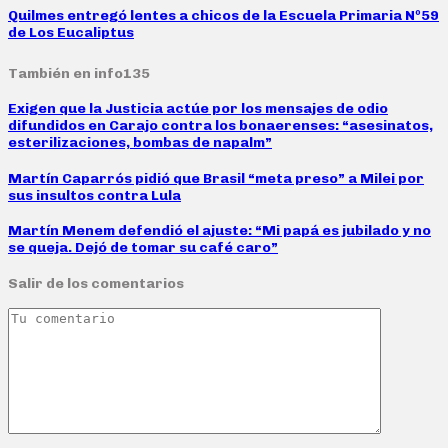
Quilmes entregó lentes a chicos de la Escuela Primaria Nº59
de Los Eucaliptus
También en info135
Exigen que la Justicia actúe por los mensajes de odio
difundidos en Carajo contra los bonaerenses: “asesinatos,
esterilizaciones, bombas de napalm”
Martín Caparrós pidió que Brasil “meta preso” a Milei por
sus insultos contra Lula
Martín Menem defendió el ajuste: “Mi papá es jubilado y no
se queja. Dejó de tomar su café caro”
Salir de los comentarios