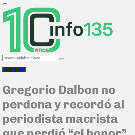
Search
for:
Primary
Menu
Search
Search
for:
"SIN RED"
Gregorio Dalbon no
perdona y recordó al
periodista macrista
que perdió “el honor”