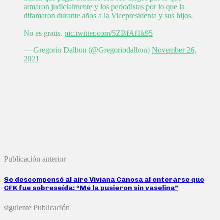
armaron judicialmente y los periodistas por lo que la
difamaron durante años a la Vicepresidenta y sus hijos.
No es gratis.
pic.twitter.com/5ZBfAf1k95
— Gregorio Dalbon (@Gregoriodalbon)
November 26,
2021
Publicación anterior
Se descompensó al aire Viviana Canosa al enterarse que
CFK fue sobreseída: “Me la pusieron sin vaselina”
siguiente Publicación