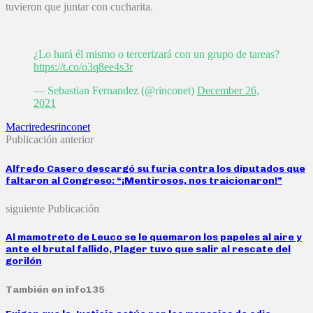
tuvieron que juntar con cucharita.
¿Lo hará él mismo o tercerizará con un grupo de tareas?
https://t.co/o3q8ee4s3r
— Sebastian Fernandez (@rinconet)
December 26,
2021
Macri
redes
rinconet
Publicación anterior
Alfredo Casero descargó su furia contra los diputados que
faltaron al Congreso: “¡Mentirosos, nos traicionaron!”
siguiente Publicación
Al mamotreto de Leuco se le quemaron los papeles al aire y
ante el brutal fallido, Plager tuvo que salir al rescate del
gorilón
También en info135