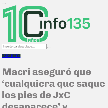
Search
for:
Primary
Menu
Search
Search
for:
"SIN RED"
Macri aseguró que
‘cualquiera que saque
los pies de JxC
desaparece’ y