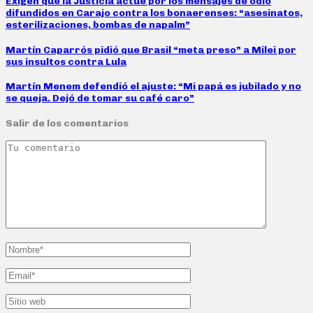
Exigen que la Justicia actúe por los mensajes de odio
difundidos en Carajo contra los bonaerenses: “asesinatos,
esterilizaciones, bombas de napalm”
Martín Caparrós pidió que Brasil “meta preso” a Milei por
sus insultos contra Lula
Martín Menem defendió el ajuste: “Mi papá es jubilado y no
se queja. Dejó de tomar su café caro”
Salir de los comentarios