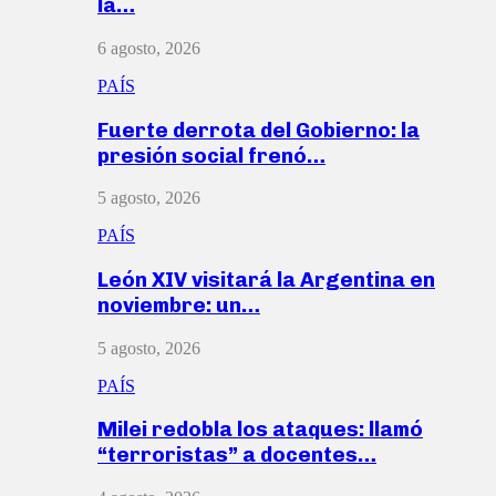
la…
6 agosto, 2026
PAÍS
Fuerte derrota del Gobierno: la
presión social frenó…
5 agosto, 2026
PAÍS
León XIV visitará la Argentina en
noviembre: un…
5 agosto, 2026
PAÍS
Milei redobla los ataques: llamó
“terroristas” a docentes…