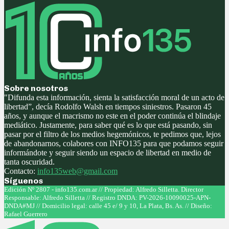
Sobre nosotros
"Difunda esta información, sienta la satisfacción moral de un acto de
libertad”, decía Rodolfo Walsh en tiempos siniestros. Pasaron 45
años, y aunque el macrismo no este en el poder continúa el blindaje
mediático. Justamente, para saber qué es lo que está pasando, sin
pasar por el filtro de los medios hegemónicos, te pedimos que, lejos
de abandonarnos, colabores con INFO135 para que podamos seguir
informándote y seguir siendo un espacio de libertad en medio de
tanta oscuridad.
Contacto:
info135web@gmail.com
Síguenos
Facebook
Twitter
Instagram
Youtube
Edición Nº 2807 - info135.com.ar // Propiedad: Alfredo Silletta. Director
Responsable: Alfredo Silletta // Registro DNDA: PV-2026-10090025-APN-
DNDA#MJ // Domicilio legal: calle 45 e/ 9 y 10, La Plata, Bs. As. // Diseño:
Rafael Guerrero