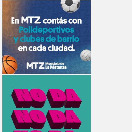
Search
for: