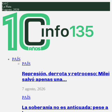
6.4
C
La Plata
9 agosto, 2026
Facebook
Twitter
Instagram
Youtube
PAÍS
PAÍS
Represión, derrota y retroceso: Milei
salvó apenas una…
7 agosto, 2026
PAÍS
La soberanía no es anticuada: pese a