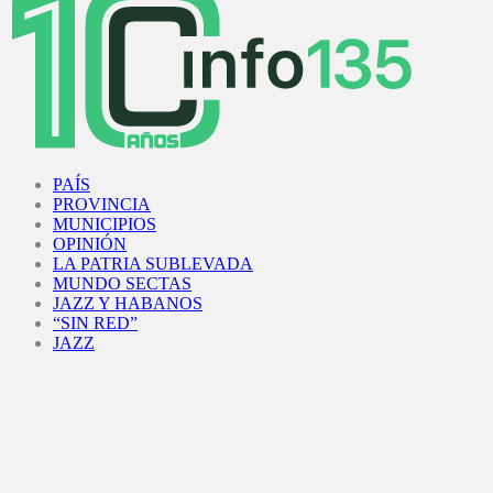
Facebook
Twitter
Instagram
Youtube
PAÍS
PROVINCIA
MUNICIPIOS
OPINIÓN
LA PATRIA SUBLEVADA
MUNDO SECTAS
JAZZ Y HABANOS
“SIN RED”
JAZZ