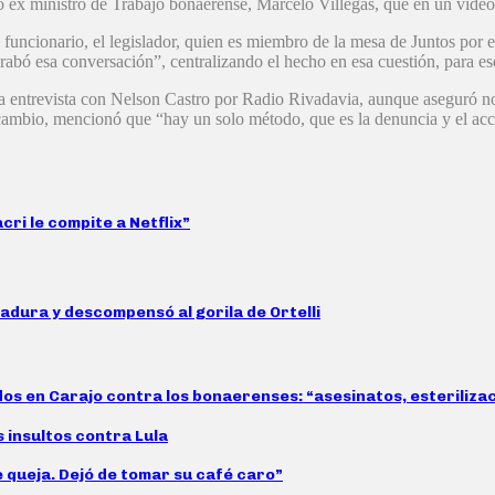
o ex ministro de Trabajo bonaerense, Marcelo Villegas, que en un video
x funcionario, el legislador, quien es miembro de la mesa de Juntos por
rabó esa conversación”, centralizando el hecho en esa cuestión, para es
 entrevista con Nelson Castro por Radio Rivadavia, aunque aseguró no 
bio, mencionó que “hay un solo método, que es la denuncia y el acciona
ri le compite a Netflix”
adura y descompensó al gorila de Ortelli
idos en Carajo contra los bonaerenses: “asesinatos, esteriliz
s insultos contra Lula
e queja. Dejó de tomar su café caro”