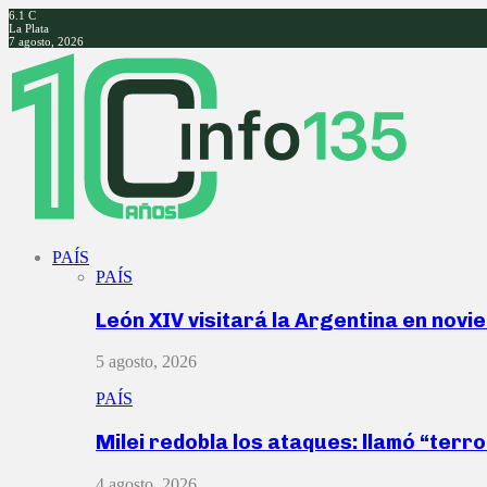
6.1
C
La Plata
7 agosto, 2026
Facebook
Twitter
Instagram
Youtube
PAÍS
PAÍS
León XIV visitará la Argentina en nov
5 agosto, 2026
PAÍS
Milei redobla los ataques: llamó “ter
4 agosto, 2026