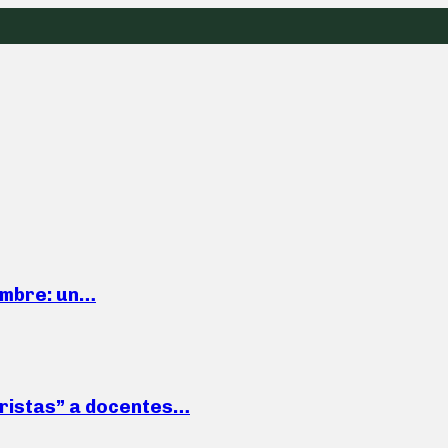
iembre: un…
roristas” a docentes…