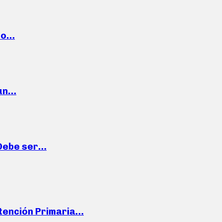
cto…
 un…
“Debe ser…
Atención Primaria…