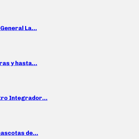
e General La…
pras y hasta…
ntro Integrador…
mascotas de…