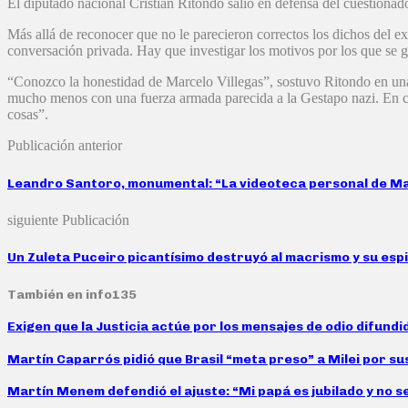
El diputado nacional Cristian Ritondo salió en defensa del cuestionad
Más allá de reconocer que no le parecieron correctos los dichos del e
conversación privada. Hay que investigar los motivos por los que se g
“Conozco la honestidad de Marcelo Villegas”, sostuvo Ritondo en una
mucho menos con una fuerza armada parecida a la Gestapo nazi. En cam
cosas”.
Publicación anterior
Leandro Santoro, monumental: “La videoteca personal de Mac
siguiente Publicación
Un Zuleta Puceiro picantísimo destruyó al macrismo y su espi
También en info135
Exigen que la Justicia actúe por los mensajes de odio difund
Martín Caparrós pidió que Brasil “meta preso” a Milei por su
Martín Menem defendió el ajuste: “Mi papá es jubilado y no s