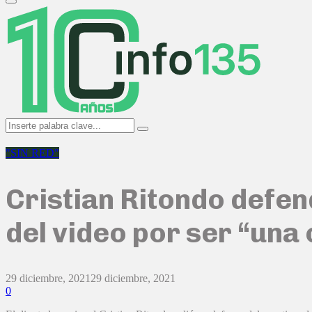
Primary
Menu
Search
Search
for:
"SIN RED"
Cristian Ritondo defendi
del video por ser “una
29 diciembre, 2021
29 diciembre, 2021
0