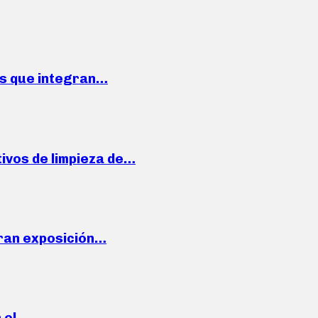
ses que integran…
ivos de limpieza de…
ran exposición…
n el…