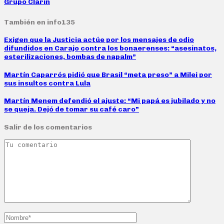
Grupo Clarín
También en info135
Exigen que la Justicia actúe por los mensajes de odio
difundidos en Carajo contra los bonaerenses: “asesinatos,
esterilizaciones, bombas de napalm”
Martín Caparrós pidió que Brasil “meta preso” a Milei por
sus insultos contra Lula
Martín Menem defendió el ajuste: “Mi papá es jubilado y no
se queja. Dejó de tomar su café caro”
Salir de los comentarios