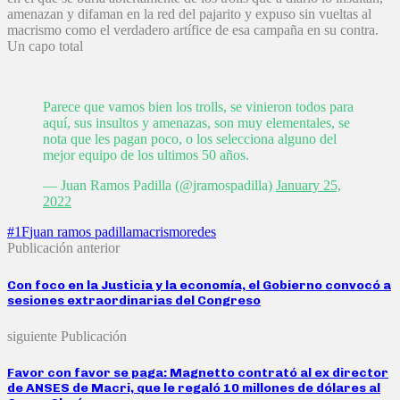
amenazan y difaman en la red del pajarito y expuso sin vueltas al
macrismo como el verdadero artífice de esa campaña en su contra.
Un capo total
Parece que vamos bien los trolls, se vinieron todos para
aquí, sus insultos y amenazas, son muy elementales, se
nota que les pagan poco, o los selecciona alguno del
mejor equipo de los ultimos 50 años.
— Juan Ramos Padilla (@jramospadilla)
January 25,
2022
#1F
juan ramos padilla
macrismo
redes
Publicación anterior
Con foco en la Justicia y la economía, el Gobierno convocó a
sesiones extraordinarias del Congreso
siguiente Publicación
Favor con favor se paga: Magnetto contrató al ex director
de ANSES de Macri, que le regaló 10 millones de dólares al