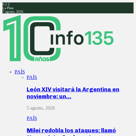
6.1
C
La Plata
7 agosto, 2026
Facebook
Twitter
Instagram
Youtube
PAÍS
PAÍS
León XIV visitará la Argentina en
noviembre: un…
5 agosto, 2026
PAÍS
Milei redobla los ataques: llamó