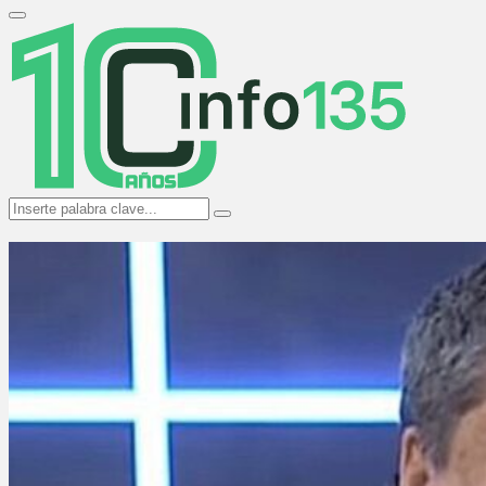
Search
for:
Primary
Menu
Search
Search
for: