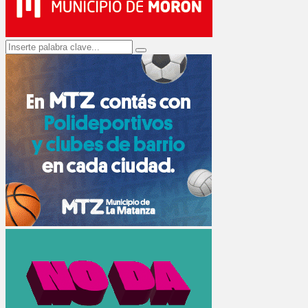
Search
Search
for: