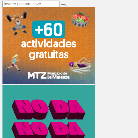
Search
Search
for: