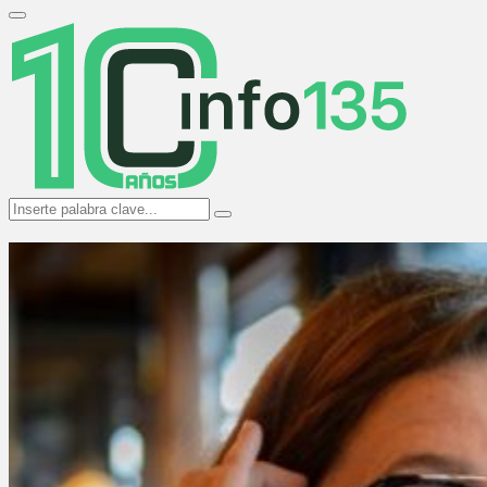
Search
for:
Primary
Menu
Search
Search
for: