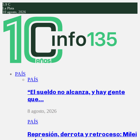
5.9
C
La Plata
10 agosto, 2026
Facebook
Twitter
Instagram
Youtube
PAÍS
PAÍS
“El sueldo no alcanza, y hay gente
que…
8 agosto, 2026
PAÍS
Represión, derrota y retroceso: Milei