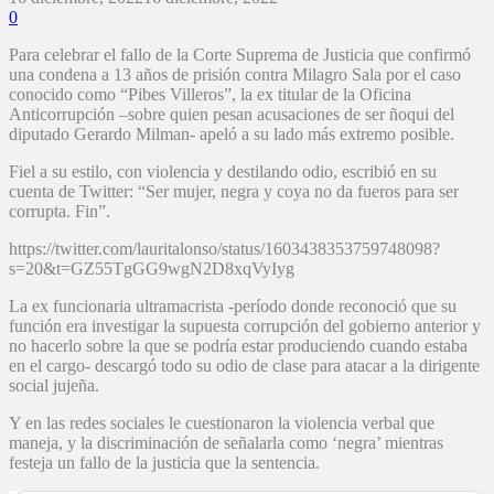
0
Para celebrar el fallo de la Corte Suprema de Justicia que confirmó
una condena a 13 años de prisión contra Milagro Sala por el caso
conocido como “Pibes Villeros”, la ex titular de la Oficina
Anticorrupción –sobre quien pesan acusaciones de ser ñoqui del
diputado Gerardo Milman- apeló a su lado más extremo posible.
Fiel a su estilo, con violencia y destilando odio, escribió en su
cuenta de Twitter: “Ser mujer, negra y coya no da fueros para ser
corrupta. Fin”.
https://twitter.com/lauritalonso/status/1603438353759748098?
s=20&t=GZ55TgGG9wgN2D8xqVyIyg
La ex funcionaria ultramacrista -período donde reconoció que su
función era investigar la supuesta corrupción del gobierno anterior y
no hacerlo sobre la que se podría estar produciendo cuando estaba
en el cargo- descargó todo su odio de clase para atacar a la dirigente
social jujeña.
Y en las redes sociales le cuestionaron la violencia verbal que
maneja, y la discriminación de señalarla como ‘negra’ mientras
festeja un fallo de la justicia que la sentencia.