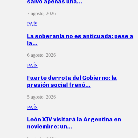
salvó apenas una…
7 agosto, 2026
PAÍS
La soberanía no es anticuada: pese a
la…
6 agosto, 2026
PAÍS
Fuerte derrota del Gobierno: la
presión social frenó…
5 agosto, 2026
PAÍS
León XIV visitará la Argentina en
noviembre: un…