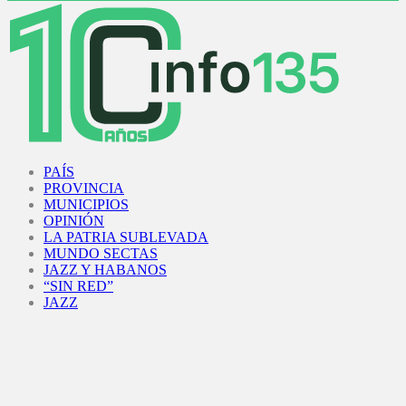
Facebook
Twitter
Instagram
Youtube
PAÍS
PROVINCIA
MUNICIPIOS
OPINIÓN
LA PATRIA SUBLEVADA
MUNDO SECTAS
JAZZ Y HABANOS
“SIN RED”
JAZZ