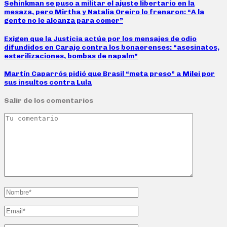
Sehinkman se puso a militar el ajuste libertario en la
mesaza, pero Mirtha y Natalia Oreiro lo frenaron: “A la
gente no le alcanza para comer”
Exigen que la Justicia actúe por los mensajes de odio
difundidos en Carajo contra los bonaerenses: “asesinatos,
esterilizaciones, bombas de napalm”
Martín Caparrós pidió que Brasil “meta preso” a Milei por
sus insultos contra Lula
Salir de los comentarios