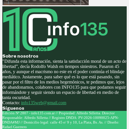
Sobre nosotros
"Difunda esta información, sienta la satisfacción moral de un acto de
libertad”, decía Rodolfo Walsh en tiempos siniestros. Pasaron 45
años, y aunque el macrismo no este en el poder continúa el blindaje
mediático. Justamente, para saber qué es lo que está pasando, sin
pasar por el filtro de los medios hegemónicos, te pedimos que, lejos
de abandonarnos, colabores con INFO135 para que podamos seguir
informándote y seguir siendo un espacio de libertad en medio de
tanta oscuridad.
Contacto:
info135web@gmail.com
Síguenos
Facebook
Twitter
Instagram
Youtube
Edición Nº 2807 - info135.com.ar // Propiedad: Alfredo Silletta. Director
Responsable: Alfredo Silletta // Registro DNDA: PV-2026-10090025-APN-
DNDA#MJ // Domicilio legal: calle 45 e/ 9 y 10, La Plata, Bs. As. // Diseño:
Rafael Guerrero