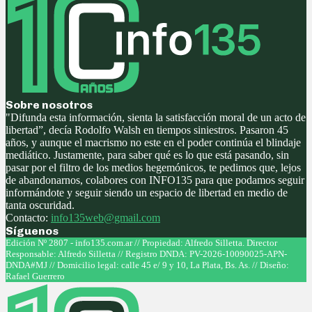
Sobre nosotros
"Difunda esta información, sienta la satisfacción moral de un acto de
libertad”, decía Rodolfo Walsh en tiempos siniestros. Pasaron 45
años, y aunque el macrismo no este en el poder continúa el blindaje
mediático. Justamente, para saber qué es lo que está pasando, sin
pasar por el filtro de los medios hegemónicos, te pedimos que, lejos
de abandonarnos, colabores con INFO135 para que podamos seguir
informándote y seguir siendo un espacio de libertad en medio de
tanta oscuridad.
Contacto:
info135web@gmail.com
Síguenos
Facebook
Twitter
Instagram
Youtube
Edición Nº 2807 - info135.com.ar // Propiedad: Alfredo Silletta. Director
Responsable: Alfredo Silletta // Registro DNDA: PV-2026-10090025-APN-
DNDA#MJ // Domicilio legal: calle 45 e/ 9 y 10, La Plata, Bs. As. // Diseño:
Rafael Guerrero