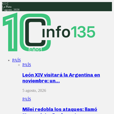
6.1
C
La Plata
7 agosto, 2026
Facebook
Twitter
Instagram
Youtube
PAÍS
PAÍS
León XIV visitará la Argentina en
noviembre: un…
5 agosto, 2026
PAÍS
Milei redobla los ataques: llamó