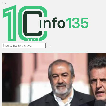
Search
for:
Primary
Menu
Search
Search
for: