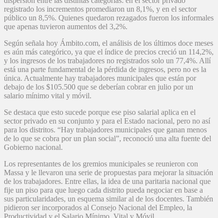
dispersión entre las distintas categorías: en el sector privado
registrado los incrementos promediaron un 8,1%, y en el sector
público un 8,5%. Quienes quedaron rezagados fueron los informales
que apenas tuvieron aumentos del 3,2%.
Según señala hoy Ámbito.com, el análisis de los últimos doce meses
es aún más categórico, ya que el índice de precios creció un 114,2%,
y los ingresos de los trabajadores no registrados solo un 77,4%. Allí
está una parte fundamental de la pérdida de ingresos, pero no es la
única. Actualmente hay trabajadores municipales que están por
debajo de los $105.500 que se deberían cobrar en julio por un
salario mínimo vital y móvil.
Se destaca que esto sucede porque ese piso salarial aplica en el
sector privado en su conjunto y para el Estado nacional, pero no así
para los distritos. “Hay trabajadores municipales que ganan menos
de lo que se cobra por un plan social”, reconoció una alta fuente del
Gobierno nacional.
Los representantes de los gremios municipales se reunieron con
Massa y le llevaron una serie de propuestas para mejorar la situación
de los trabajadores. Entre ellas, la idea de una paritaria nacional que
fije un piso para que luego cada distrito pueda negociar en base a
sus particularidades, un esquema similar al de los docentes. También
pidieron ser incorporados al Consejo Nacional del Empleo, la
Productividad y el Salario Mínimo, Vital y Móvil.