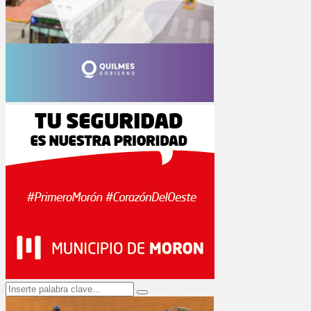
Search
Search
for: