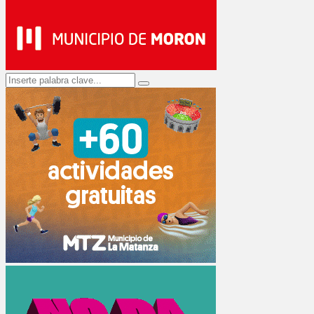
Search
Search
for: