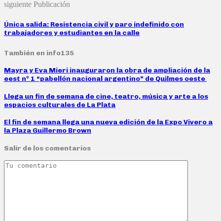
siguiente Publicación
Única salida: Resistencia civil y paro indefinido con
trabajadores y estudiantes en la calle
También en info135
Mayra y Eva Mieri inauguraron la obra de ampliación de la
eest nº 1 “pabellón nacional argentino” de Quilmes oeste
Llega un fin de semana de cine, teatro, música y arte a los
espacios culturales de La Plata
El fin de semana llega una nueva edición de la Expo Vivero a
la Plaza Guillermo Brown
Salir de los comentarios