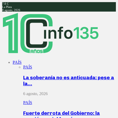
7.8
C
La Plata
8 agosto, 2026
Facebook
Twitter
Instagram
Youtube
PAÍS
PAÍS
La soberanía no es anticuada: pese a
la…
6 agosto, 2026
PAÍS
Fuerte derrota del Gobierno: la