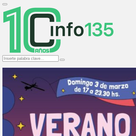
Search
for:
Primary
Menu
Search
Search
for: