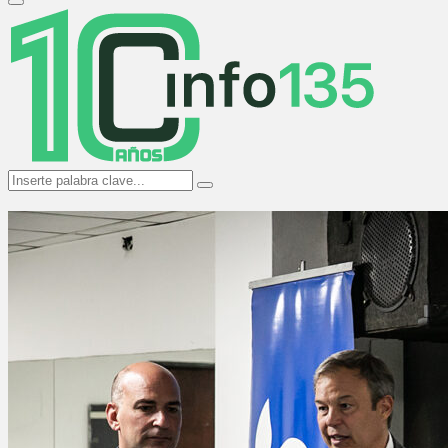
Primary
Menu
Search
Search
for: