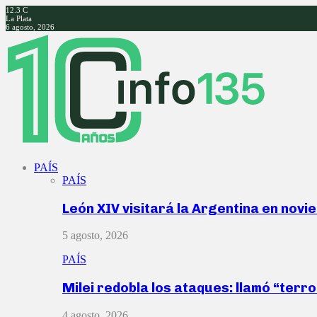
12.3
C
La Plata
6 agosto, 2026
Facebook
Twitter
Instagram
Youtube
PAÍS
PAÍS
León XIV visitará la Argentina en nov
5 agosto, 2026
PAÍS
Milei redobla los ataques: llamó “ter
4 agosto, 2026