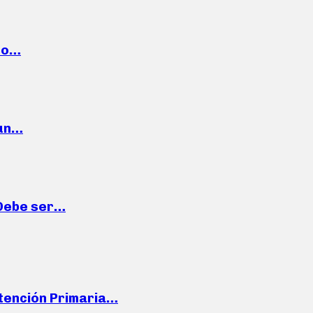
cto…
 un…
“Debe ser…
Atención Primaria…