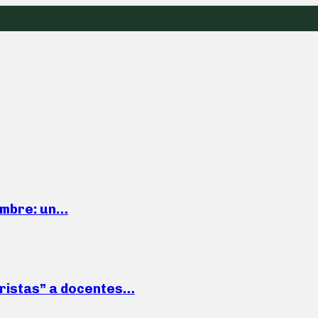
iembre: un…
roristas” a docentes…