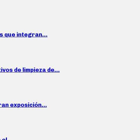
ses que integran…
ivos de limpieza de…
ran exposición…
n el…