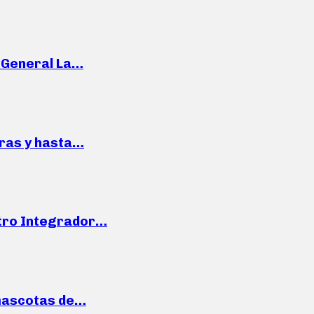
e General La…
pras y hasta…
ntro Integrador…
mascotas de…