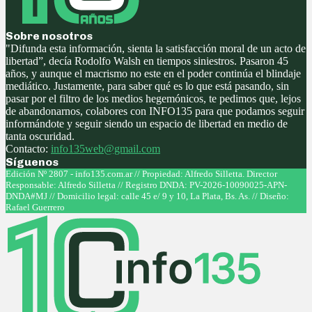
Sobre nosotros
"Difunda esta información, sienta la satisfacción moral de un acto de
libertad”, decía Rodolfo Walsh en tiempos siniestros. Pasaron 45
años, y aunque el macrismo no este en el poder continúa el blindaje
mediático. Justamente, para saber qué es lo que está pasando, sin
pasar por el filtro de los medios hegemónicos, te pedimos que, lejos
de abandonarnos, colabores con INFO135 para que podamos seguir
informándote y seguir siendo un espacio de libertad en medio de
tanta oscuridad.
Contacto:
info135web@gmail.com
Síguenos
Facebook
Twitter
Instagram
Youtube
Edición Nº 2807 - info135.com.ar // Propiedad: Alfredo Silletta. Director
Responsable: Alfredo Silletta // Registro DNDA: PV-2026-10090025-APN-
DNDA#MJ // Domicilio legal: calle 45 e/ 9 y 10, La Plata, Bs. As. // Diseño:
Rafael Guerrero