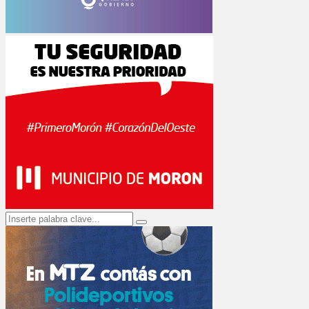
Search
Search
for: