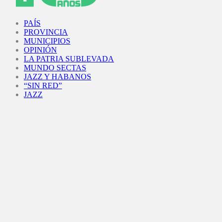
Facebook
Twitter
Instagram
Youtube
PAÍS
PROVINCIA
MUNICIPIOS
OPINIÓN
LA PATRIA SUBLEVADA
MUNDO SECTAS
JAZZ Y HABANOS
“SIN RED”
JAZZ