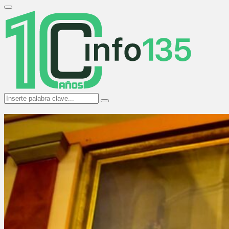
Search
for:
Primary
Menu
Search
Search
for: