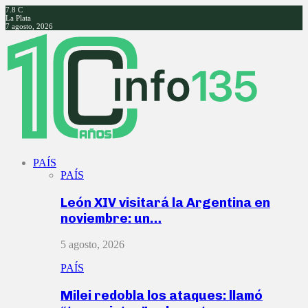
7.8
C
La Plata
7 agosto, 2026
Facebook
Twitter
Instagram
Youtube
PAÍS
PAÍS
León XIV visitará la Argentina en
noviembre: un…
5 agosto, 2026
PAÍS
Milei redobla los ataques: llamó