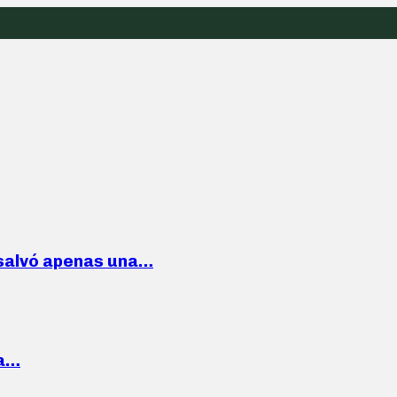
 salvó apenas una…
la…