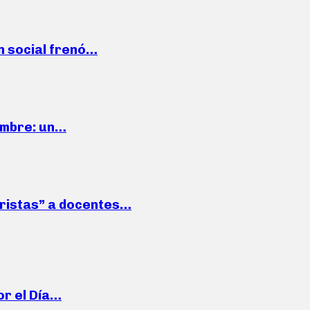
n social frenó…
iembre: un…
roristas” a docentes…
or el Día…