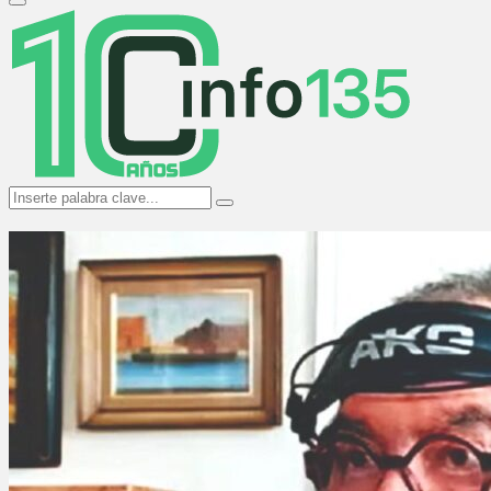
Primary
Menu
Search
Search
for: