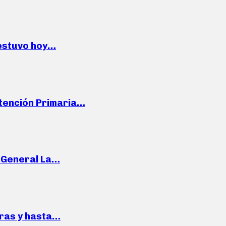
 estuvo hoy…
Atención Primaria…
e General La…
pras y hasta…