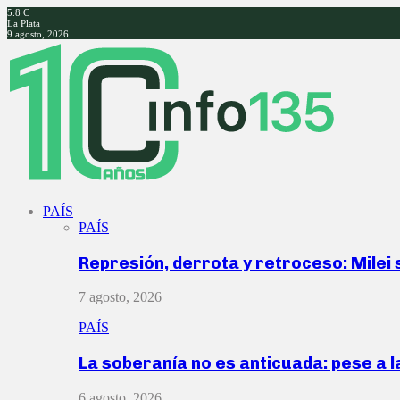
5.8
C
La Plata
9 agosto, 2026
Facebook
Twitter
Instagram
Youtube
PAÍS
PAÍS
Represión, derrota y retroceso: Milei
7 agosto, 2026
PAÍS
La soberanía no es anticuada: pese a 
6 agosto, 2026