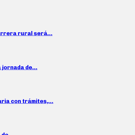
arrera rural será…
a jornada de…
aria con trámites,…
a de…