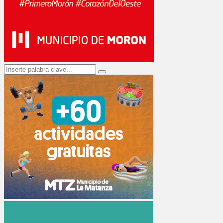
Search
Search
for: