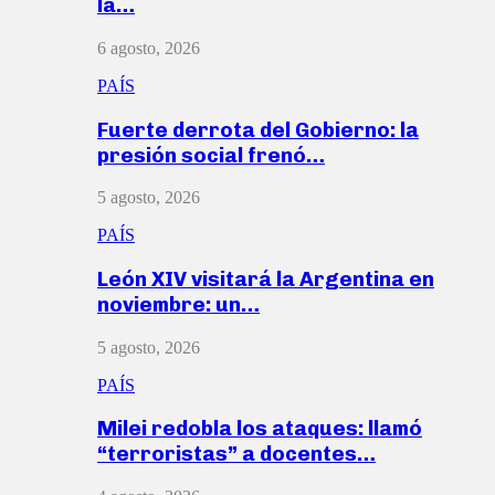
la…
6 agosto, 2026
PAÍS
Fuerte derrota del Gobierno: la
presión social frenó…
5 agosto, 2026
PAÍS
León XIV visitará la Argentina en
noviembre: un…
5 agosto, 2026
PAÍS
Milei redobla los ataques: llamó
“terroristas” a docentes…