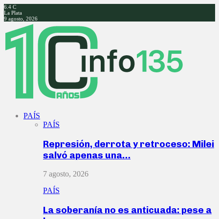
6.4
C
La Plata
9 agosto, 2026
Facebook
Twitter
Instagram
Youtube
PAÍS
PAÍS
Represión, derrota y retroceso: Milei
salvó apenas una…
7 agosto, 2026
PAÍS
La soberanía no es anticuada: pese a