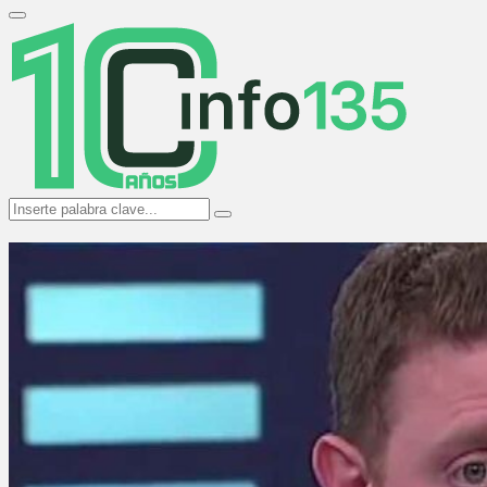
Search
for:
Primary
Menu
Search
Search
for: