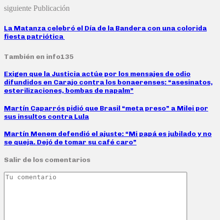
siguiente Publicación
La Matanza celebró el Día de la Bandera con una colorida
fiesta patriótica
También en info135
Exigen que la Justicia actúe por los mensajes de odio
difundidos en Carajo contra los bonaerenses: “asesinatos,
esterilizaciones, bombas de napalm”
Martín Caparrós pidió que Brasil “meta preso” a Milei por
sus insultos contra Lula
Martín Menem defendió el ajuste: “Mi papá es jubilado y no
se queja. Dejó de tomar su café caro”
Salir de los comentarios