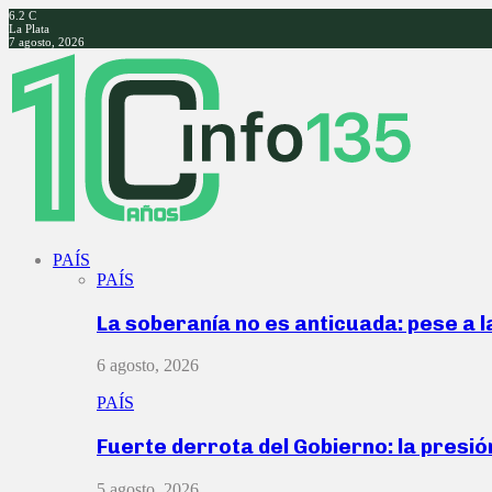
6.2
C
La Plata
7 agosto, 2026
Facebook
Twitter
Instagram
Youtube
PAÍS
PAÍS
La soberanía no es anticuada: pese a 
6 agosto, 2026
PAÍS
Fuerte derrota del Gobierno: la presió
5 agosto, 2026