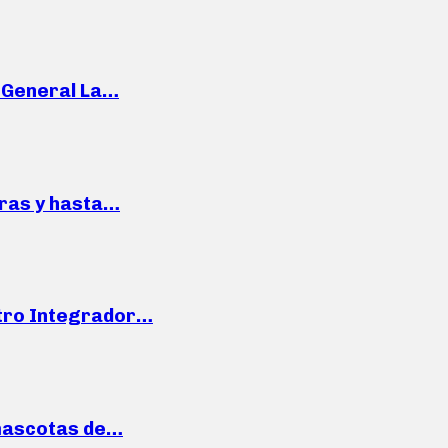
e General La…
pras y hasta…
ntro Integrador…
mascotas de…