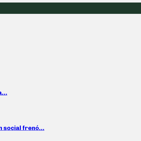
la…
n social frenó…