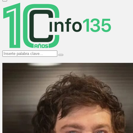
Primary
Menu
Search
Search
for: