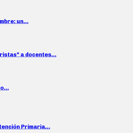
iembre: un…
roristas” a docentes…
cto…
Atención Primaria…