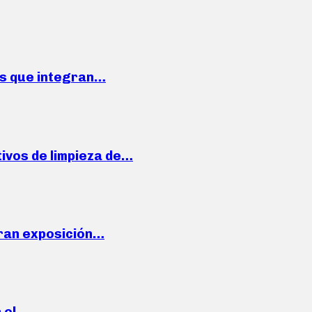
ses que integran…
ivos de limpieza de…
ran exposición…
n el…