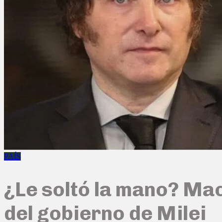
PAÍS
¿Le soltó la mano? Mac
del gobierno de Milei