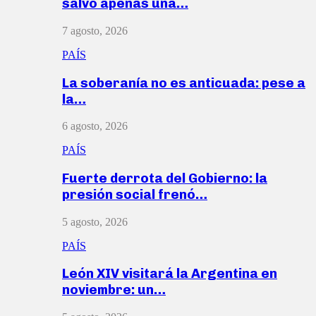
salvó apenas una…
7 agosto, 2026
PAÍS
La soberanía no es anticuada: pese a
la…
6 agosto, 2026
PAÍS
Fuerte derrota del Gobierno: la
presión social frenó…
5 agosto, 2026
PAÍS
León XIV visitará la Argentina en
noviembre: un…