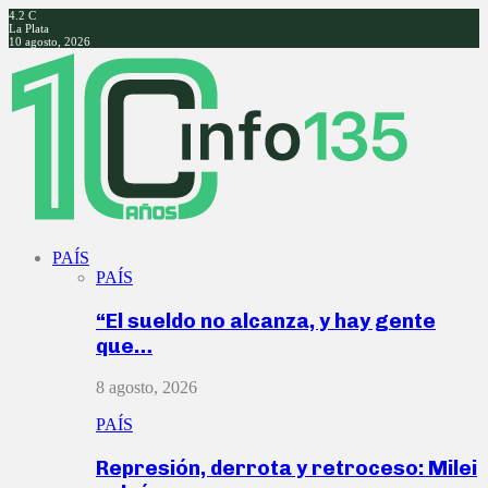
4.2
C
La Plata
10 agosto, 2026
Facebook
Twitter
Instagram
Youtube
PAÍS
PAÍS
“El sueldo no alcanza, y hay gente
que…
8 agosto, 2026
PAÍS
Represión, derrota y retroceso: Milei