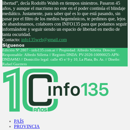
libertad”, decía Rodolfo Walsh en tiempos siniestros. Pasaron 45
años, y aunque el macrismo no este en el poder continúa el blindaje
mediático. Justamente, para saber qué es lo que está pasando, sin
pasar por el filtro de los medios hegemónicos, te pedimos que, lejos
de abandonarnos, colabores con INFO135 para que podamos seguir
informándote y seguir siendo un espacio de libertad en medio de
tanta oscuridad.
Contacto:
info135web@gmail.com
Síguenos
Facebook
Twitter
Instagram
Youtube
Edición Nº 2807 - info135.com.ar // Propiedad: Alfredo Silletta. Director
Responsable: Alfredo Silletta // Registro DNDA: PV-2026-10090025-APN-
DNDA#MJ // Domicilio legal: calle 45 e/ 9 y 10, La Plata, Bs. As. // Diseño:
Rafael Guerrero
Facebook
Twitter
Instagram
Youtube
PAÍS
PROVINCIA