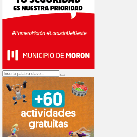
Search
Search
for: