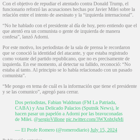
Con el objetivo de repudiar el atentado contra Donald Trump, el
funcionario reforzó las acusaciones hechas por Javier Milei sobre la
relación entre el intento de asesinato y la “izquierda internacional”.
“No he hablado con el presidente al día de hoy, pero entiendo que el
que atentó era un comunista o gente de izquierda de manera
confesa”, lanzó Adorni.
Por este motivo, los periodistas de la sala de prensa le recordaron
que se conoció la identidad del atacante, y que estaba registrado
como votante del partido republicano, que no es precisamente de
izquierda. En ese momento, al detectar su fallido, reconoció: “No
estaba al tanto. Al principio se lo había relacionado con un pasado
comunista”.
“Me pongo en tema de cuál es la información que tiene el presidente
y se las comunico”, agregó para cerrar.
Dos periodistas, Fabian Waldman (FM La Patriada,
CABA) y Ana Delicado Palacios (Sputnik News), le
hacen pasar un papelón a Adorni por las bravuconadas
de Milei.
@sergioVillone
pic.twitter.com/3WXnbtJgMi
— El Profe Romero (@romerodiario)
July 15, 2024