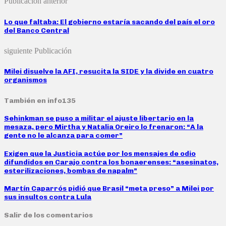
Publicación anterior
Lo que faltaba: El gobierno estaría sacando del país el oro
del Banco Central
siguiente Publicación
Milei disuelve la AFI, resucita la SIDE y la divide en cuatro
organismos
También en info135
Sehinkman se puso a militar el ajuste libertario en la
mesaza, pero Mirtha y Natalia Oreiro lo frenaron: “A la
gente no le alcanza para comer”
Exigen que la Justicia actúe por los mensajes de odio
difundidos en Carajo contra los bonaerenses: “asesinatos,
esterilizaciones, bombas de napalm”
Martín Caparrós pidió que Brasil “meta preso” a Milei por
sus insultos contra Lula
Salir de los comentarios