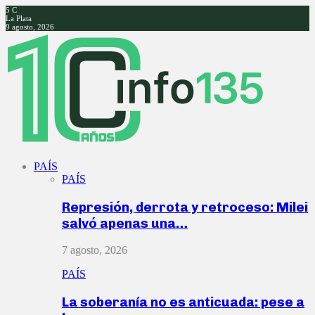
5
C
La Plata
9 agosto, 2026
Facebook
Twitter
Instagram
Youtube
PAÍS
PAÍS
Represión, derrota y retroceso: Milei
salvó apenas una…
7 agosto, 2026
PAÍS
La soberanía no es anticuada: pese a