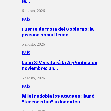
la…
6 agosto, 2026
PAÍS
Fuerte derrota del Gobierno: la
presión social frenó…
5 agosto, 2026
PAÍS
León XIV visitará la Argentina en
noviembre: un…
5 agosto, 2026
PAÍS
Milei redobla los ataques: llamó
“terroristas” a docentes…