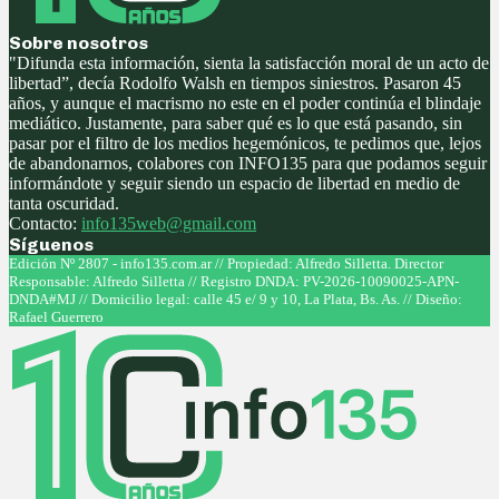
Sobre nosotros
"Difunda esta información, sienta la satisfacción moral de un acto de
libertad”, decía Rodolfo Walsh en tiempos siniestros. Pasaron 45
años, y aunque el macrismo no este en el poder continúa el blindaje
mediático. Justamente, para saber qué es lo que está pasando, sin
pasar por el filtro de los medios hegemónicos, te pedimos que, lejos
de abandonarnos, colabores con INFO135 para que podamos seguir
informándote y seguir siendo un espacio de libertad en medio de
tanta oscuridad.
Contacto:
info135web@gmail.com
Síguenos
Facebook
Twitter
Instagram
Youtube
Edición Nº 2807 - info135.com.ar // Propiedad: Alfredo Silletta. Director
Responsable: Alfredo Silletta // Registro DNDA: PV-2026-10090025-APN-
DNDA#MJ // Domicilio legal: calle 45 e/ 9 y 10, La Plata, Bs. As. // Diseño:
Rafael Guerrero