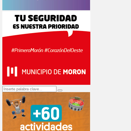
Search
Search
for: