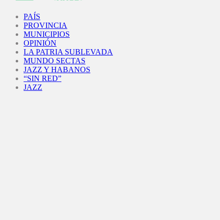
Facebook
Twitter
Instagram
Youtube
PAÍS
PROVINCIA
MUNICIPIOS
OPINIÓN
LA PATRIA SUBLEVADA
MUNDO SECTAS
JAZZ Y HABANOS
“SIN RED”
JAZZ