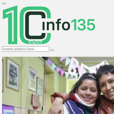
Search
for:
Primary
Menu
Search
Search
for: