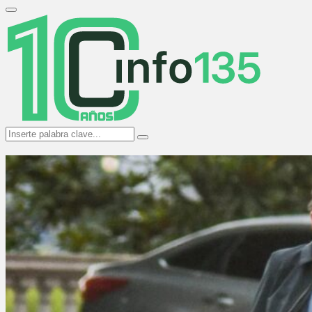
Search
for:
Primary
Menu
Search
Search
for: