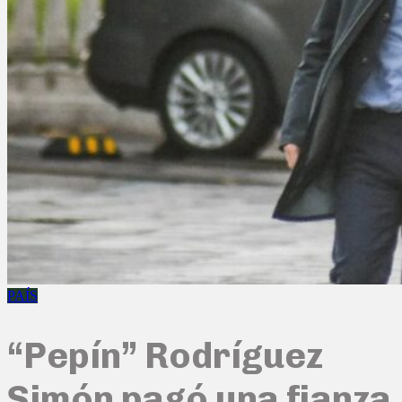
PAÍS
“Pepín” Rodríguez
Simón pagó una fianza