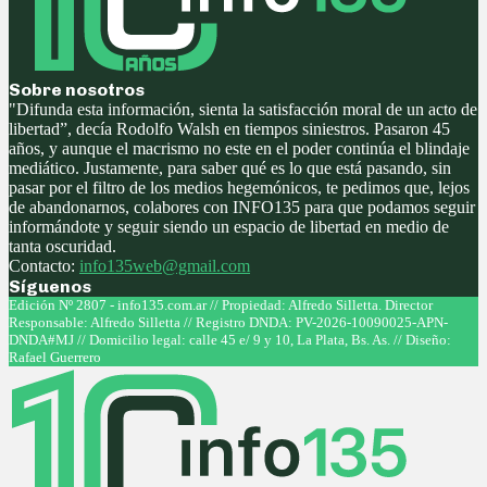
Sobre nosotros
"Difunda esta información, sienta la satisfacción moral de un acto de
libertad”, decía Rodolfo Walsh en tiempos siniestros. Pasaron 45
años, y aunque el macrismo no este en el poder continúa el blindaje
mediático. Justamente, para saber qué es lo que está pasando, sin
pasar por el filtro de los medios hegemónicos, te pedimos que, lejos
de abandonarnos, colabores con INFO135 para que podamos seguir
informándote y seguir siendo un espacio de libertad en medio de
tanta oscuridad.
Contacto:
info135web@gmail.com
Síguenos
Facebook
Twitter
Instagram
Youtube
Edición Nº 2807 - info135.com.ar // Propiedad: Alfredo Silletta. Director
Responsable: Alfredo Silletta // Registro DNDA: PV-2026-10090025-APN-
DNDA#MJ // Domicilio legal: calle 45 e/ 9 y 10, La Plata, Bs. As. // Diseño:
Rafael Guerrero