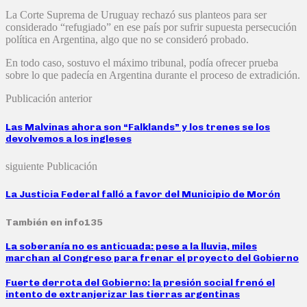
La Corte Suprema de Uruguay rechazó sus planteos para ser
considerado “refugiado” en ese país por sufrir supuesta persecución
política en Argentina, algo que no se consideró probado.
En todo caso, sostuvo el máximo tribunal, podía ofrecer prueba
sobre lo que padecía en Argentina durante el proceso de extradición.
Publicación anterior
Las Malvinas ahora son “Falklands” y los trenes se los
devolvemos a los ingleses
siguiente Publicación
La Justicia Federal falló a favor del Municipio de Morón
También en info135
La soberanía no es anticuada: pese a la lluvia, miles
marchan al Congreso para frenar el proyecto del Gobierno
Fuerte derrota del Gobierno: la presión social frenó el
intento de extranjerizar las tierras argentinas