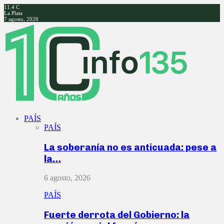
11.4
C
La Plata
7 agosto, 2026
Facebook
Twitter
Instagram
Youtube
PAÍS
PAÍS
La soberanía no es anticuada: pese a
la…
6 agosto, 2026
PAÍS
Fuerte derrota del Gobierno: la