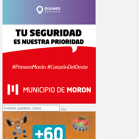
Search
Search
for: