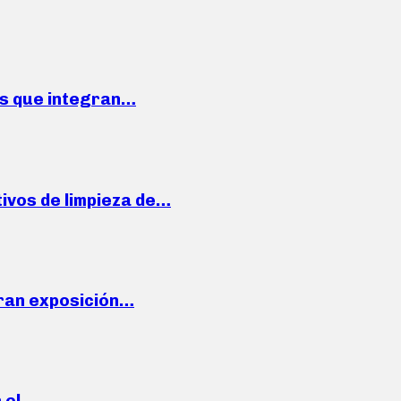
ses que integran…
ivos de limpieza de…
ran exposición…
n el…