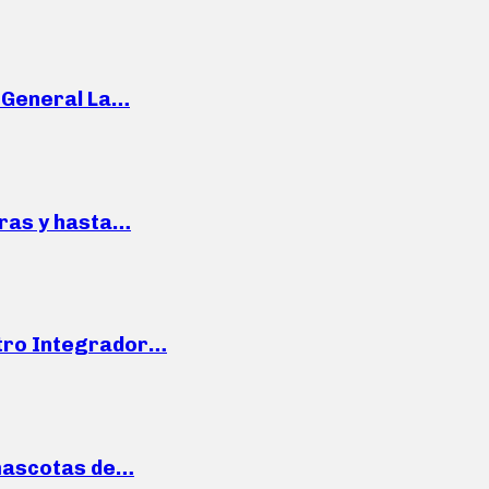
e General La…
pras y hasta…
ntro Integrador…
mascotas de…