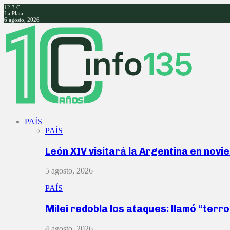
12.3
C
La Plata
6 agosto, 2026
Facebook
Twitter
Instagram
Youtube
PAÍS
PAÍS
León XIV visitará la Argentina en nov
5 agosto, 2026
PAÍS
Milei redobla los ataques: llamó “ter
4 agosto, 2026