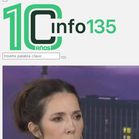
Primary
Menu
Search
Search
for: