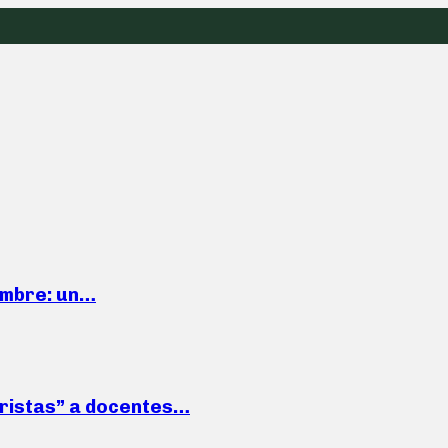
iembre: un…
roristas” a docentes…