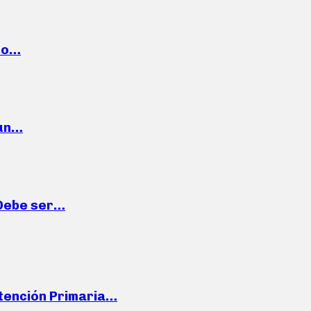
cto…
 un…
“Debe ser…
Atención Primaria…