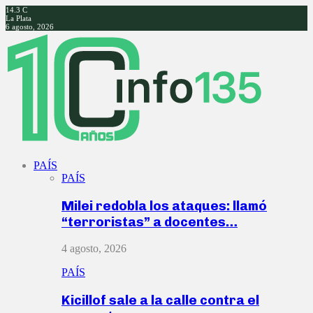
14.3
C
La Plata
6 agosto, 2026
Facebook
Twitter
Instagram
Youtube
PAÍS
PAÍS
Milei redobla los ataques: llamó
“terroristas” a docentes…
4 agosto, 2026
PAÍS
Kicillof sale a la calle contra el