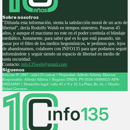
Sobre nosotros
"Difunda esta información, sienta la satisfacción moral de un acto de
libertad”, decía Rodolfo Walsh en tiempos siniestros. Pasaron 45
años, y aunque el macrismo no este en el poder continúa el blindaje
mediático. Justamente, para saber qué es lo que está pasando, sin
pasar por el filtro de los medios hegemónicos, te pedimos que, lejos
de abandonarnos, colabores con INFO135 para que podamos seguir
informándote y seguir siendo un espacio de libertad en medio de
tanta oscuridad.
Contacto:
info135web@gmail.com
Síguenos
Facebook
Twitter
Instagram
Youtube
Edición Nº 2807 - info135.com.ar // Propiedad: Alfredo Silletta. Director
Responsable: Alfredo Silletta // Registro DNDA: PV-2026-10090025-APN-
DNDA#MJ // Domicilio legal: calle 45 e/ 9 y 10, La Plata, Bs. As. // Diseño:
Rafael Guerrero