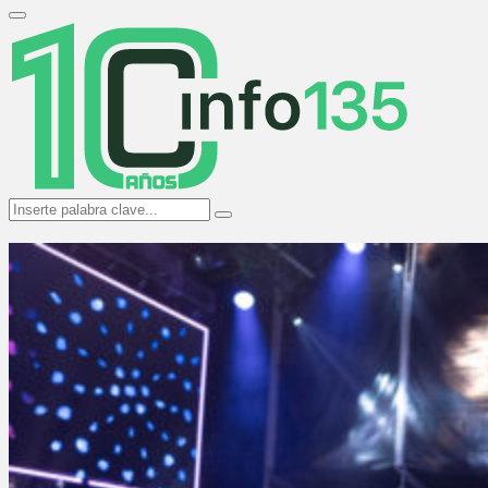
Search
for:
Primary
Menu
Search
Search
for: