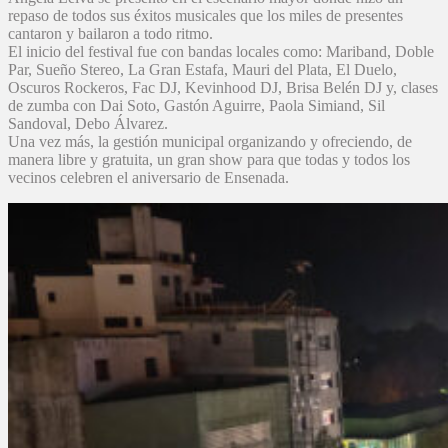
repaso de todos sus éxitos musicales que los miles de presentes
cantaron y bailaron a todo ritmo.
El inicio del festival fue con bandas locales como: Mariband, Doble
Par, Sueño Stereo, La Gran Estafa, Mauri del Plata, El Duelo,
Oscuros Rockeros, Fac DJ, Kevinhood DJ, Brisa Belén DJ y, clases
de zumba con Dai Soto, Gastón Aguirre, Paola Simiand, Sil
Sandoval, Debo Álvarez.
Una vez más, la gestión municipal organizando y ofreciendo, de
manera libre y gratuita, un gran show para que todas y todos los
vecinos celebren el aniversario de Ensenada.