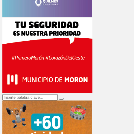
Search
Search
for: