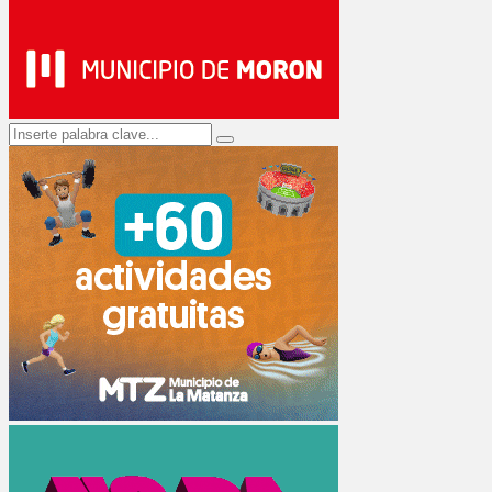
Search
Search
for: