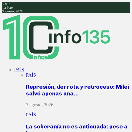
5.8
C
La Plata
9 agosto, 2026
Facebook
Twitter
Instagram
Youtube
PAÍS
PAÍS
Represión, derrota y retroceso: Milei
salvó apenas una…
7 agosto, 2026
PAÍS
La soberanía no es anticuada: pese a