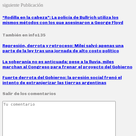
siguiente Publicación
“Rodilla en la cabeza”: La policía de Bullrich utiliza los
mismos métodos con los que asesinaron a George Floyd
También en info135
Represión, derrota y retroceso: Milei salvó apenas una
parte de la ley tras una jornada de alto costo político
La soberanía no es anticuada: pese a la lluvia, miles
marchan al Congreso para frenar el proyecto del Gobierno
Fuerte derrota del Gobierno: la presión social frenó el
intento de extranjerizar las tierras argentinas
Salir de los comentarios