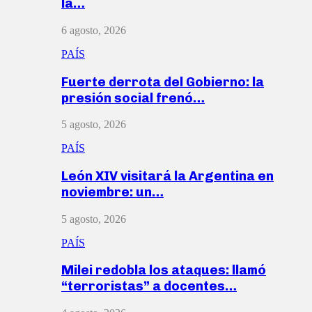
la…
6 agosto, 2026
PAÍS
Fuerte derrota del Gobierno: la
presión social frenó…
5 agosto, 2026
PAÍS
León XIV visitará la Argentina en
noviembre: un…
5 agosto, 2026
PAÍS
Milei redobla los ataques: llamó
“terroristas” a docentes…