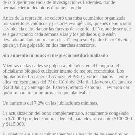
de la Superintendencia de Investigaciones Federales, donde
permanecieron detenidos durante la noche.
Antes de la represión, se celebró una misa ecuménica organizada
por sacerdotes católicos y pastores evangélicos, quienes denunciaron
la violencia ejercida por las fuerzas de seguridad.“No puede ser que
se siga atacando cada semana a las y los jubilados que están
llevando adelante un reclamo justo”, expresó el padre Paco Olveira,
quien ya fue golpeado en dos marchas anteriores.
Sin aumento ni bono: el desprecio institucionalizado
Mientras en las calles se golpea a jubilados, en el Congreso el
oficialismo bloqueó cualquier intento de mejora económica. Los
diputados de La Libertad Avanza, el PRO y varios aliados —entre
ellos representantes del PJ de Córdoba (Martín Llaryora), Catamarca
(Raúl Jalil) y Santiago del Estero (Gerardo Zamora)— evitaron dar
quórum para tratar un proyecto que planteaba:
Un aumento del 7,2% en las jubilaciones mínimas.
La actualización del bono complementario, actualmente congelado
en $70.000 por decisión presidencial, para elevarlo a entre $100.000
y $115.000.
El objetivo era aliviar mínimamente la situación de quienes hoy no