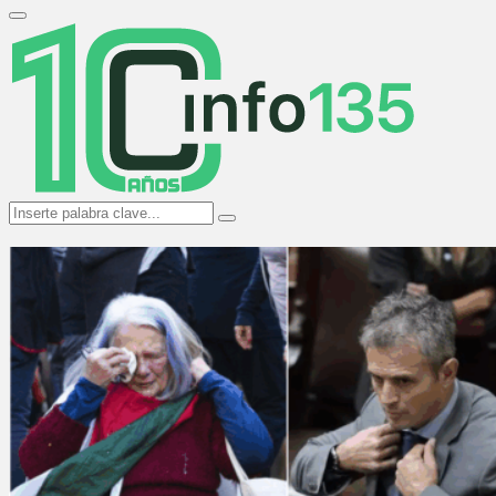
Search
for:
Primary
Menu
Search
Search
for: