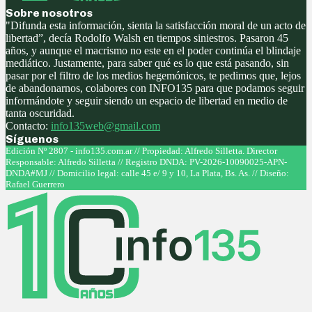
Sobre nosotros
"Difunda esta información, sienta la satisfacción moral de un acto de
libertad”, decía Rodolfo Walsh en tiempos siniestros. Pasaron 45
años, y aunque el macrismo no este en el poder continúa el blindaje
mediático. Justamente, para saber qué es lo que está pasando, sin
pasar por el filtro de los medios hegemónicos, te pedimos que, lejos
de abandonarnos, colabores con INFO135 para que podamos seguir
informándote y seguir siendo un espacio de libertad en medio de
tanta oscuridad.
Contacto:
info135web@gmail.com
Síguenos
Facebook
Twitter
Instagram
Youtube
Edición Nº 2807 - info135.com.ar // Propiedad: Alfredo Silletta. Director
Responsable: Alfredo Silletta // Registro DNDA: PV-2026-10090025-APN-
DNDA#MJ // Domicilio legal: calle 45 e/ 9 y 10, La Plata, Bs. As. // Diseño:
Rafael Guerrero
Facebook
Twitter
Instagram
Youtube