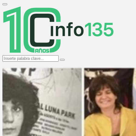
Search
for:
Primary
Menu
Search
Search
for: