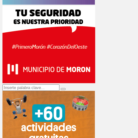
Search
Search
for: