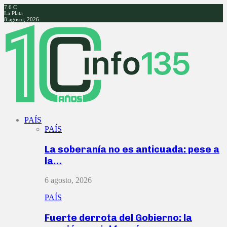
7.6
C
La Plata
8 agosto, 2026
Facebook
Twitter
Instagram
Youtube
PAÍS
PAÍS
La soberanía no es anticuada: pese a
la…
6 agosto, 2026
PAÍS
Fuerte derrota del Gobierno: la