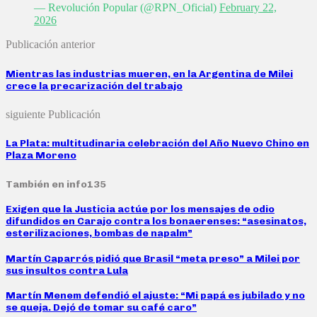
— Revolución Popular (@RPN_Oficial)
February 22,
2026
Publicación anterior
Mientras las industrias mueren, en la Argentina de Milei
crece la precarización del trabajo
siguiente Publicación
La Plata: multitudinaria celebración del Año Nuevo Chino en
Plaza Moreno
También en info135
Exigen que la Justicia actúe por los mensajes de odio
difundidos en Carajo contra los bonaerenses: “asesinatos,
esterilizaciones, bombas de napalm”
Martín Caparrós pidió que Brasil “meta preso” a Milei por
sus insultos contra Lula
Martín Menem defendió el ajuste: “Mi papá es jubilado y no
se queja. Dejó de tomar su café caro”