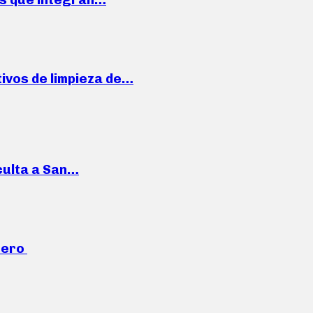
ivos de limpieza de…
culta a San…
mero