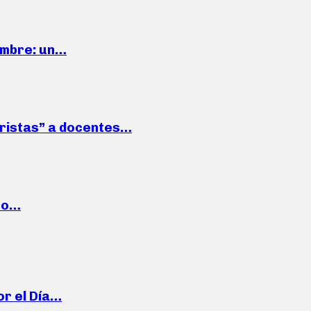
iembre: un…
roristas” a docentes…
cto…
or el Día…