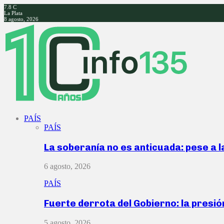
7.8
C
La Plata
8 agosto, 2026
Facebook
Twitter
Instagram
Youtube
PAÍS
PAÍS
La soberanía no es anticuada: pese a 
6 agosto, 2026
PAÍS
Fuerte derrota del Gobierno: la presió
5 agosto, 2026