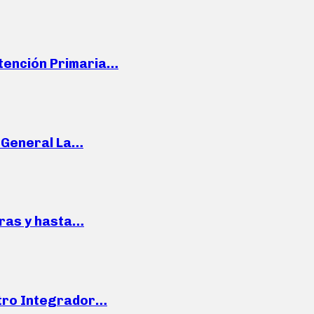
Atención Primaria…
e General La…
pras y hasta…
ntro Integrador…