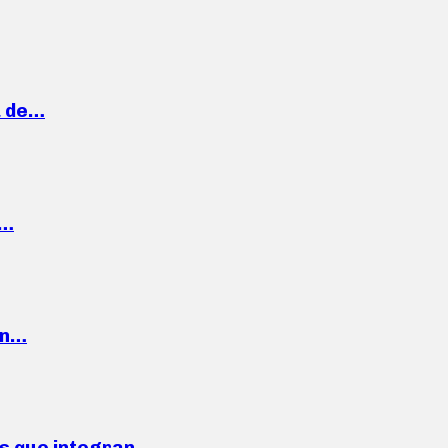
a de…
,…
ón…
ses que integran…