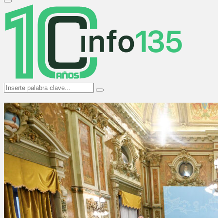
Primary
Menu
Search
Search
for: