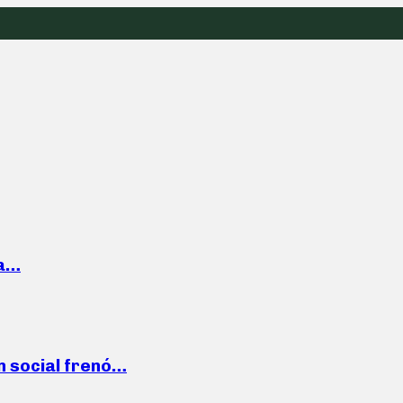
la…
n social frenó…