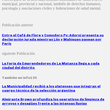
municipal, provincial y nacional, también de derechos humanos,
psicología y asociaciones civiles y federaciones de salud mental.
Publicación anterior
Entre el Café de Flore y Comodoro Py: Adorni presenta su
declaración jurada mientras Lijo y Mahiques pasean por
París
siguiente Publicación
La Feria de Emprendedores de La Matanza llega a cada
ciudad del distrito
También en info135
La Municipalidad recibió a los platenses que integran el
cuerpo técnico de la selección argentina
Almirante Brown profundiza los operativos de limpieza de
arroyos y desagües frente a las intensas lluvias