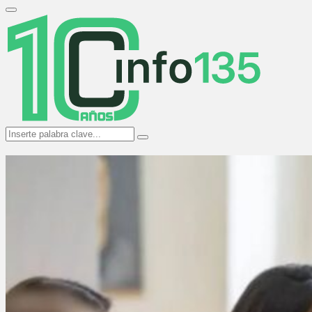
Search
for:
Primary
Menu
Search
Search
for: