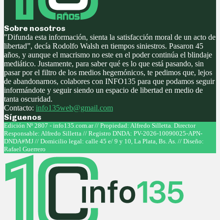
Sobre nosotros
"Difunda esta información, sienta la satisfacción moral de un acto de
libertad”, decía Rodolfo Walsh en tiempos siniestros. Pasaron 45
años, y aunque el macrismo no este en el poder continúa el blindaje
mediático. Justamente, para saber qué es lo que está pasando, sin
pasar por el filtro de los medios hegemónicos, te pedimos que, lejos
de abandonarnos, colabores con INFO135 para que podamos seguir
informándote y seguir siendo un espacio de libertad en medio de
tanta oscuridad.
Contacto:
info135web@gmail.com
Síguenos
Facebook
Twitter
Instagram
Youtube
Edición Nº 2807 - info135.com.ar // Propiedad: Alfredo Silletta. Director
Responsable: Alfredo Silletta // Registro DNDA: PV-2026-10090025-APN-
DNDA#MJ // Domicilio legal: calle 45 e/ 9 y 10, La Plata, Bs. As. // Diseño:
Rafael Guerrero