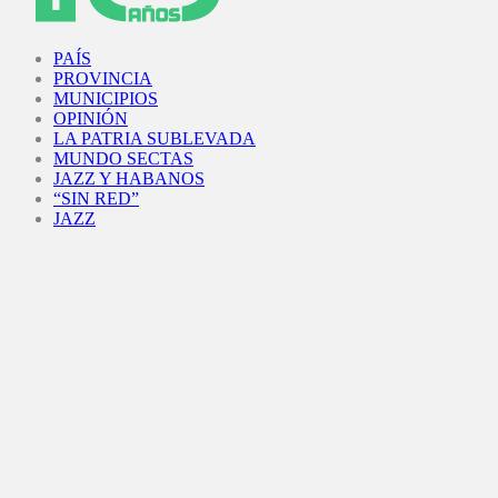
Facebook
Twitter
Instagram
Youtube
PAÍS
PROVINCIA
MUNICIPIOS
OPINIÓN
LA PATRIA SUBLEVADA
MUNDO SECTAS
JAZZ Y HABANOS
“SIN RED”
JAZZ