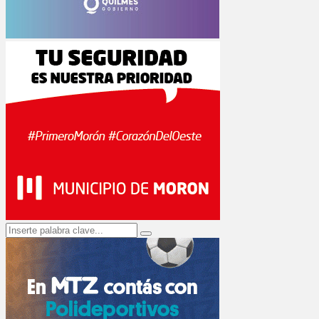
Search
Search
for: