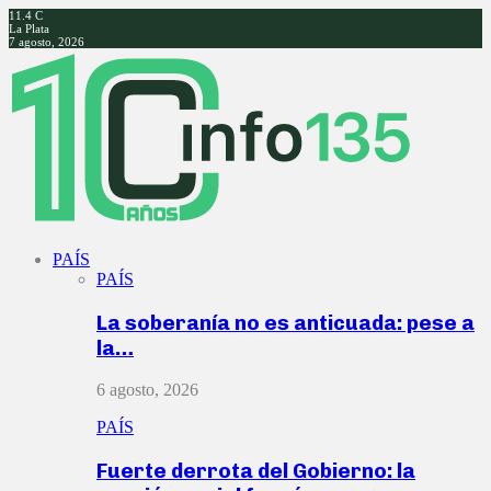
11.4
C
La Plata
7 agosto, 2026
Facebook
Twitter
Instagram
Youtube
PAÍS
PAÍS
La soberanía no es anticuada: pese a
la…
6 agosto, 2026
PAÍS
Fuerte derrota del Gobierno: la