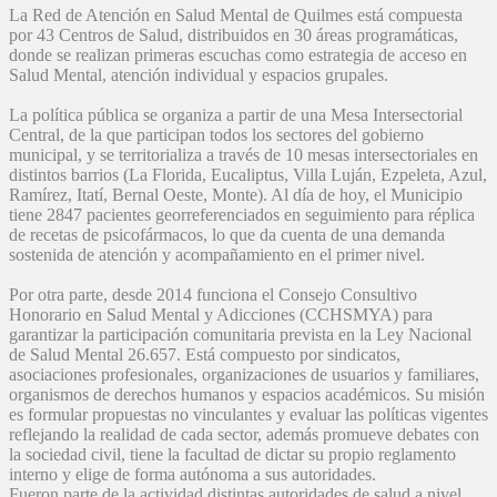
La Red de Atención en Salud Mental de Quilmes está compuesta
por 43 Centros de Salud, distribuidos en 30 áreas programáticas,
donde se realizan primeras escuchas como estrategia de acceso en
Salud Mental, atención individual y espacios grupales.
La política pública se organiza a partir de una Mesa Intersectorial
Central, de la que participan todos los sectores del gobierno
municipal, y se territorializa a través de 10 mesas intersectoriales en
distintos barrios (La Florida, Eucaliptus, Villa Luján, Ezpeleta, Azul,
Ramírez, Itatí, Bernal Oeste, Monte). Al día de hoy, el Municipio
tiene 2847 pacientes georreferenciados en seguimiento para réplica
de recetas de psicofármacos, lo que da cuenta de una demanda
sostenida de atención y acompañamiento en el primer nivel.
Por otra parte, desde 2014 funciona el Consejo Consultivo
Honorario en Salud Mental y Adicciones (CCHSMYA) para
garantizar la participación comunitaria prevista en la Ley Nacional
de Salud Mental 26.657. Está compuesto por sindicatos,
asociaciones profesionales, organizaciones de usuarios y familiares,
organismos de derechos humanos y espacios académicos. Su misión
es formular propuestas no vinculantes y evaluar las políticas vigentes
reflejando la realidad de cada sector, además promueve debates con
la sociedad civil, tiene la facultad de dictar su propio reglamento
interno y elige de forma autónoma a sus autoridades.
Fueron parte de la actividad distintas autoridades de salud a nivel